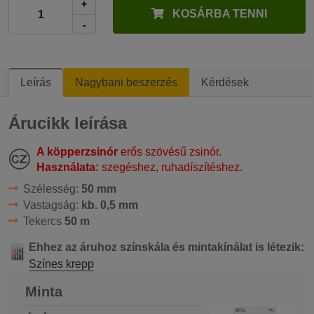
+
KOSÁRBA TENNI
-
Leírás
Nagybani beszerzés
Kérdések
Árucikk leírása
A köpperzsinór
erős szövésű zsinór.
Használata:
szegéshez, ruhadíszítéshez.
Szélesség:
50 mm
Vastagság:
kb. 0,5 mm
Tekercs
50 m
Ehhez az áruhoz színskála és mintakínálat is létezik:
Színes krepp
Minta