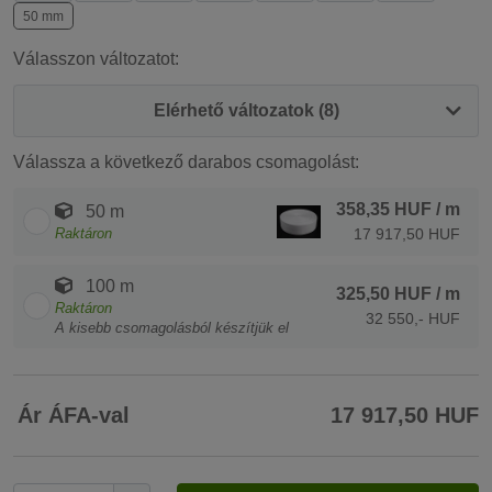
50 mm
Válasszon változatot:
Elérhető változatok (8)
Válassza a következő darabos csomagolást:
358,35 HUF
/ m
50 m
Raktáron
17 917,50 HUF
100 m
325,50 HUF
/ m
Raktáron
32 550,- HUF
A kisebb csomagolásból készítjük el
Ár ÁFA-val
17 917,50 HUF