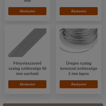
mm
Ábrázolni
Ábrázolni
Fényvisszaverő
Üreges szalag
szalag szélessége 50
lurexszel szélessége
mm varrható
2 mm lapos
Ábrázolni
Ábrázolni