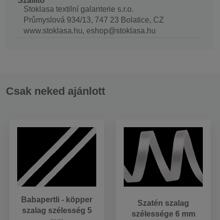
Szállító
Stoklasa textilní galanterie s.r.o.
Průmyslová 934/13, 747 23 Bolatice, CZ
www.stoklasa.hu, eshop@stoklasa.hu
Csak neked ajánlott
Babapertli - köpper
Szatén szalag
szalag szélesség 5
szélessége 6 mm