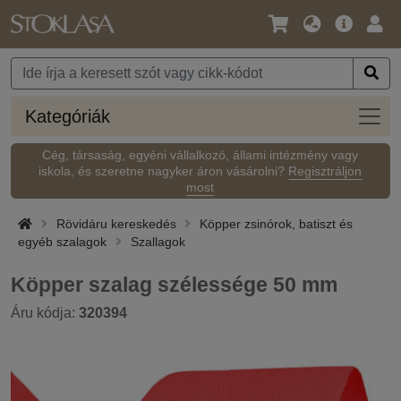
Nyelv
Fő
Beje
/
ajánlat
Pénznem
Kateg
Kategóriák
Cég, társaság, egyéni vállalkozó, állami intézmény vagy
iskola, és szeretne nagyker áron vásárolni?
Regisztráljon
most
Rövidáru kereskedés
Köpper zsinórok, batiszt és
egyéb szalagok
Szallagok
Köpper szalag szélessége 50 mm
Áru kódja:
320394