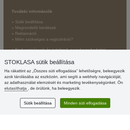
További információk
» Sütik beállítása
» Megrendelői kérdések
» Reklamáció
» Miért szükséges a regisztráció?
» Kedvezmények és jutalmak nagykereskedelmi
vásárlóinknak
STOKLASA sütik beállítása
» Súgó
Ha rákattint az „Összes süti elfogadása” lehetőségre, beleegyezik
azok tárolásába az eszközén, ami segíti a webhely navigációját,
az adathasználat elemzését és marketing tevékenységünket. Ön
Vásárlók
elutasíthatja
, de örülünk, ha beleegyezik.
értékelése
Sütik beállítása
Minden süti elfogadása
Excellent service
Thank you.
Aktuális 159 recenzió