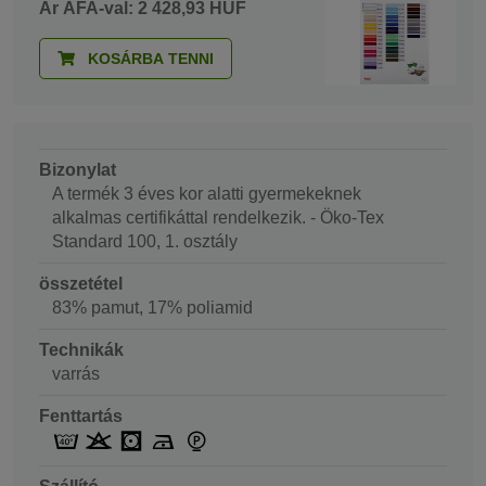
Ár ÁFA-val: 2 428,93 HUF
KOSÁRBA TENNI
Bizonylat
A termék 3 éves kor alatti gyermekeknek
alkalmas certifikáttal rendelkezik. - Öko-Tex
Standard 100, 1. osztály
összetétel
83% pamut, 17% poliamid
Technikák
varrás
Fenttartás