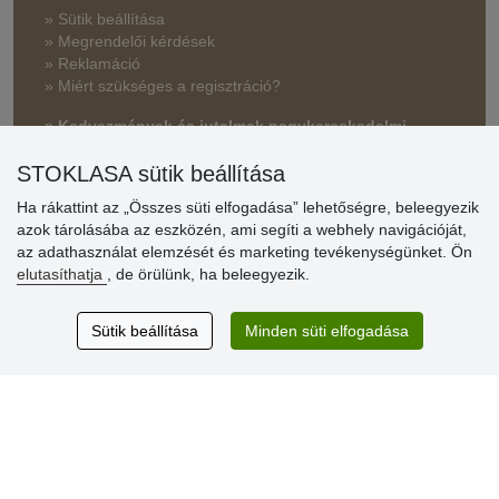
» Sütik beállítása
» Megrendelői kérdések
» Reklamáció
» Miért szükséges a regisztráció?
» Kedvezmények és jutalmak nagykereskedelmi
vásárlóinknak
STOKLASA sütik beállítása
» Súgó
Ha rákattint az „Összes süti elfogadása” lehetőségre, beleegyezik
azok tárolásába az eszközén, ami segíti a webhely navigációját,
az adathasználat elemzését és marketing tevékenységünket. Ön
Vásárlók
elutasíthatja
, de örülünk, ha beleegyezik.
értékelése
Sütik beállítása
Minden süti elfogadása
Excellent service
Thank you.
Aktuális 159 recenzió
* Nem ellenőrizzük a recenziókat