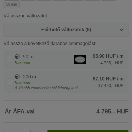
50 mm
Válasszon változatot:
Elérhető változatok (8)
Válassza a következő darabos csomagolást:
95,90 HUF
/ m
50 m
Raktáron
4 795,- HUF
200 m
87,10 HUF
/ m
Raktáron
17 420,- HUF
A kisebb csomagolásból készítjük el
Ár ÁFA-val
4 795,- HUF