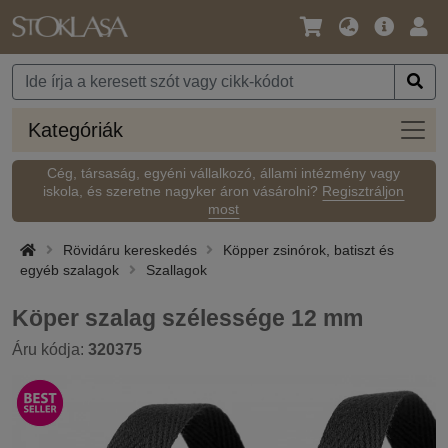
Nyelv
Fő
Beje
/
ajánlat
Pénznem
Kateg
Kategóriák
Cég, társaság, egyéni vállalkozó, állami intézmény vagy
iskola, és szeretne nagyker áron vásárolni?
Regisztráljon
most
Rövidáru kereskedés
Köpper zsinórok, batiszt és
egyéb szalagok
Szallagok
Köper szalag szélessége 12 mm
Áru kódja:
320375