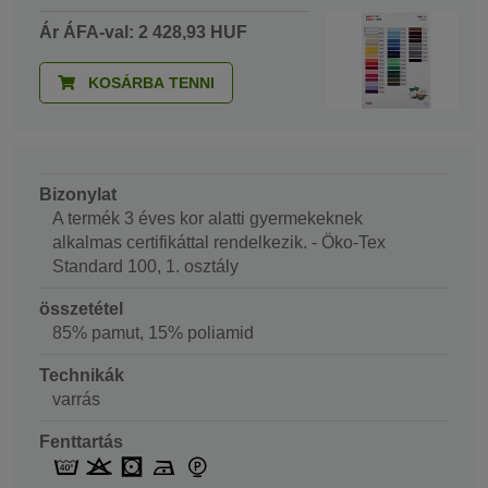
Ár ÁFA-val: 2 428,93 HUF
KOSÁRBA TENNI
Bizonylat
A termék 3 éves kor alatti gyermekeknek
alkalmas certifikáttal rendelkezik. - Öko-Tex
Standard 100, 1. osztály
összetétel
85% pamut, 15% poliamid
Technikák
varrás
Fenttartás