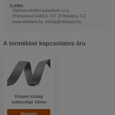
Szállító
Stoklasa textilní galanterie s.r.o.
Průmyslová 934/13, 747 23 Bolatice, CZ
www.stoklasa.hu, eshop@stoklasa.hu
A termékkel kapcsolatos áru
Köpper szalag
szélessége 18mm
Ábrázolni