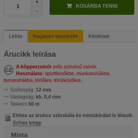
+
KOSÁRBA TENNI
-
Leírás
Nagybani beszerzés
Kérdések
Árucikk leírása
A köpperzsinór
erős szövésű zsinór.
Használata:
sportfelsőkbe, munkaruhákba,
tornaruhákba, törlőkre, törülközőkre.
Szélesség:
12 mm
Vastagság:
kb. 0,4 mm
Tekercs
50 m
Ehhez az áruhoz színskála és mintakínálat is létezik:
Színes krepp
Minta