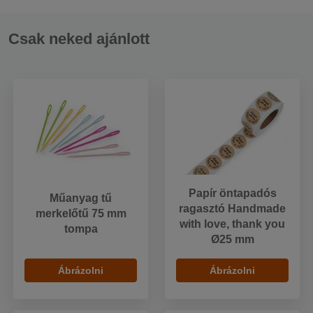
Csak neked ajánlott
Papír öntapadós
Műanyag tű
ragasztó Handmade
merkelőtű 75 mm
with love, thank you
tompa
Ø25 mm
Ábrázolni
Ábrázolni