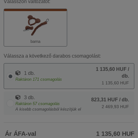
Válasszon változatot:
barna
Válassza a következő darabos csomagolást:
1 135,60 HUF
/
1 db.
db.
Raktáron
171
csomagolás
1 135,60 HUF
3 db.
823,31 HUF
/ db.
Raktáron
57
csomagolás
2 469,93 HUF
A kisebb csomagolásból készítjük el
Ár ÁFA-val
1 135,60 HUF