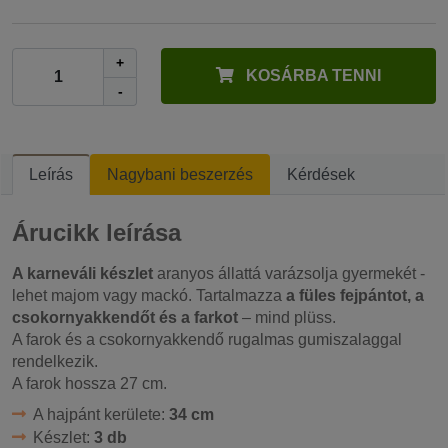
+
KOSÁRBA TENNI
-
Leírás
Nagybani beszerzés
Kérdések
Árucikk leírása
A karneváli készlet
aranyos állattá varázsolja gyermekét -
lehet majom vagy mackó. Tartalmazza
a füles fejpántot, a
csokornyakkendőt és a farkot
– mind plüss.
A farok és a csokornyakkendő rugalmas gumiszalaggal
rendelkezik.
A farok hossza 27 cm.
A hajpánt kerülete:
34 cm
Készlet:
3 db