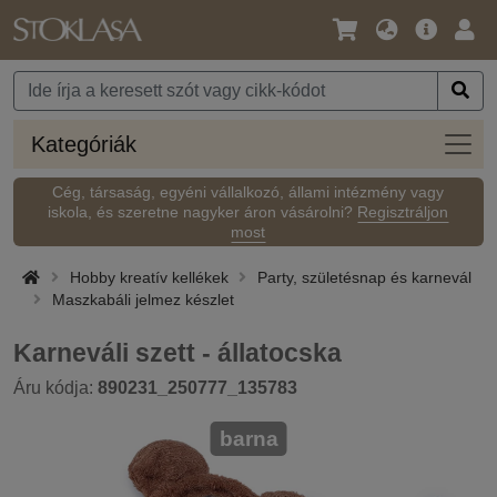
Nyelv
Fő
Beje
/
ajánlat
Pénznem
Kateg
Kategóriák
Cég, társaság, egyéni vállalkozó, állami intézmény vagy
iskola, és szeretne nagyker áron vásárolni?
Regisztráljon
most
Hobby kreatív kellékek
Party, születésnap és karnevál
Maszkabáli jelmez készlet
Karneváli szett - állatocska
Áru kódja:
890231_250777_135783
barna