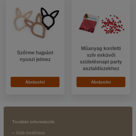
Műanyag konfetti
Szőrme hajpánt
szív esküvői
nyuszi jelmez
születésnapi party
asztaldíszekhez
Ábrázolni
Ábrázolni
További információk
» Sütik beállítása