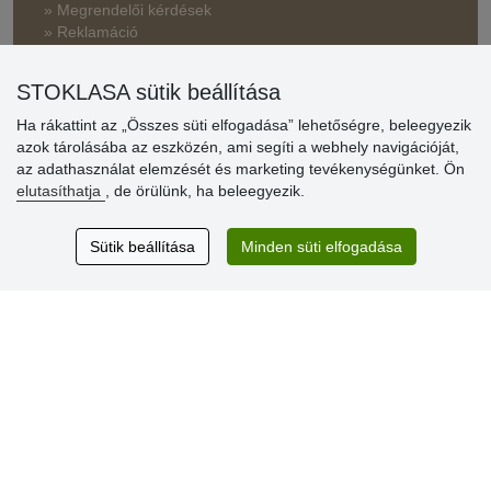
» Megrendelői kérdések
» Reklamáció
» Miért szükséges a regisztráció?
STOKLASA sütik beállítása
» Kedvezmények és jutalmak nagykereskedelmi
vásárlóinknak
Ha rákattint az „Összes süti elfogadása” lehetőségre, beleegyezik
azok tárolásába az eszközén, ami segíti a webhely navigációját,
» Súgó
az adathasználat elemzését és marketing tevékenységünket. Ön
elutasíthatja
, de örülünk, ha beleegyezik.
Vásárlók
Sütik beállítása
Minden süti elfogadása
értékelése
Excellent service
Thank you.
Aktuális 159 recenzió
* Nem ellenőrizzük a recenziókat