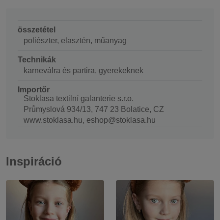
összetétel
poliészter, elasztén, műanyag
Technikák
karneválra és partira, gyerekeknek
Importőr
Stoklasa textilní galanterie s.r.o.
Průmyslová 934/13, 747 23 Bolatice, CZ
www.stoklasa.hu, eshop@stoklasa.hu
Inspiráció