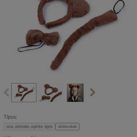
Típus:
cica, dalmatin, egérke, tigris
állátocskák