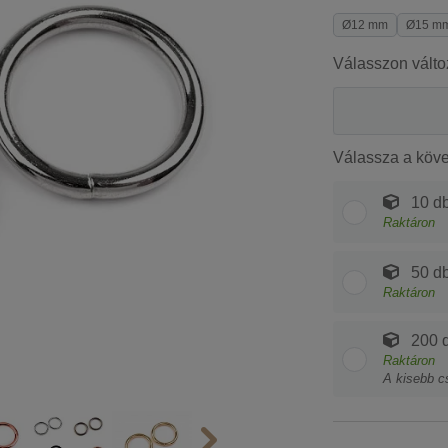
Ø12 mm
Ø15 m
Válasszon válto
Válassza a köv
10 db
Raktáron
50 db
Raktáron
200 d
Raktáron
A kisebb c