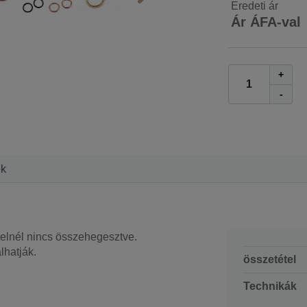
Eredeti ár
Ár ÁFA-val
+
-
ek
elnél nincs összehegesztve.
lhatják.
összetétel
Technikák