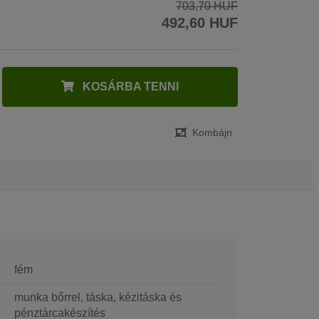
703,70 HUF
492,60 HUF
KOSÁRBA TENNI
Kombájn
fém
munka bőrrel, táska, kézitáska és
pénztárcakészítés