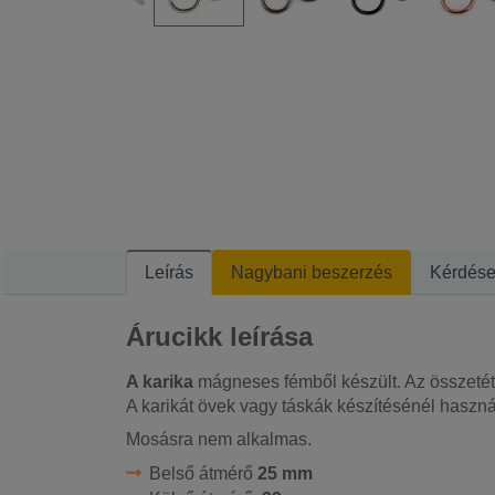
Leírás
Nagybani beszerzés
Kérdés
Árucikk leírása
A karika
mágneses fémből készült. Az összetét
A karikát övek vagy táskák készítésénél haszná
Mosásra nem alkalmas.
Belső átmérő
25 mm