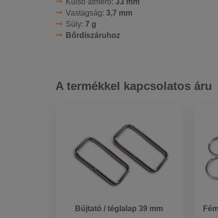
Külső átmérő:
33 mm
Vastagság:
3,7 mm
Súly:
7 g
Bőrdíszáruhoz
A termékkel kapcsolatos áru
Bújtató / téglalap 39 mm
Fém