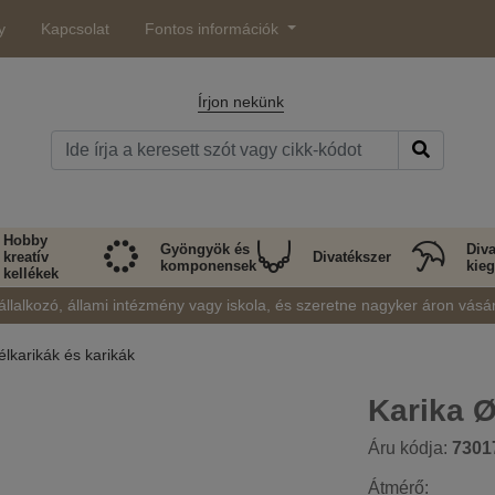
y
Kapcsolat
Fontos információk
Írjon nekünk
Hobby
Gyöngyök és
Diva
kreatív
Divatékszer
komponensek
kieg
kellékek
állalkozó, állami intézmény vagy iskola, és szeretne nagyker áron vásá
élkarikák és karikák
Karika 
Áru kódja:
7301
Átmérő: