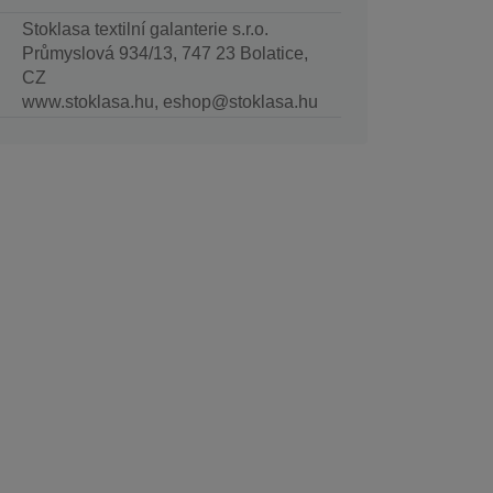
Stoklasa textilní galanterie s.r.o.
Průmyslová 934/13, 747 23 Bolatice,
CZ
www.stoklasa.hu, eshop@stoklasa.hu