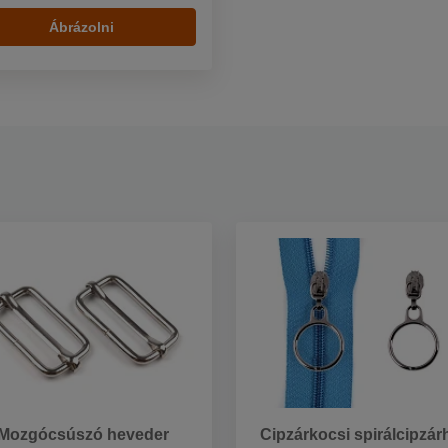
Ábrázolni
Mozgócsúszó heveder
Cipzárkocsi spirálcipzár