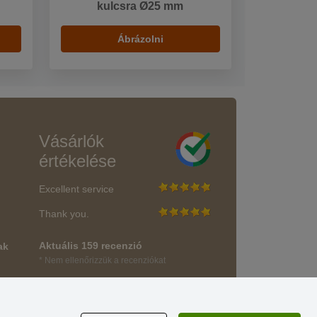
kulcsra Ø25 mm
Ábrázolni
Vásárlók
értékelése
Excellent service
Thank you.
Aktuális 159 recenzió
ak
* Nem ellenőrizzük a recenziókat