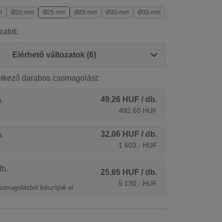
m
Ø20 mm
Ø25 mm
Ø25 mm
Ø30 mm
Ø35 mm
zatot:
Elérhető változatok (6)
etkező darabos csomagolást:
49,26 HUF
/ db.
.
492,60 HUF
32,06 HUF
/ db.
.
1 603,- HUF
b.
25,65 HUF
/ db.
5 130,- HUF
somagolásból készítjük el