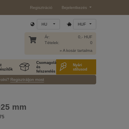
Regisztráció
Bejelentkezés
HU
HUF
Ár:
0,- HUF
Tételek:
0
» A kosár tartalma
Csomagolás
t
Nyári
és
észítők
stílusod
felszerelés
rolni?
Regisztráljon most
Ø25 mm
75