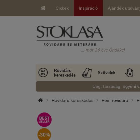
Cikkek
Inspiráció
Ajándék utalván
… már 36 éve Önökkel
Rövidáru
Szövetek
kereskedés
Cég, társaság, egyéni v
Rövidáru kereskedés
Fém rövidáru
F
-30%