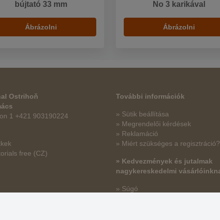
bújtató 33 mm
No 3 karikával
Ábrázolni
Ábrázolni
al Ostrihoň
További információk
mács
» Sütik beállítása
fon 1 +421 903190224
» Megrendelői kérdések
» Reklamáció
kkek
» Miért szükséges a regisztráció?
orials free
(CZ)
» Kedvezmények és jutalmak
nagykereskedelmi vásárlóinkn
» Súgó