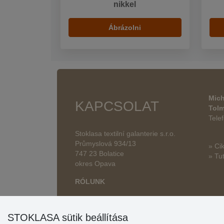
nikkel
Ábrázolni
Mich
KAPCSOLAT
Tol
Tele
Stoklasa textilní galanterie s.r.o.
Průmyslová 934/13
» Ci
747 23 Bolatice
» Tut
okres Opava
RÓLUNK
STOKLASA sütik beállítása