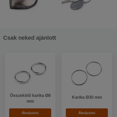
Csak neked ajánlott
Összekötő karika Ø8
Karika Ø30 mm
mm
Ábrázolni
Ábrázolni