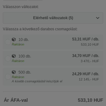
Válasszon változatot:
Elérhető változatok (5)
Válassza a következő darabos csomagolást:
53,31 HUF
/ db.
10 db.
Raktáron
533,10 HUF
34,70 HUF
/ db.
100 db.
Raktáron
3 470,- HUF
500 db.
24,29 HUF
/ db.
Raktáron
12 145,- HUF
A kisebb csomagolásból készítjük el
Ár ÁFA-val
533,10 HUF