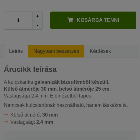
+
KOSÁRBA TENNI
-
Leírás
Nagybani beszerzés
Kérdések
Árucikk leírása
A kulcskarika
galvanizált bizsufémből készült.
Külső átmérője 30 mm, belső átmérője 25 cm.
Vastagsága 2,4 mm. Elölnézetből lapos.
Nemcsak kulcstartónak használható, hanem táskákra is.
Külső átmérő:
30 mm
Vastagság:
2,4 mm