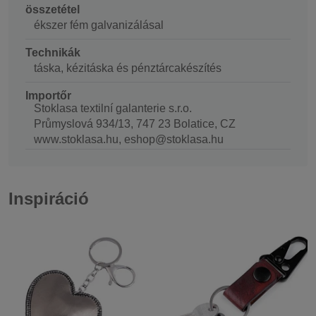
összetétel
ékszer fém galvanizálásal
Technikák
táska, kézitáska és pénztárcakészítés
Importőr
Stoklasa textilní galanterie s.r.o.
Průmyslová 934/13, 747 23 Bolatice, CZ
www.stoklasa.hu, eshop@stoklasa.hu
Inspiráció