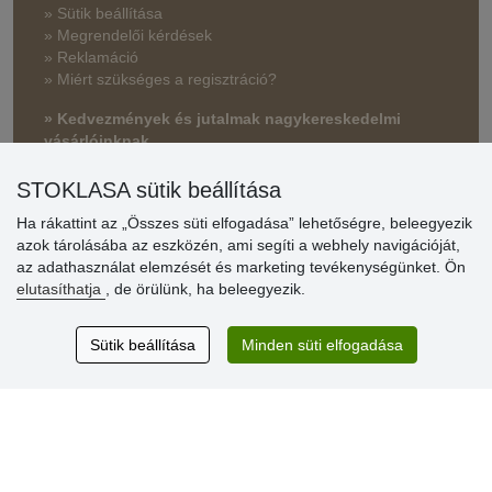
» Sütik beállítása
» Megrendelői kérdések
» Reklamáció
» Miért szükséges a regisztráció?
» Kedvezmények és jutalmak nagykereskedelmi
vásárlóinknak
» Súgó
STOKLASA sütik beállítása
Ha rákattint az „Összes süti elfogadása” lehetőségre, beleegyezik
azok tárolásába az eszközén, ami segíti a webhely navigációját,
Vásárlók
az adathasználat elemzését és marketing tevékenységünket. Ön
értékelése
elutasíthatja
, de örülünk, ha beleegyezik.
Excellent service
Sütik beállítása
Minden süti elfogadása
Thank you.
Aktuális 159 recenzió
* Nem ellenőrizzük a recenziókat