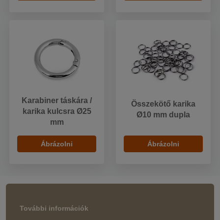
Karabiner táskára /
Összekötő karika
karika kulcsra Ø25
Ø10 mm dupla
mm
Ábrázolni
Ábrázolni
További információk