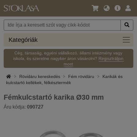
Nyelv
Fő
Beje
/
ajánlat
Pénznem
Kateg
Kategóriák
Cég, társaság, egyéni vállalkozó, állami intézmény vagy
iskola, és szeretne nagyker áron vásárolni?
Regisztráljon
most
Rövidáru kereskedés
Fém rövidáru
Karikák és
kulcstartó kellékek, félkésztermék
Fémkulcstartó karika Ø30 mm
Áru kódja:
090727