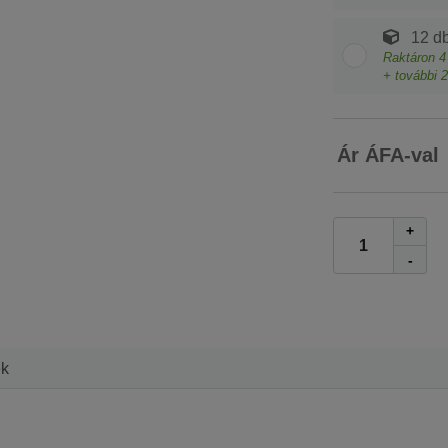
12 db
Raktáron
4
+ további
2
Ár ÁFA-val
+
-
ek