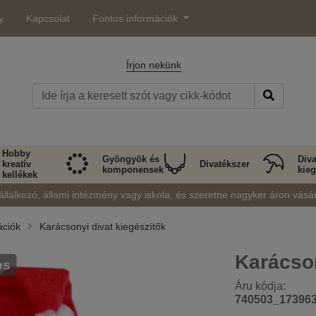
y
Kapcsolat
Fontos információk
Írjon nekünk
Hobby
Gyöngyök és
Diva
kreatív
Divatékszer
komponensek
kieg
kellékek
állalkozó, állami intézmény vagy iskola, és szeretne nagyker áron vásá
ációk
Karácsonyi divat kiegészítők
Karácso
os
Áru kódja:
740503_17396