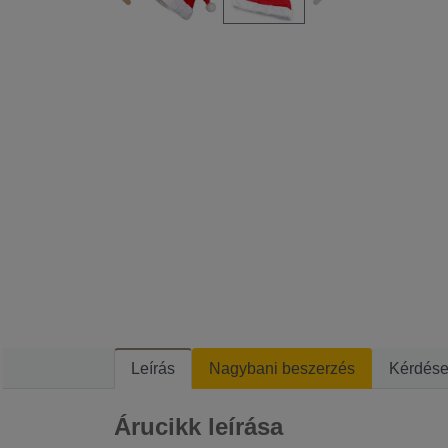
Leírás
Nagybani beszerzés
Kérdés
Árucikk leírása