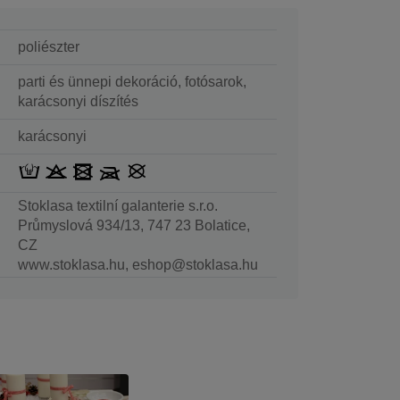
poliészter
parti és ünnepi dekoráció, fotósarok,
karácsonyi díszítés
karácsonyi
Stoklasa textilní galanterie s.r.o.
Průmyslová 934/13, 747 23 Bolatice,
CZ
www.stoklasa.hu, eshop@stoklasa.hu