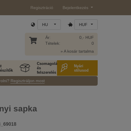
Regisztráció
Bejelentkezés
HU
HUF
Ár:
0,- HUF
Tételek:
0
» A kosár tartalma
Csomagolás
t
Nyári
és
észítők
stílusod
felszerelés
rolni?
Regisztráljon most
nyi sapka
3_69018