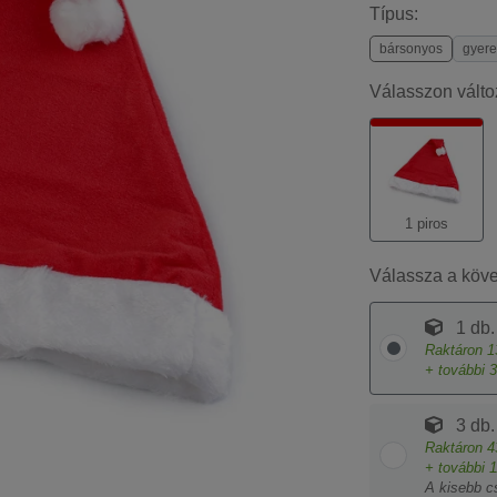
Típus:
bársonyos
gyer
Válasszon válto
1 piros
Válassza a köv
1 db.
Raktáron
1
+ további
3
3 db.
Raktáron
4
+ további
1
A kisebb c