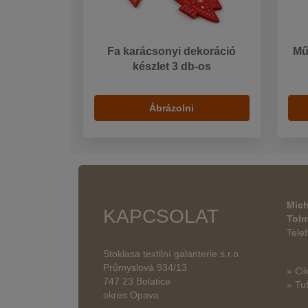
Fa karácsonyi dekoráció
Mű
készlet 3 db-os
Ábrázolni
Mich
KAPCSOLAT
Tol
Tele
Stoklasa textilní galanterie s.r.o.
Průmyslová 934/13
» Ci
747 23 Bolatice
» Tut
okres Opava