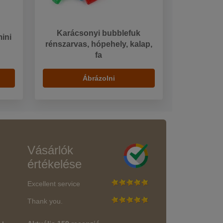
Karácsonyi bubblefuk
ini
rénszarvas, hópehely, kalap,
fa
Ábrázolni
Vásárlók
értékelése
Excellent service
Thank you.