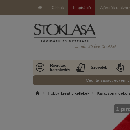
Cikkek
Inspiráció
Ajándék utalván
… már 36 éve Önökkel
Rövidáru
Szövetek
kereskedés
Cég, társaság, egyéni v
Hobby kreatív kellékek
Karácsonyi dekor
1 pir