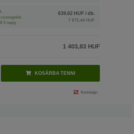
.
639,62 HUF
/ db.
csomagolás
7 675,44 HUF
8
5 napig
1 403,83 HUF
KOSÁRBA TENNI
Kombájn