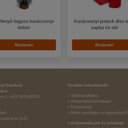
fenyő fagyos karácsonyi
Karácsonyi palack dísz m
dekor
sapka és sál
Ábrázolni
Ábrázolni
al Ostrihoň
További információk
mács
» Sütik beállítása
fon 1 +421 903190224
» Megrendelői kérdések
» Reklamáció
kkek
» Miért szükséges a regisztráció?
orials free
(CZ)
» Kedvezmények és jutalmak