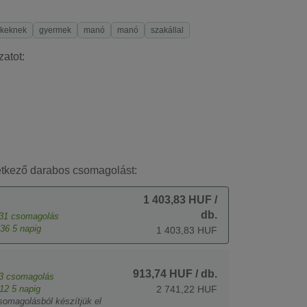
ekeknek
gyermek
manó
manó
szakállal
zatot:
etkező darabos csomagolást:
1 403,83 HUF
/
db.
31
csomagolás
36
5 napig
1 403,83 HUF
913,74 HUF
/ db.
3
csomagolás
12
5 napig
2 741,22 HUF
somagolásból készítjük el