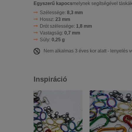
Egyszerű kapocs
melynek segítségével táskák
Szélessége:
8,3 mm
Hossz:
23 mm
Drót szélessége:
1,8 mm
Vastagság:
0,7 mm
Súly:
0,25 g
Nem alkalmas 3 éves kor alatt - lenyelés 
Inspiráció