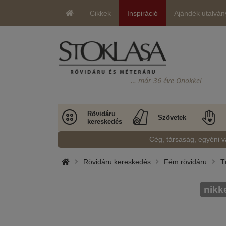
Cikkek
Inspiráció
Ajándék utalván
… már 36 éve Önökkel
Rövidáru
Szövetek
kereskedés
Cég, társaság, egyéni v
Rövidáru kereskedés
Fém rövidáru
T
nikk