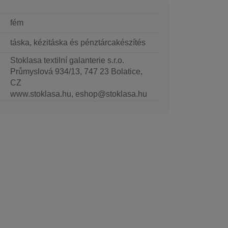
fém
táska, kézitáska és pénztárcakészítés
Stoklasa textilní galanterie s.r.o.
Průmyslová 934/13, 747 23 Bolatice,
CZ
www.stoklasa.hu, eshop@stoklasa.hu