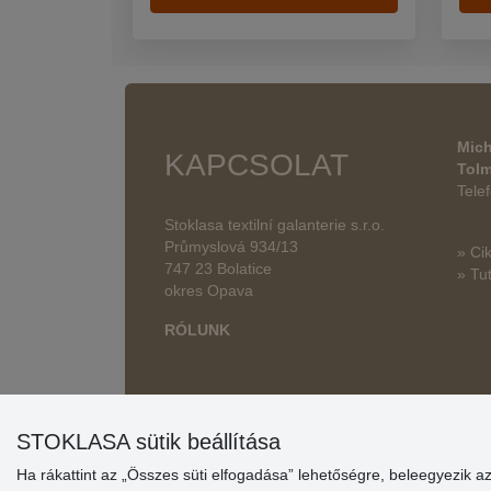
Mich
KAPCSOLAT
Tol
Tele
Stoklasa textilní galanterie s.r.o.
Průmyslová 934/13
» Ci
747 23 Bolatice
» Tut
okres Opava
RÓLUNK
STOKLASA sütik beállítása
Ha rákattint az „Összes süti elfogadása” lehetőségre, beleegyezik a