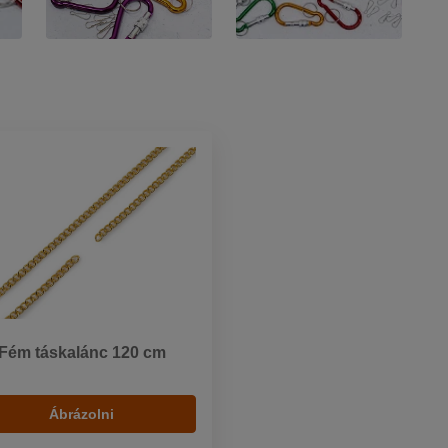
Fém táskalánc 120 cm
Ábrázolni