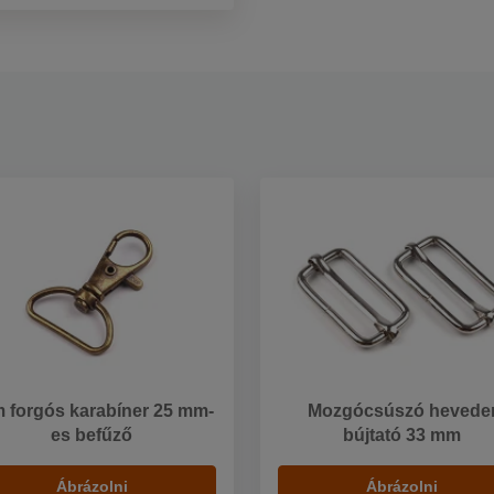
 forgós karabíner 25 mm-
Mozgócsúszó hevede
es befűző
bújtató 33 mm
Ábrázolni
Ábrázolni