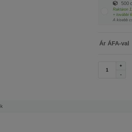
500 d
Raktáron
1
+ további
6
A kisebb c
Ár ÁFA-val
+
-
ek