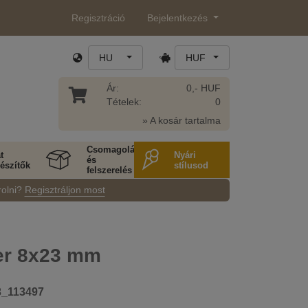
Regisztráció
Bejelentkezés
HU
HUF
Ár:
0,- HUF
Tételek:
0
» A kosár tartalma
Csomagolás
t
Nyári
és
észítők
stílusod
felszerelés
rolni?
Regisztráljon most
er 8x23 mm
3_113497