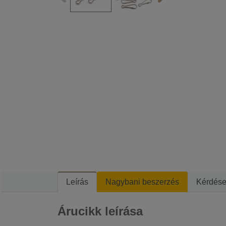
Leírás
Nagybani beszerzés
Kérdés
Árucikk leírása