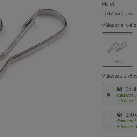
Méret:
6x17 mm
8x23 
Válasszon válto
nikkel
Válassza a köv
25 db
Raktáron
3
+ további
1
100 d
Raktáron
5
+ további
3