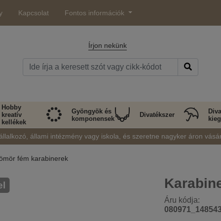
y
Kapcsolat
Fontos információk
Írjon nekünk
Hobby
Gyöngyök és
Diva
kreatív
Divatékszer
komponensek
kieg
kellékek
állalkozó, állami intézmény vagy iskola, és szeretne nagyker áron vásá
ömör fém karabinerek
Karabin
el
Áru kódja:
080971_14854