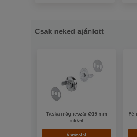
Csak neked ajánlott
Táska mágneszár Ø15 mm
Fém
nikkel
Ábrázolni