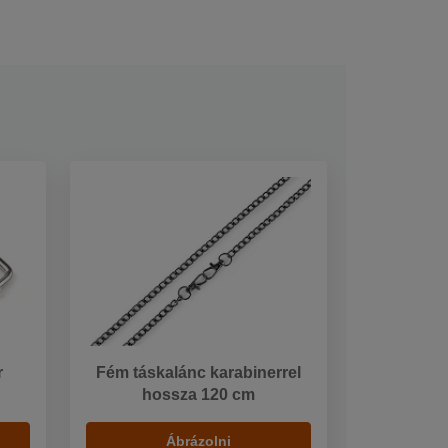
r
Fém táskalánc karabinerrel
hossza 120 cm
Ábrázolni