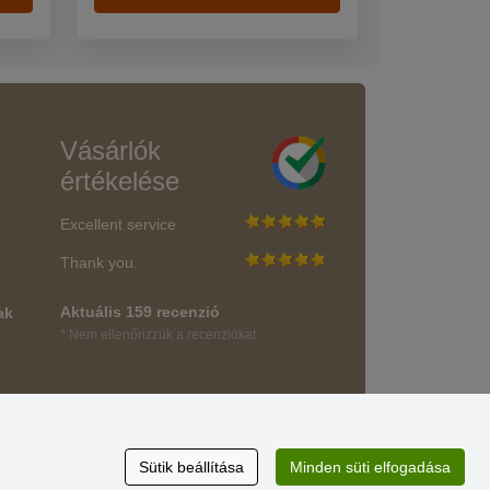
Vásárlók
értékelése
Excellent service
Thank you.
Aktuális 159 recenzió
ak
* Nem ellenőrizzük a recenziókat
Sütik beállítása
Minden süti elfogadása