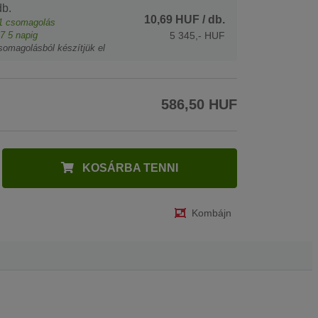
b.
10,69 HUF
/ db.
1
csomagolás
7
5 napig
5 345,- HUF
somagolásból készítjük el
586,50 HUF
KOSÁRBA TENNI
Kombájn