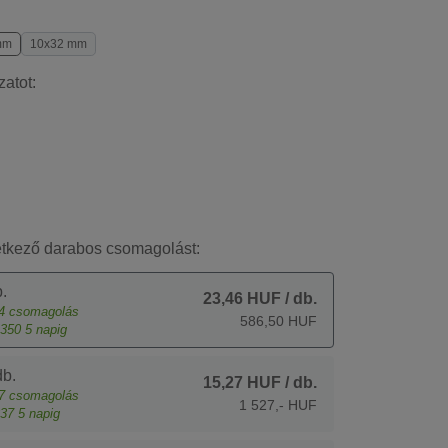
mm
10x32 mm
zatot:
etkező darabos csomagolást:
.
23,46 HUF
/ db.
4
csomagolás
586,50 HUF
350
5 napig
b.
15,27 HUF
/ db.
7
csomagolás
1 527,- HUF
37
5 napig