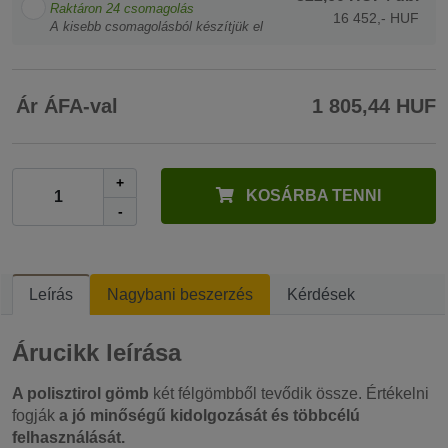
Raktáron
24
csomagolás
16 452,- HUF
A kisebb csomagolásból készítjük el
Ár ÁFA-val
1 805,44 HUF
+
KOSÁRBA TENNI
-
Leírás
Nagybani beszerzés
Kérdések
Árucikk leírása
A polisztirol gömb
két félgömbből tevődik össze. Értékelni
fogják
a jó minőségű kidolgozását és többcélú
felhasználását.