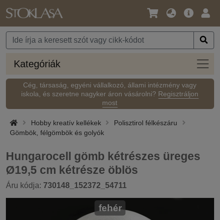
Nyelv
Fő
Beje
/
ajánlat
Pénznem
Kateg
Kategóriák
Cég, társaság, egyéni vállalkozó, állami intézmény vagy
iskola, és szeretne nagyker áron vásárolni?
Regisztráljon
most
Hobby kreatív kellékek
Polisztirol félkészáru
Gömbök, félgömbök és golyók
Hungarocell gömb kétrészes üreges
Ø19,5 cm kétrésze öblös
Áru kódja:
730148_152372_54711
fehér