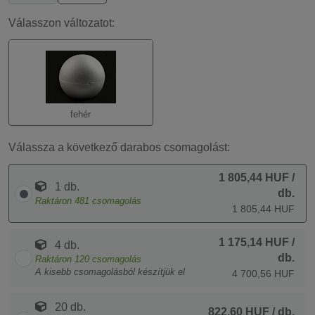
Válasszon változatot:
fehér
Válassza a következő darabos csomagolást:
1 805,44 HUF
/
1 db.
db.
Raktáron
481
csomagolás
1 805,44 HUF
1 175,14 HUF
/
4 db.
db.
Raktáron
120
csomagolás
A kisebb csomagolásból készítjük el
4 700,56 HUF
20 db.
822,60 HUF
/ db.