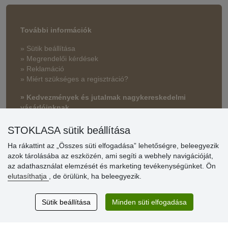
További információk
» Sütik beállítása
» Megrendelői kérdések
» Reklamáció
» Miért szükséges a regisztráció?
» Kedvezmények és jutalmak nagykereskedelmi
vásárlóinknak
» Súgó
STOKLASA sütik beállítása
Ha rákattint az „Összes süti elfogadása” lehetőségre, beleegyezik
azok tárolásába az eszközén, ami segíti a webhely navigációját,
Vásárlók
az adathasználat elemzését és marketing tevékenységünket. Ön
értékelése
elutasíthatja
, de örülünk, ha beleegyezik.
Excellent service
Sütik beállítása
Minden süti elfogadása
Thank you.