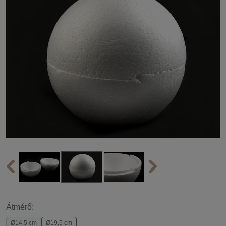
Átmérő:
Ø14,5 cm
Ø19,5 cm