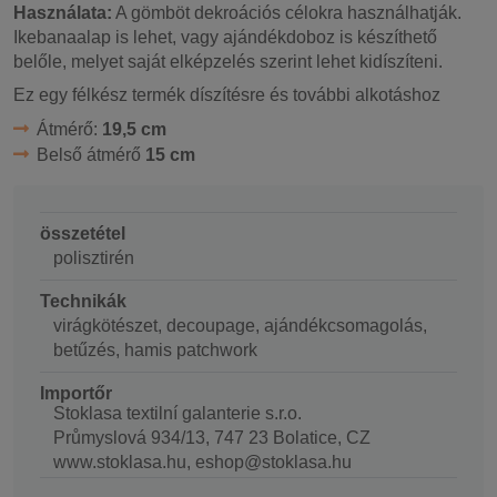
Használata:
A gömböt dekroációs célokra használhatják.
Ikebanaalap is lehet, vagy ajándékdoboz is készíthető
belőle, melyet saját elképzelés szerint lehet kidíszíteni.
Ez egy félkész termék díszítésre és további alkotáshoz
Átmérő:
19,5 cm
Belső átmérő
15 cm
összetétel
polisztirén
Technikák
virágkötészet, decoupage, ajándékcsomagolás,
betűzés, hamis patchwork
Importőr
Stoklasa textilní galanterie s.r.o.
Průmyslová 934/13, 747 23 Bolatice, CZ
www.stoklasa.hu, eshop@stoklasa.hu