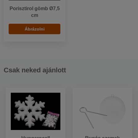
Porisztirol gömb Ø7,5
cm
Ábrázolni
Csak neked ajánlott