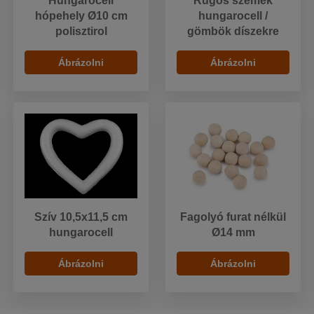
Hungarocell
Rugós szemek
hópehely Ø10 cm
hungarocell /
polisztirol
gömbök díszekre
Ábrázolni
Ábrázolni
Szív 10,5x11,5 cm
Fagolyó furat nélkül
hungarocell
Ø14 mm
Ábrázolni
Ábrázolni