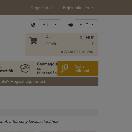
Regisztráció
Bejelentkezés
HU
HUF
Ár:
0,- HUF
Tételek:
0
» A kosár tartalma
Csomagolás
t
Nyári
és
észítők
stílusod
felszerelés
rolni?
Regisztráljon most
ettek a bársony kiválasztásához.