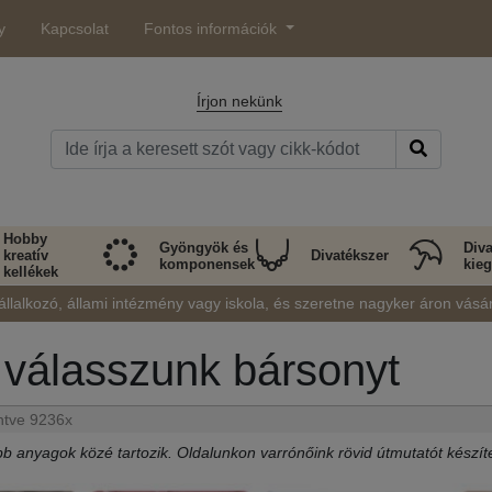
y
Kapcsolat
Fontos információk
Írjon nekünk
Hobby
Gyöngyök és
Diva
kreatív
Divatékszer
komponensek
kieg
kellékek
állalkozó, állami intézmény vagy iskola, és szeretne nagyker áron vásá
válasszunk bársonyt
intve 9236x
b anyagok közé tartozik. Oldalunkon varrónőink rövid útmutatót készít