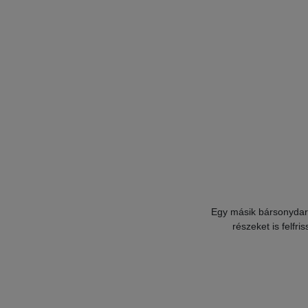
Egy másik bársonydara
részeket is felfri