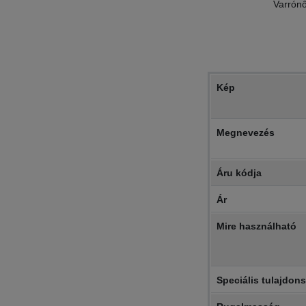
Varrónő
Kép
Megnevezés
Áru kódja
Ár
Mire használható
Speciális tulajdon