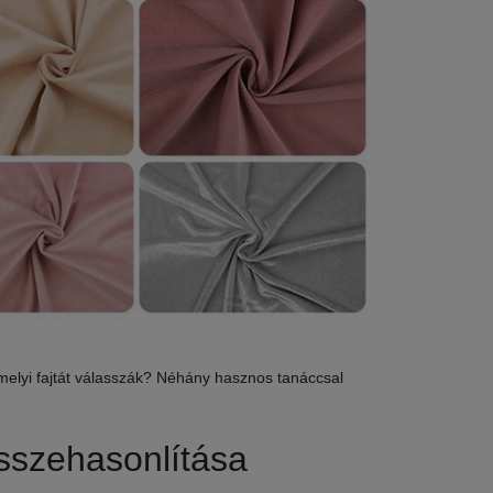
melyi fajtát válasszák? Néhány hasznos tanáccsal
sszehasonlítása