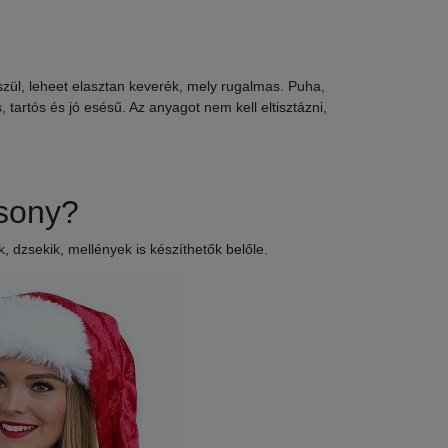
szül, leheet elasztan keverék, mely rugalmas. Puha,
 tartós és jó esésű. Az anyagot nem kell eltisztázni,
rsony?
 dzsekik, mellények is készíthetők belőle.