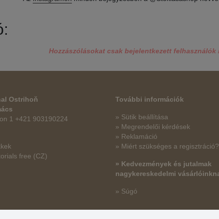
ó:
Hozzászólásokat csak bejelentkezett felhasználók 
al Ostrihoň
További információk
mács
» Sütik beállítása
fon 1 +421 903190224
» Megrendelői kérdések
» Reklamáció
kkek
» Miért szükséges a regisztráció?
orials free
(CZ)
» Kedvezmények és jutalmak
nagykereskedelmi vásárlóinkn
» Súgó