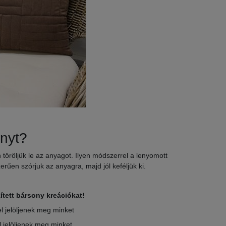
onyt?
töröljük le az anyagot. Ilyen módszerrel a lenyomott
szerűen szórjuk az anyagra, majd jól keféljük ki.
ített bársony kreációkat!
 jelöljenek meg minket
jelöljenek meg minket