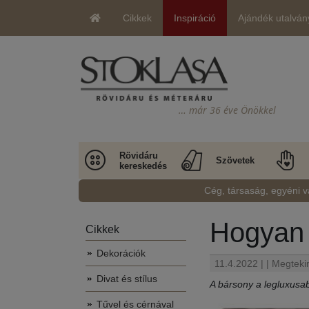
Cikkek
Inspiráció
Ajándék utalván
… már 36 éve Önökkel
Rövidáru
Szövetek
kereskedés
Cég, társaság, egyéni v
Hogyan 
Cikkek
Dekorációk
11.4.2022 | | Megtek
Divat és stílus
A bársony a legluxusab
Tűvel és cérnával