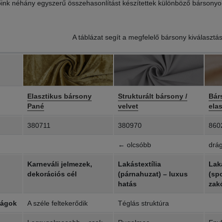
ink néhány egyszerű összehasonlítást készítettek különböző bársonyo
A táblázat segít a megfelelő bársony kiválaszt
Elasztikus bársony
Strukturált bársony /
Bár
Pané
velvet
ela
380711
380970
860
← olcsóbb
drá
Karneváli jelmezek,
Lakástextília
Laká
dekorációs cél
(párnahuzat) – luxus
(sp
hatás
zakó
ságok
A széle feltekerődik
Téglás struktúra