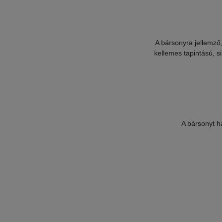
A bársonyra jellemző,
kellemes tapintású, si
A bársonyt h