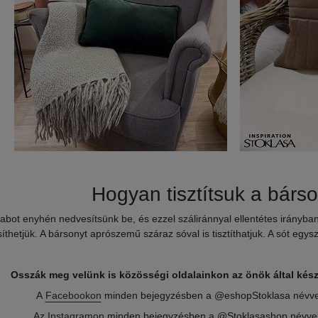
Hogyan tisztítsuk a bárs
bot enyhén nedvesítsünk be, és ezzel száliránnyal ellentétes irányban 
ssíthetjük. A bársonyt aprószemű száraz sóval is tisztíthatjuk. A sót egy
Osszák meg velünk is közösségi oldalainkon az önök által kész
A
Facebookon
minden bejegyzésben a @eshopStoklasa névvel
Az
Instagramon
minden bejegyzésben a @Stoklasashop névvel 