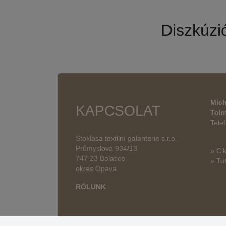
Diszkúzi
Mich
KAPCSOLAT
Tol
Tele
Stoklasa textilní galanterie s.r.o.
Průmyslová 934/13
» Ci
747 23 Bolatice
» Tut
okres Opava
RÓLUNK