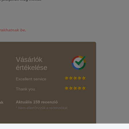
rakhatnak be.
Vásárlók
értékelése
Excellent service
Thank you.
Aktuális 159 recenzió
ak
* Nem ellenőrizzük a recenziókat