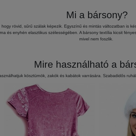
Mi a bársony?
 hogy rövid, sűrű szálak képezik. Egyszínű és mintás változatban is ké
ma és enyhén elasztikus szélességében. A bársony textília kicsit fényes,
mivel nem foszlik.
Mire használható a bá
asználhatjuk kösztümök, zakók és kabátok varrására. Szabadidős ruhák,