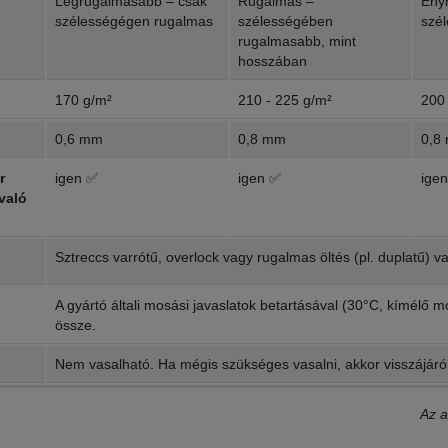
Legrugalmasabb – csak
Rugalmas –
Eny
szélességégen rugalmas
szélességében
szé
rugalmasabb, mint
hosszában
170 g/m²
210 - 225 g/m²
200 
0,6 mm
0,8 mm
0,8
r
igen ✅
igen ✅
ige
való
Sztreccs varrótű, overlock vagy rugalmas öltés (pl. duplatű) 
A gyártó általi mosási javaslatok betartásával (30°C, kímélő
össze.
Nem vasalható. Ha mégis szükséges vasalni, akkor visszájáról
Az a