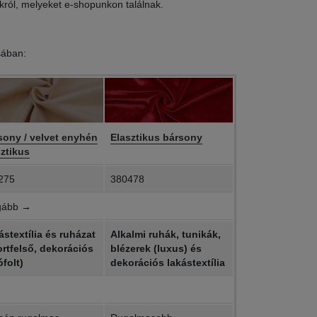
król, melyeket e-shopunkon találnak.
ásában:
sony / velvet enyhén
Elasztikus bársony
sztikus
275
380478
gább →
stextília és ruházat
Alkalmi ruhák, tunikák,
ortfelső, dekorációs
blézerek (luxus) és
folt)
dekorációs lakástextília