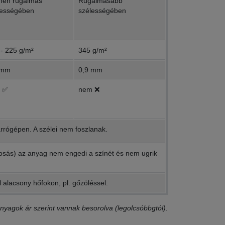
hén rugalmas
Rugalmasabb
lességében
szélességében
- 225 g/m²
345 g/m²
 mm
0,9 mm
n ✅
nem ❌
varrógépen. A szélei nem foszlanak.
 mosás) az anyag nem engedi a színét és nem ugrik
 alacsony hőfokon, pl. gőzöléssel.
nyagok ár szerint vannak besorolva (legolcsóbbgtól).