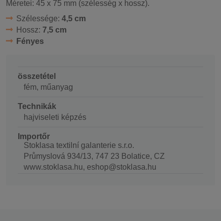
Méretei: 45 x 75 mm (szélesség x hossz).
Szélessége:
4,5 cm
Hossz:
7,5 cm
Fényes
összetétel
fém, műanyag
Technikák
hajviseleti képzés
Importőr
Stoklasa textilní galanterie s.r.o.
Průmyslová 934/13, 747 23 Bolatice, CZ
www.stoklasa.hu, eshop@stoklasa.hu