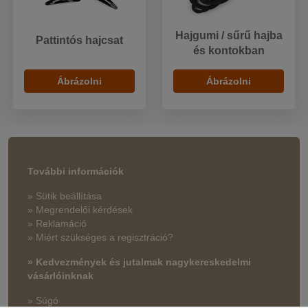
Hajgumi / sűrű hajba
Pattintós hajcsat
és kontokban
Ábrázolni
Ábrázolni
További információk
» Sütik beállítása
» Megrendelői kérdések
» Reklamáció
» Miért szükséges a regisztráció?
» Kedvezmények és jutalmak nagykereskedelmi
vásárlóinknak
» Súgó