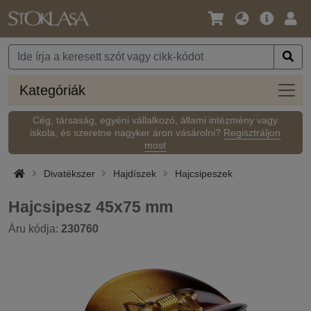
Nyelv
Fő
Beje
/
ajánlat
Pénznem
Kateg
Kategóriák
Cég, társaság, egyéni vállalkozó, állami intézmény vagy
iskola, és szeretne nagyker áron vásárolni?
Regisztráljon
most
Divatékszer
Hajdíszek
Hajcsipeszek
Hajcsipesz 45x75 mm
Áru kódja:
230760