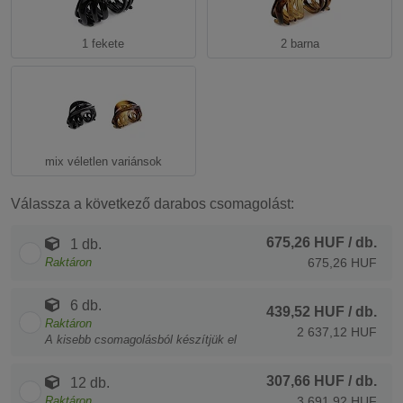
1 fekete
2 barna
mix véletlen variánsok
Válassza a következő darabos csomagolást:
675,26 HUF
/ db.
1 db.
Raktáron
675,26 HUF
6 db.
439,52 HUF
/ db.
Raktáron
2 637,12 HUF
A kisebb csomagolásból készítjük el
307,66 HUF
/ db.
12 db.
Raktáron
3 691,92 HUF