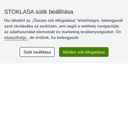
STOKLASA sütik beállítása
Vásárlók
Ha rákattint az „Összes süti elfogadása” lehetőségre, beleegyezik
értékelése
azok tárolásába az eszközén, ami segíti a webhely navigációját,
az adathasználat elemzését és marketing tevékenységünket. Ön
Excellent service
elutasíthatja
, de örülünk, ha beleegyezik.
Thank you.
Sütik beállítása
Minden süti elfogadása
Aktuális 159 recenzió
* Nem ellenőrizzük a recenziókat
© Stoklasa textilní galanterie s.r.o. 2026.