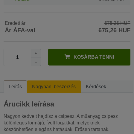
Eredeti ár
675,26 HUF
Ár ÁFA-val
675,26 HUF
+
KOSÁRBA TENNI
-
Leírás
Nagybani beszerzés
Kérdések
Árucikk leírása
Nagyon kedvelt hajdísz a csipesz. A műanyag csipesz
különleges formájú, ívelt fogakkal, melyeknek
köszönhetően elegáns hatásúak. Erősen tartanak.