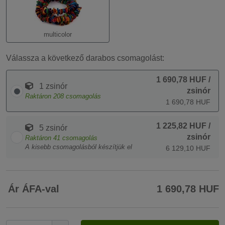
multicolor
Válassza a következő darabos csomagolást:
1 690,78 HUF
/
1 zsinór
zsinór
Raktáron
208
csomagolás
1 690,78 HUF
1 225,82 HUF
/
5 zsinór
zsinór
Raktáron
41
csomagolás
A kisebb csomagolásból készítjük el
6 129,10 HUF
Ár ÁFA-val
1 690,78 HUF