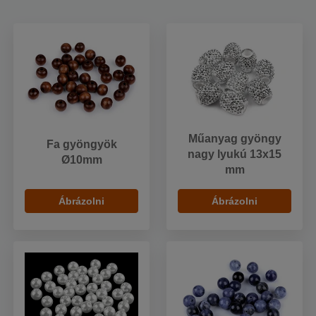
Műanyag gyöngy
Fa gyöngyök
nagy lyukú 13x15
Ø10mm
mm
Ábrázolni
Ábrázolni