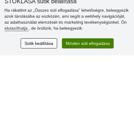
STOKLASA sütik beállítása
vásárlóinknak
Ha rákattint az „Összes süti elfogadása” lehetőségre, beleegyezik
» Súgó
azok tárolásába az eszközén, ami segíti a webhely navigációját,
az adathasználat elemzését és marketing tevékenységünket. Ön
elutasíthatja
, de örülünk, ha beleegyezik.
Vásárlók
értékelése
Sütik beállítása
Minden süti elfogadása
Excellent service
Thank you.
Aktuális 159 recenzió
* Nem ellenőrizzük a recenziókat