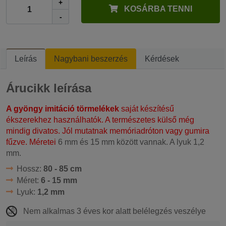
+
KOSÁRBA TENNI
-
Leírás
Nagybani beszerzés
Kérdések
Árucikk leírása
A gyöngy imitáció törmelékek
saját készítésű
ékszerekhez használhatók. A természetes külső még
mindig divatos. Jól mutatnak memóriadróton vagy gumira
fűzve. Méretei
6 mm és 15 mm között vannak. A lyuk 1,2
mm.
Hossz:
80 - 85 cm
Méret:
6 - 15 mm
Lyuk:
1,2 mm
Nem alkalmas 3 éves kor alatt belélegzés veszélye