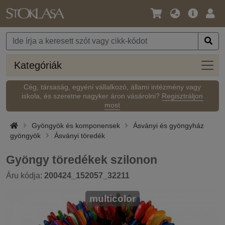
Nyelv
Fő
Beje
/
ajánlat
Pénznem
Kateg
Kategóriák
Cég, társaság, egyéni vállalkozó, állami intézmény vagy
iskola, és szeretne nagyker áron vásárolni?
Regisztráljon
most
Gyöngyök és komponensek
Ásványi és gyöngyház
gyöngyök
Ásványi töredék
Gyöngy töredékek szilonon
Áru kódja:
200424_152057_32211
multicolor