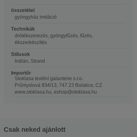
összetétel
gyöngyház imitáció
Technikák
drótékszerezés, gyöngyfűzés, fűzés,
ékszerkészítés
Stílusok
Indián, Strand
Importőr
Stoklasa textilní galanterie s.r.o.
Průmyslová 934/13, 747 23 Bolatice, CZ
www.stoklasa.hu, eshop@stoklasa.hu
Csak neked ajánlott