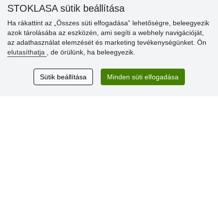
STOKLASA sütik beállítása
Ha rákattint az „Összes süti elfogadása” lehetőségre, beleegyezik
Vásárlók
azok tárolásába az eszközén, ami segíti a webhely navigációját,
értékelése
az adathasználat elemzését és marketing tevékenységünket. Ön
elutasíthatja
, de örülünk, ha beleegyezik.
Excellent service
Thank you.
Sütik beállítása
Minden süti elfogadása
Aktuális 159 recenzió
* Nem ellenőrizzük a recenziókat
© Stoklasa textilní galanterie s.r.o. 2026.