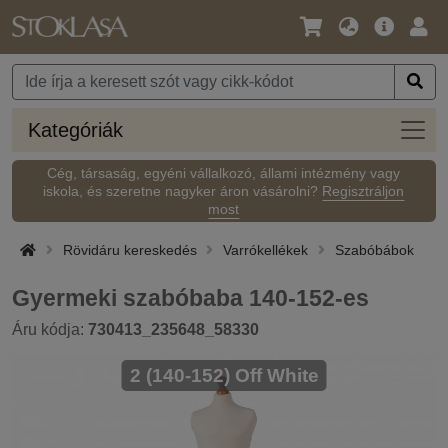
Nyelv
Fő
Beje
/
ajánlat
Pénznem
Kateg
Kategóriák
Cég, társaság, egyéni vállalkozó, állami intézmény vagy
iskola, és szeretne nagyker áron vásárolni?
Regisztráljon
most
Rövidáru kereskedés
Varrókellékek
Szabóbábok
Gyermeki szabóbaba 140-152-es
Áru kódja:
730413_235648_58330
2 (140-152) Off White