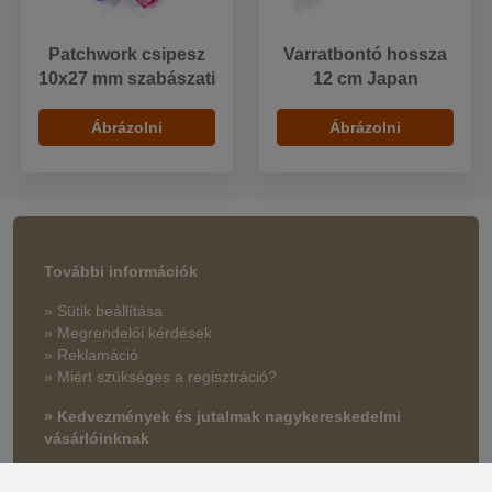
Patchwork csipesz
Varratbontó hossza
10x27 mm szabászati
12 cm Japan
Ábrázolni
Ábrázolni
További információk
» Sütik beállítása
» Megrendelői kérdések
» Reklamáció
» Miért szükséges a regisztráció?
» Kedvezmények és jutalmak nagykereskedelmi
vásárlóinknak
» Súgó