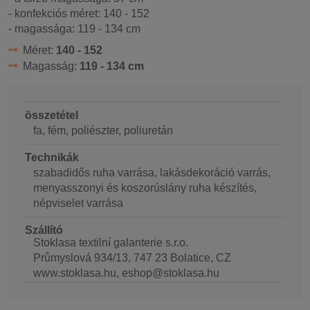
- konfekciós méret: 140 - 152
- magassága: 119 - 134 cm
Méret:
140 - 152
Magasság:
119 - 134 cm
összetétel
fa, fém, poliészter, poliuretán
Technikák
szabadidős ruha varrása, lakásdekoráció varrás,
menyasszonyi és koszorúslány ruha készítés,
népviselet varrása
Szállító
Stoklasa textilní galanterie s.r.o.
Průmyslová 934/13, 747 23 Bolatice, CZ
www.stoklasa.hu, eshop@stoklasa.hu