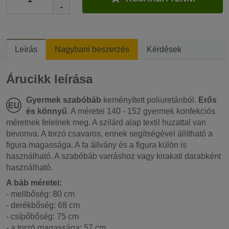
-
Leírás
Nagybani beszerzés
Kérdések
Árucikk leírása
Gyermek szabóbáb
keményített poliuretánból.
Erős
és könnyű
. A méretei 140 - 152 gyermek konfekciós
méretnek felelnek meg. A szilárd alap textil huzattal van
bevonva. A torzó csavaros, ennek segítségével állítható a
figura magassága. A fa állvány és a figura külön is
használható. A szabóbáb varráshoz vagy kirakati darabként
használható.
A báb méretei:
- mellbőség: 80 cm
- derékbőség: 68 cm
- csípőbőség: 75 cm
- a torzó magassága: 57 cm