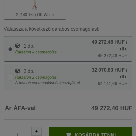
2 (140-152) Off White
Válassza a következő darabos csomagolást:
49 272,46 HUF
/
1 db.
db.
Raktáron
4
csomagolás
49 272,46 HUF
32 070,83 HUF
/
2 db.
db.
Raktáron
2
csomagolás
A kisebb csomagolásból készítjük el
64 141,66 HUF
Ár ÁFA-val
49 272,46 HUF
+
KOSÁRBA TENNI