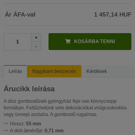
Ár ÁFA-val
1 457,14 HUF
+
KOSÁRBA TENNI
-
Leírás
Nagybani beszerzés
Kérdések
Árucikk leírása
A dísz gombostűnek gyöngyház feje van könnycsepp
formában. Feltűzhetünk vele dekorációkat virágcsokrokba
vagy ünnepi asztalra. A gombostű rugalmas.
Hossz:
55 mm
A drót átmérője:
0,71 mm