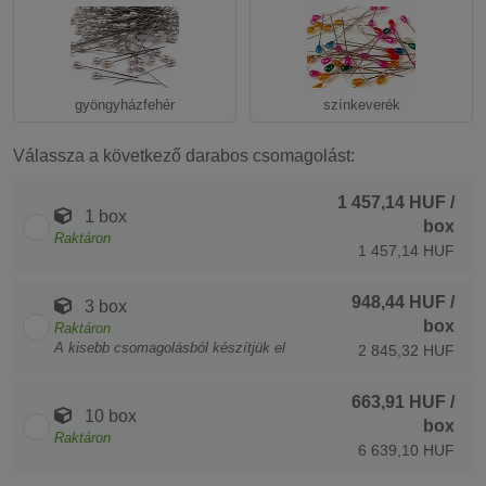
gyöngyházfehér
színkeverék
Válassza a következő darabos csomagolást:
1 457,14 HUF
/
1 box
box
Raktáron
1 457,14 HUF
948,44 HUF
/
3 box
box
Raktáron
A kisebb csomagolásból készítjük el
2 845,32 HUF
663,91 HUF
/
10 box
box
Raktáron
6 639,10 HUF