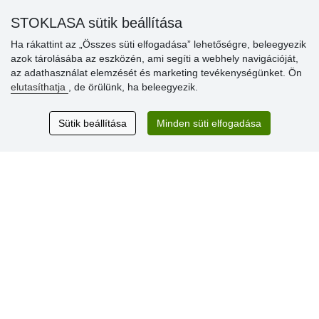
» Súgó
STOKLASA sütik beállítása
Ha rákattint az „Összes süti elfogadása” lehetőségre, beleegyezik
Vásárlók
azok tárolásába az eszközén, ami segíti a webhely navigációját,
értékelése
az adathasználat elemzését és marketing tevékenységünket. Ön
elutasíthatja
, de örülünk, ha beleegyezik.
Excellent service
Thank you.
Sütik beállítása
Minden süti elfogadása
Aktuális 159 recenzió
* Nem ellenőrizzük a recenziókat