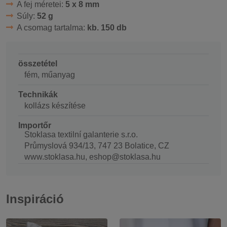
A fej méretei:
5 x 8 mm
Súly:
52 g
A csomag tartalma:
kb. 150 db
összetétel
fém, műanyag
Technikák
kollázs készítése
Importőr
Stoklasa textilní galanterie s.r.o.
Průmyslová 934/13, 747 23 Bolatice, CZ
www.stoklasa.hu, eshop@stoklasa.hu
Inspiráció