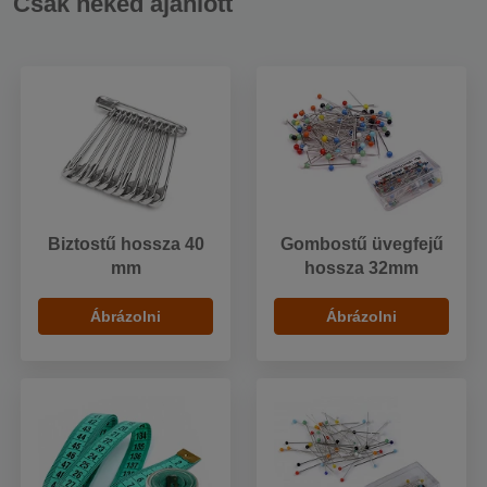
Csak neked ajánlott
Biztostű hossza 40
Gombostű üvegfejű
mm
hossza 32mm
Ábrázolni
Ábrázolni