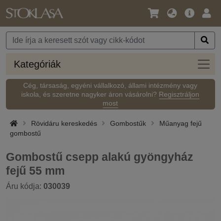
Nyelv
Fő
Beje
/
ajánlat
Pénznem
Kateg
Kategóriák
Cég, társaság, egyéni vállalkozó, állami intézmény vagy
iskola, és szeretne nagyker áron vásárolni?
Regisztráljon
most
Rövidáru kereskedés
Gombostűk
Műanyag fejű
gombostű
Gombostű csepp alakú gyöngyház
fejű 55 mm
Áru kódja:
030039