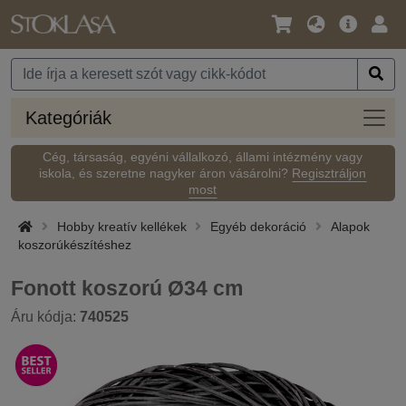
Nyelv
Fő
Beje
/
ajánlat
Pénznem
Kateg
Kategóriák
Cég, társaság, egyéni vállalkozó, állami intézmény vagy
iskola, és szeretne nagyker áron vásárolni?
Regisztráljon
most
Hobby kreatív kellékek
Egyéb dekoráció
Alapok
koszorúkészítéshez
Fonott koszorú Ø34 cm
Áru kódja:
740525