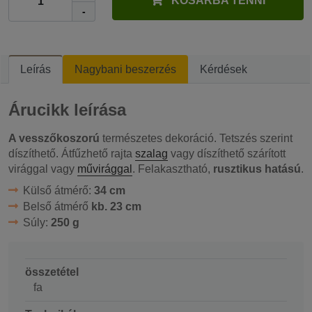
KOSÁRBA TENNI
-
Leírás
Nagybani beszerzés
Kérdések
Árucikk leírása
A vesszőkoszorú
természetes dekoráció. Tetszés szerint
díszíthető. Átfűzhető rajta
szalag
vagy díszíthető szárított
virággal vagy
művirággal
. Felakasztható,
rusztikus hatású
.
Külső átmérő:
34 cm
Belső átmérő
kb. 23 cm
Súly:
250 g
összetétel
fa