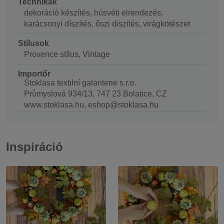
Technikák
dekoráció készítés, húsvéti elrendezés,
karácsonyi díszítés, őszi díszítés, virágkötészet
Stílusok
Provence stílus, Vintage
Importőr
Stoklasa textilní galanterie s.r.o.
Průmyslová 934/13, 747 23 Bolatice, CZ
www.stoklasa.hu, eshop@stoklasa.hu
Inspiráció