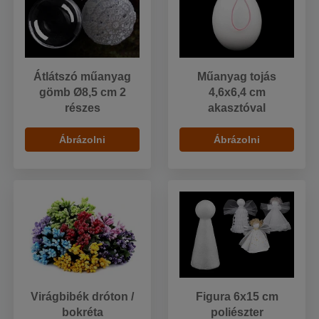
Átlátszó műanyag
Műanyag tojás
gömb Ø8,5 cm 2
4,6x6,4 cm
részes
akasztóval
Ábrázolni
Ábrázolni
Virágbibék dróton /
Figura 6x15 cm
bokréta
poliészter