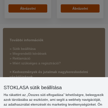
Ábrázolni
Ábrázolni
További információk
» Sütik beállítása
» Megrendelői kérdések
» Reklamáció
» Miért szükséges a regisztráció?
» Kedvezmények és jutalmak nagykereskedelmi
vásárlóinknak
» Súgó
STOKLASA sütik beállítása
Ha rákattint az „Összes süti elfogadása” lehetőségre, beleegyezik
azok tárolásába az eszközén, ami segíti a webhely navigációját,
Vásárlók
az adathasználat elemzését és marketing tevékenységünket. Ön