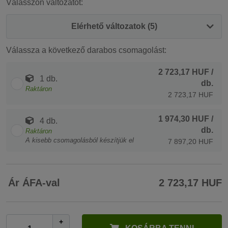
Válasszon változatot:
Elérhető változatok (5)
Válassza a következő darabos csomagolást:
2 723,17 HUF
/
1 db.
db.
Raktáron
2 723,17 HUF
1 974,30 HUF
/
4 db.
db.
Raktáron
A kisebb csomagolásból készítjük el
7 897,20 HUF
Ár ÁFA-val
2 723,17 HUF
+