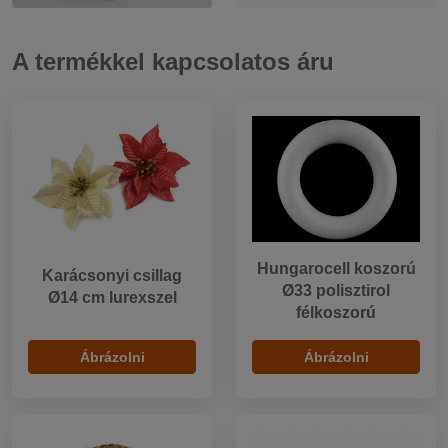
A termékkel kapcsolatos áru
Hungarocell koszorú
Karácsonyi csillag
Ø33 polisztirol
Ø14 cm lurexszel
félkoszorú
Ábrázolni
Ábrázolni