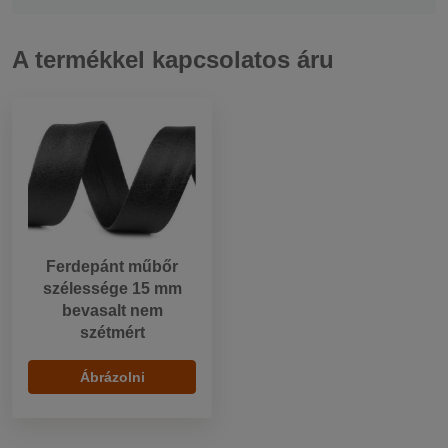
A termékkel kapcsolatos áru
Ferdepánt műbőr
szélessége 15 mm
bevasalt nem
szétmért
Ábrázolni