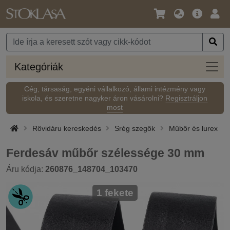
Nyelv
Fő
Beje
/
ajánlat
Pénznem
Kateg
Kategóriák
Cég, társaság, egyéni vállalkozó, állami intézmény vagy
iskola, és szeretne nagyker áron vásárolni?
Regisztráljon
most
Rövidáru kereskedés
Srég szegők
Műbőr és lurex
Ferdesáv műbőr szélessége 30 mm
Áru kódja:
260876_148704_103470
1 fekete