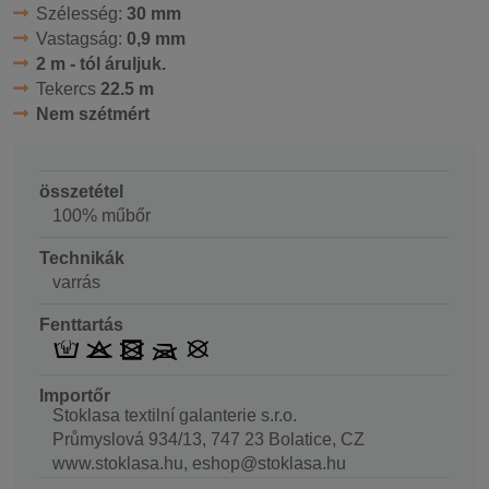
Szélesség:
30 mm
Vastagság:
0,9 mm
2 m - tól áruljuk.
Tekercs
22.5 m
Nem szétmért
összetétel
100% műbőr
Technikák
varrás
Fenttartás
Importőr
Stoklasa textilní galanterie s.r.o.
Průmyslová 934/13, 747 23 Bolatice, CZ
www.stoklasa.hu, eshop@stoklasa.hu