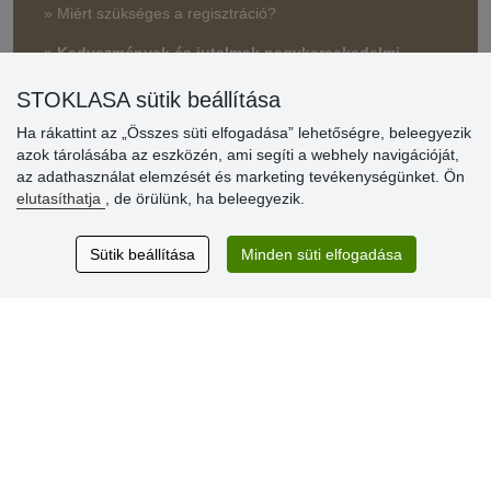
» Miért szükséges a regisztráció?
» Kedvezmények és jutalmak nagykereskedelmi
vásárlóinknak
STOKLASA sütik beállítása
» Súgó
Ha rákattint az „Összes süti elfogadása” lehetőségre, beleegyezik
azok tárolásába az eszközén, ami segíti a webhely navigációját,
az adathasználat elemzését és marketing tevékenységünket. Ön
Vásárlók
elutasíthatja
, de örülünk, ha beleegyezik.
értékelése
Sütik beállítása
Minden süti elfogadása
Excellent service
Thank you.
Aktuális 159 recenzió
* Nem ellenőrizzük a recenziókat