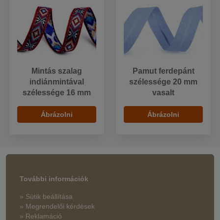
Mintás szalag
Pamut ferdepánt
indiánmintával
szélessége 20 mm
szélessége 16 mm
vasalt
Ábrázolni
Ábrázolni
További információk
» Sütik beállítása
» Megrendelői kérdések
» Reklamáció