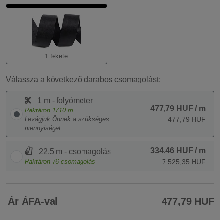
1 fekete
Válassza a következő darabos csomagolást:
1 m - folyóméter
477,79 HUF
/ m
Raktáron
1710
m
Levágjuk Önnek a szükséges
477,79 HUF
mennyiséget
334,46 HUF
/ m
22.5 m - csomagolás
Raktáron
76
csomagolás
7 525,35 HUF
Ár ÁFA-val
477,79 HUF