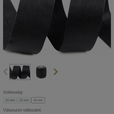
Szélesség:
15 mm
20 mm
30 mm
Válasszon változatot: