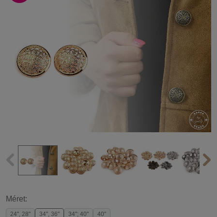
Méret:
24", 28"
34", 36"
34"; 40"
40"