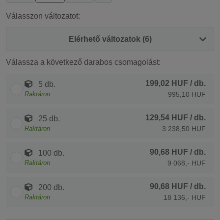
Válasszon változatot:
Elérhető változatok (6)
Válassza a következő darabos csomagolást:
199,02 HUF
/ db.
5 db.
Raktáron
995,10 HUF
129,54 HUF
/ db.
25 db.
Raktáron
3 238,50 HUF
90,68 HUF
/ db.
100 db.
Raktáron
9 068,- HUF
90,68 HUF
/ db.
200 db.
Raktáron
18 136,- HUF