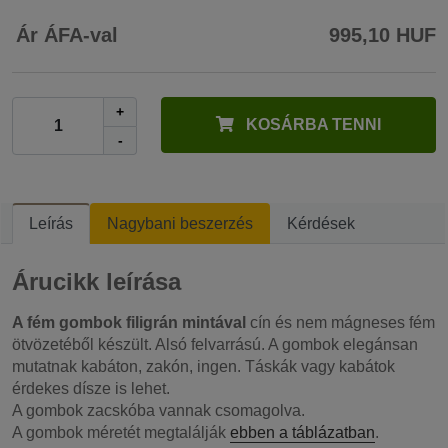
Ár ÁFA-val
995,10 HUF
+
KOSÁRBA TENNI
-
Leírás
Nagybani beszerzés
Kérdések
Árucikk leírása
A fém gombok
filigrán mintával
cín és nem mágneses fém
ötvözetéből készült. Alsó felvarrású. A gombok elegánsan
mutatnak kabáton, zakón, ingen. Táskák vagy kabátok
érdekes dísze is lehet.
A gombok zacskóba vannak csomagolva.
A gombok méretét megtalálják
ebben a táblázatban
.