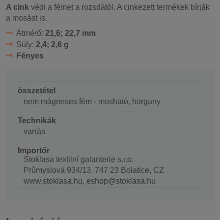
A cink
védi a fémet a rozsdától. A cinkezett termékek bírják
a mosást is.
Átmérő:
21,6; 22,7 mm
Súly:
2,4; 2,6 g
Fényes
összetétel
nem mágneses fém - mosható, horgany
Technikák
varrás
Importőr
Stoklasa textilní galanterie s.r.o.
Průmyslová 934/13, 747 23 Bolatice, CZ
www.stoklasa.hu, eshop@stoklasa.hu