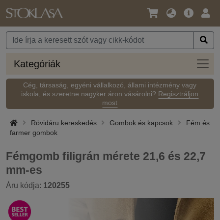
Nyelv
Fő
Beje
/
ajánlat
Pénznem
Kateg
Kategóriák
Cég, társaság, egyéni vállalkozó, állami intézmény vagy
iskola, és szeretne nagyker áron vásárolni?
Regisztráljon
most
Rövidáru kereskedés
Gombok és kapcsok
Fém és
farmer gombok
Fémgomb filigrán mérete 21,6 és 22,7
mm-es
Áru kódja:
120255