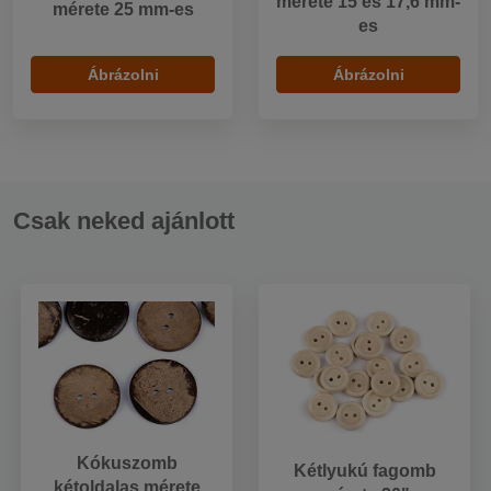
mérete 15 és 17,6 mm-
mérete 25 mm-es
es
Ábrázolni
Ábrázolni
Csak neked ajánlott
Kókuszomb
Kétlyukú fagomb
kétoldalas mérete