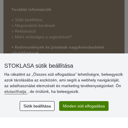
További információk
» Sütik beállítása
» Megrendelői kérdések
» Reklamáció
» Miért szükséges a regisztráció?
» Kedvezmények és jutalmak nagykereskedelmi
vásárlóinknak
» Súgó
STOKLASA sütik beállítása
Ha rákattint az „Összes süti elfogadása” lehetőségre, beleegyezik
azok tárolásába az eszközén, ami segíti a webhely navigációját,
Vásárlók
az adathasználat elemzését és marketing tevékenységünket. Ön
értékelése
elutasíthatja
, de örülünk, ha beleegyezik.
Excellent service
Sütik beállítása
Minden süti elfogadása
Thank you.
Aktuális 159 recenzió