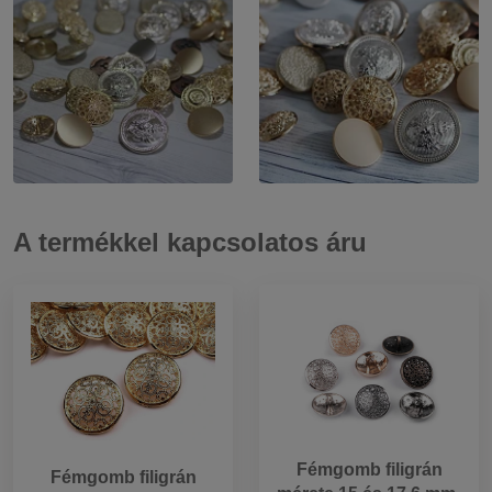
A termékkel kapcsolatos áru
Fémgomb filigrán
Fémgomb filigrán