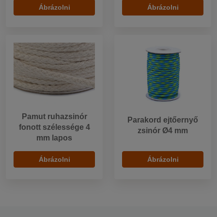
Ábrázolni
Ábrázolni
Pamut ruhazsinór
Parakord ejtőernyő
fonott szélessége 4
zsinór Ø4 mm
mm lapos
Ábrázolni
Ábrázolni