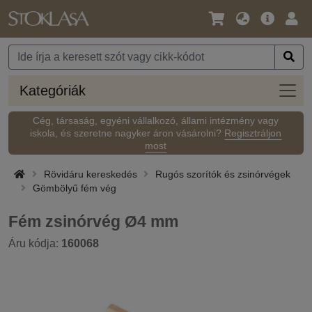
Nyelv
Fő
Beje
/
ajánlat
Pénznem
Kateg
Kategóriák
Cég, társaság, egyéni vállalkozó, állami intézmény vagy
iskola, és szeretne nagyker áron vásárolni?
Regisztráljon
most
Rövidáru kereskedés
Rugós szorítók és zsinórvégek
Gömbölyű fém vég
Fém zsinórvég Ø4 mm
Áru kódja:
160068