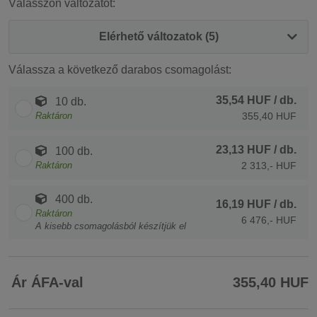
Válasszon változatot:
Elérhető változatok (5)
Válassza a következő darabos csomagolást:
35,54 HUF
/ db.
10 db.
Raktáron
355,40 HUF
23,13 HUF
/ db.
100 db.
Raktáron
2 313,- HUF
400 db.
16,19 HUF
/ db.
Raktáron
6 476,- HUF
A kisebb csomagolásból készítjük el
Ár ÁFA-val
355,40 HUF