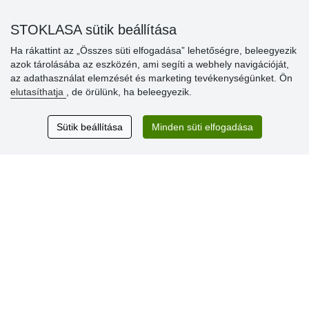
» Kedvezmények és jutalmak nagykereskedelmi
STOKLASA sütik beállítása
vásárlóinknak
Ha rákattint az „Összes süti elfogadása” lehetőségre, beleegyezik
» Súgó
azok tárolásába az eszközén, ami segíti a webhely navigációját,
az adathasználat elemzését és marketing tevékenységünket. Ön
elutasíthatja
, de örülünk, ha beleegyezik.
Vásárlók
értékelése
Sütik beállítása
Minden süti elfogadása
Excellent service
Thank you.
Aktuális 159 recenzió
* Nem ellenőrizzük a recenziókat