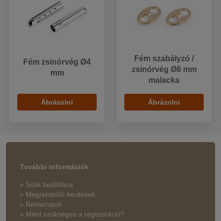
Fém szabályzó /
Fém zsinórvég Ø4
zsinórvég Ø8 mm
mm
malacka
Ábrázolni
Ábrázolni
További információk
» Sütik beállítása
» Megrendelői kérdések
» Reklamáció
» Miért szükséges a regisztráció?