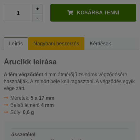
+
KOSÁRBA TENNI
-
Leírás
Nagybani beszerzés
Kérdések
Árucikk leírása
A fém végződést
4 mm átmérőjű zsinórok végződésére
használják. A zsinórt bele kell ragasztani. A végződés egyik
vége zárt.
Méretek:
5 x 17 mm
Belső átmérő
4 mm
Súly:
0,6 g
összetétel