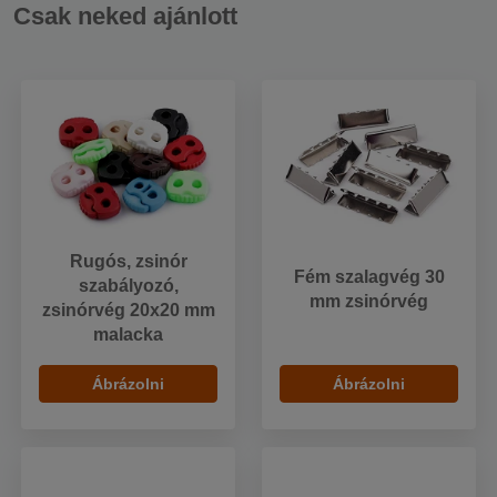
Csak neked ajánlott
Rugós, zsinór
Fém szalagvég 30
szabályozó,
mm zsinórvég
zsinórvég 20x20 mm
malacka
Ábrázolni
Ábrázolni