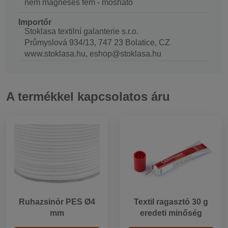
nem mágneses fém - mosható
Importőr
Stoklasa textilní galanterie s.r.o.
Průmyslová 934/13, 747 23 Bolatice, CZ
www.stoklasa.hu, eshop@stoklasa.hu
A termékkel kapcsolatos áru
Ruhazsinór PES Ø4
Textil ragasztó 30 g
mm
eredeti minőség