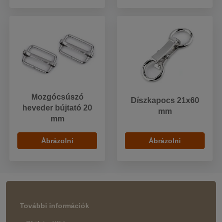
Mozgócsúszó
Díszkapocs 21x60
heveder bújtató 20
mm
mm
Ábrázolni
Ábrázolni
További információk