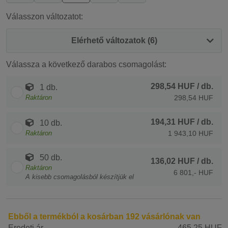
Válasszon változatot:
Elérhető változatok (6)
Válassza a következő darabos csomagolást:
298,54 HUF
/ db.
1 db.
Raktáron
298,54 HUF
194,31 HUF
/ db.
10 db.
Raktáron
1 943,10 HUF
50 db.
136,02 HUF
/ db.
Raktáron
6 801,- HUF
A kisebb csomagolásból készítjük el
Ebből a termékból a kosárban 192 vásárlónak van
Eredeti ár
465,25 HUF