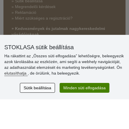
» Sütik beállítása
» Megrendelői kérdések
» Reklamáció
» Miért szükséges a regisztráció?
» Kedvezmények és jutalmak nagykereskedelmi
vásárlóinknak
» Súgó
STOKLASA sütik beállítása
Ha rákattint az „Összes süti elfogadása” lehetőségre, beleegyezik
azok tárolásába az eszközén, ami segíti a webhely navigációját,
Vásárlók
az adathasználat elemzését és marketing tevékenységünket. Ön
értékelése
elutasíthatja
, de örülünk, ha beleegyezik.
Excellent service
Sütik beállítása
Minden süti elfogadása
Thank you.
Aktuális 159 recenzió
* Nem ellenőrizzük a recenziókat