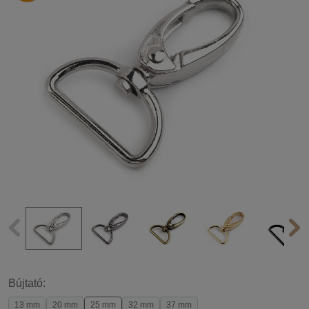
Bújtató:
13 mm
20 mm
25 mm
32 mm
37 mm