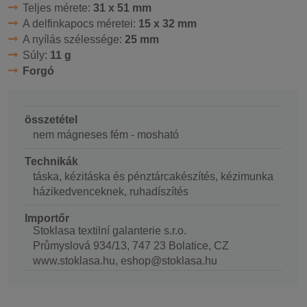
Teljes mérete:
31 x 51 mm
A delfinkapocs méretei:
15 x 32 mm
A nyílás szélessége:
25 mm
Súly:
11 g
Forgó
összetétel
nem mágneses fém - mosható
Technikák
táska, kézitáska és pénztárcakészítés, kézimunka
házikedvenceknek, ruhadíszítés
Importőr
Stoklasa textilní galanterie s.r.o.
Průmyslová 934/13, 747 23 Bolatice, CZ
www.stoklasa.hu, eshop@stoklasa.hu