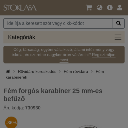
Nyelv
Fő
Beje
/
ajánlat
Pénznem
Kateg
Kategóriák
Cég, társaság, egyéni vállalkozó, állami intézmény vagy
iskola, és szeretne nagyker áron vásárolni?
Regisztráljon
most
Rövidáru kereskedés
Fém rövidáru
Fém
karabinerek
Fém forgós karabíner 25 mm-es
befűző
Áru kódja:
730930
-36%