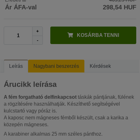
Ár ÁFA-val
298,54 HUF
+
KOSÁRBA TENNI
-
Leírás
Nagybani beszerzés
Kérdések
Árucikk leírása
A fém forgatható delfinkapcsot
táskák pántjának, fülének
a rögzítésére használhatják. Készíthető segítségével
kulcstartó vagy póráz is.
A kaposc nem mágneses fémből készült, csak a karika a
közepén mágneses.
A karabiner alkalmas 25 mm széles pánthoz.