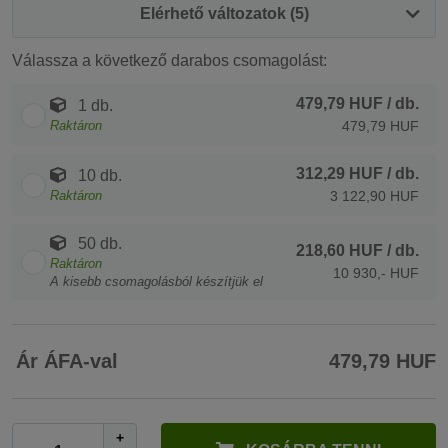
Elérhető változatok (5)
Válassza a következő darabos csomagolást:
479,79 HUF
/ db.
1 db.
Raktáron
479,79 HUF
312,29 HUF
/ db.
10 db.
Raktáron
3 122,90 HUF
50 db.
218,60 HUF
/ db.
Raktáron
10 930,- HUF
A kisebb csomagolásból készítjük el
Ár ÁFA-val
479,79 HUF
+