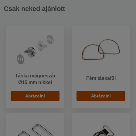
Csak neked ajánlott
Táska mágneszár
Fém táskafül
Ø15 mm nikkel
Ábrázolni
Ábrázolni