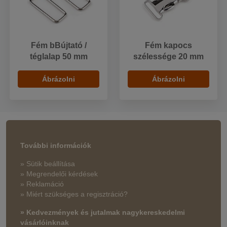
Fém bBújtató /
Fém kapocs
téglalap 50 mm
szélessége 20 mm
Ábrázolni
Ábrázolni
További információk
» Sütik beállítása
» Megrendelői kérdések
» Reklamáció
» Miért szükséges a regisztráció?
» Kedvezmények és jutalmak nagykereskedelmi
vásárlóinknak