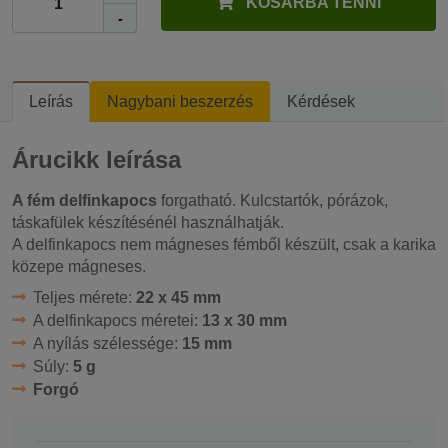
KOSÁRBA TENNI
-
Leírás
Nagybani beszerzés
Kérdések
Árucikk leírása
A fém delfinkapocs
forgatható. Kulcstartók, pórázok,
táskafülek készítésénél használhatják.
A delfinkapocs nem mágneses fémből készült, csak a karika
közepe mágneses.
Teljes mérete:
22 x 45 mm
A delfinkapocs méretei:
13 x 30 mm
A nyílás szélessége:
15 mm
Súly:
5 g
Forgó