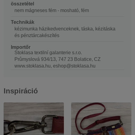
összetétel
nem mágneses fém - mosható, fém
Technikák
kézimunka házikedvenceknek, táska, kézitáska
és pénztárcakészítés
Importőr
Stoklasa textilní galanterie s.r.o.
Průmyslová 934/13, 747 23 Bolatice, CZ
www.stoklasa.hu, eshop@stoklasa.hu
Inspiráció