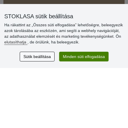
» Súgó
STOKLASA sütik beállítása
Ha rákattint az „Összes süti elfogadása” lehetőségre, beleegyezik
Vásárlók
azok tárolásába az eszközén, ami segíti a webhely navigációját,
értékelése
az adathasználat elemzését és marketing tevékenységünket. Ön
elutasíthatja
, de örülünk, ha beleegyezik.
Excellent service
Thank you.
Sütik beállítása
Minden süti elfogadása
Aktuális 159 recenzió
* Nem ellenőrizzük a recenziókat