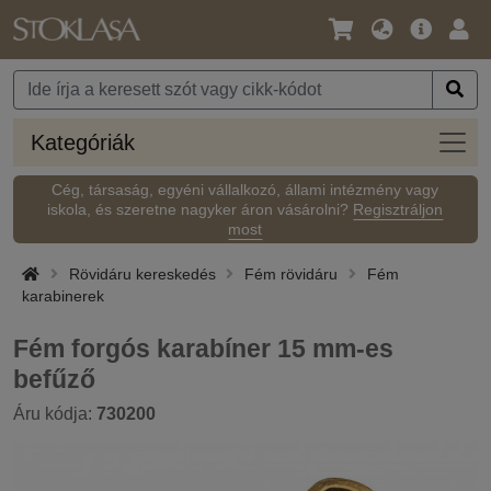
Nyelv
Fő
Beje
/
ajánlat
Pénznem
Kateg
Kategóriák
Cég, társaság, egyéni vállalkozó, állami intézmény vagy
iskola, és szeretne nagyker áron vásárolni?
Regisztráljon
most
Rövidáru kereskedés
Fém rövidáru
Fém
karabinerek
Fém forgós karabíner 15 mm-es
befűző
Áru kódja:
730200