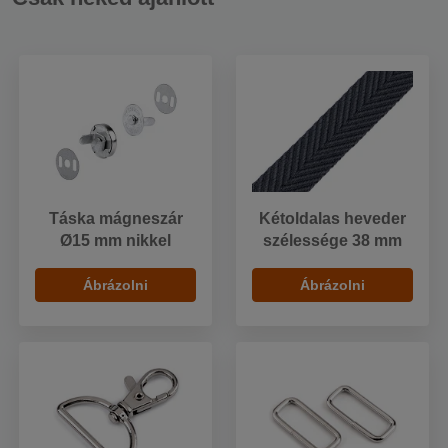
Táska mágneszár
Kétoldalas heveder
Ø15 mm nikkel
szélessége 38 mm
Ábrázolni
Ábrázolni