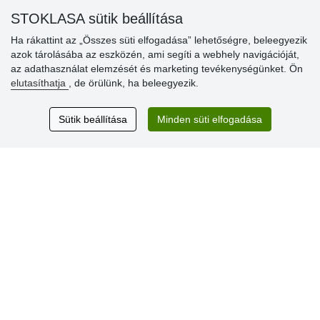
» Súgó
STOKLASA sütik beállítása
Ha rákattint az „Összes süti elfogadása” lehetőségre, beleegyezik
azok tárolásába az eszközén, ami segíti a webhely navigációját,
Vásárlók
az adathasználat elemzését és marketing tevékenységünket. Ön
értékelése
elutasíthatja
, de örülünk, ha beleegyezik.
Excellent service
Sütik beállítása
Minden süti elfogadása
Thank you.
Aktuális 159 recenzió
* Nem ellenőrizzük a recenziókat