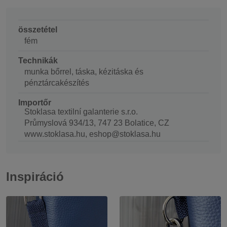
összetétel
fém
Technikák
munka bőrrel, táska, kézitáska és
pénztárcakészítés
Importőr
Stoklasa textilní galanterie s.r.o.
Průmyslová 934/13, 747 23 Bolatice, CZ
www.stoklasa.hu, eshop@stoklasa.hu
Inspiráció