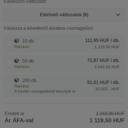
Válasszon változatot:
Elérhető változatok (6)
Válassza a következő darabos csomagolást:
111,95 HUF
/ db.
10 db.
Raktáron
1 119,50 HUF
72,87 HUF
/ db.
50 db.
Raktáron
3 643,50 HUF
200 db.
51,01 HUF
/ db.
Raktáron
10 202,- HUF
A kisebb csomagolásból készítjük el
Eredeti ár
1 243,90 HUF
Ár ÁFA-val
1 119,50 HUF