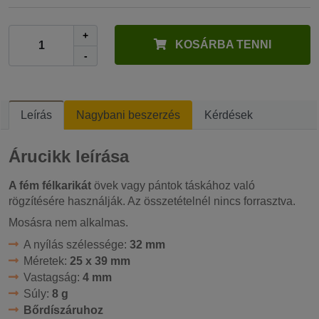
+
KOSÁRBA TENNI
-
Leírás
Nagybani beszerzés
Kérdések
Árucikk leírása
A fém félkarikát
övek vagy pántok táskához való
rögzítésére használják. Az összetételnél nincs forrasztva.
Mosásra nem alkalmas.
A nyílás szélessége:
32 mm
Méretek:
25 x 39 mm
Vastagság:
4 mm
Súly:
8 g
Bőrdíszáruhoz