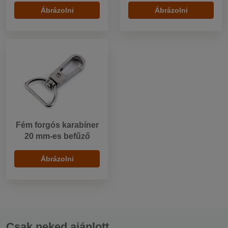
Ábrázolni
Ábrázolni
Fém forgós karabíner
20 mm-es befűző
Ábrázolni
Csak neked ajánlott