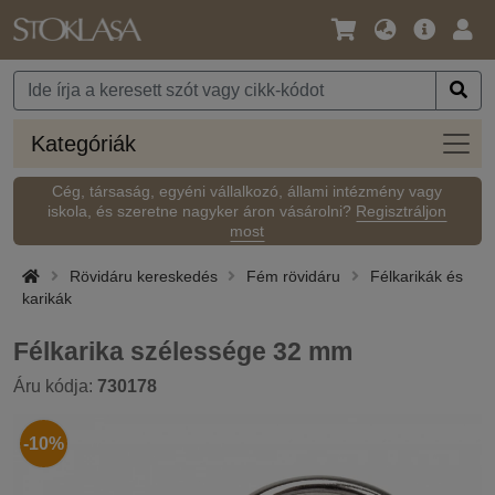
Nyelv
Fő
Beje
/
ajánlat
Pénznem
Kateg
Kategóriák
Cég, társaság, egyéni vállalkozó, állami intézmény vagy
iskola, és szeretne nagyker áron vásárolni?
Regisztráljon
most
Rövidáru kereskedés
Fém rövidáru
Félkarikák és
karikák
Félkarika szélessége 32 mm
Áru kódja:
730178
-10%