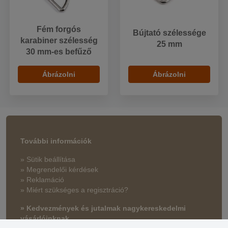
Fém forgós
Bújtató szélessége
karabiner szélesség
25 mm
30 mm-es befűző
Ábrázolni
Ábrázolni
További információk
» Sütik beállítása
» Megrendelői kérdések
» Reklamáció
» Miért szükséges a regisztráció?
» Kedvezmények és jutalmak nagykereskedelmi
vásárlóinknak