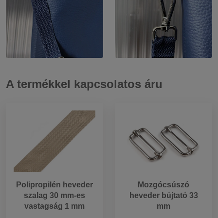
A termékkel kapcsolatos áru
Polipropilén heveder
Mozgócsúszó
szalag 30 mm-es
heveder bújtató 33
vastagság 1 mm
mm