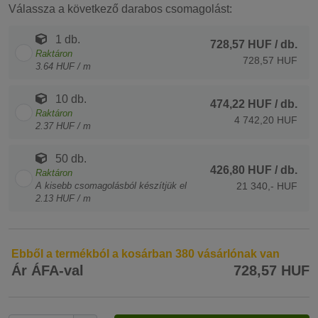
Válassza a következő darabos csomagolást:
1 db.
728,57 HUF
/ db.
Raktáron
728,57 HUF
3.64 HUF / m
10 db.
474,22 HUF
/ db.
Raktáron
4 742,20 HUF
2.37 HUF / m
50 db.
426,80 HUF
/ db.
Raktáron
A kisebb csomagolásból készítjük el
21 340,- HUF
2.13 HUF / m
Ebből a termékból a kosárban 380 vásárlónak van
Ár ÁFA-val
728,57 HUF