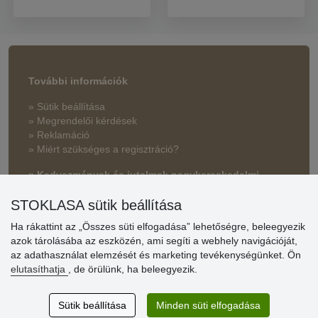
További információk
» Sütik beállítása
» Megrendelői kérdések
» Reklamáció
» Miért szükséges a regisztráció?
» Kedvezmények és jutalmak nagykereskedelmi
vásárlóinknak
STOKLASA sütik beállítása
» Súgó
Ha rákattint az „Összes süti elfogadása” lehetőségre, beleegyezik
azok tárolásába az eszközén, ami segíti a webhely navigációját,
az adathasználat elemzését és marketing tevékenységünket. Ön
Vásárlók
elutasíthatja
, de örülünk, ha beleegyezik.
értékelése
Sütik beállítása
Minden süti elfogadása
Excellent service