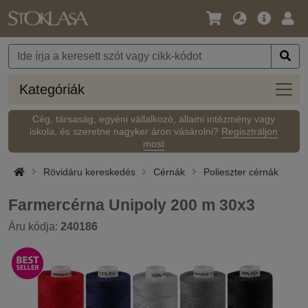
Nyelv
Fő
Beje
/
ajánlat
Pénznem
Kateg
Kategóriák
Cég, társaság, egyéni vállalkozó, állami intézmény vagy
iskola, és szeretne nagyker áron vásárolni?
Regisztráljon
most
Rövidáru kereskedés
Cérnák
Polieszter cérnák
Farmercérna Unipoly 200 m 30x3
Áru kódja:
240186