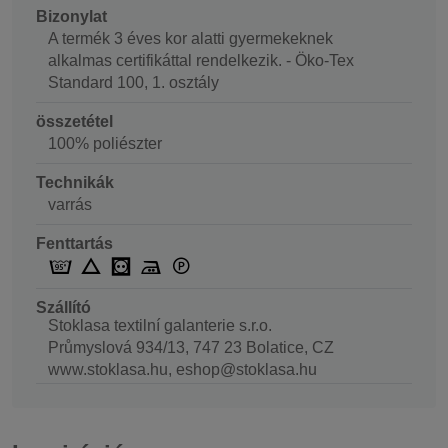
Bizonylat
A termék 3 éves kor alatti gyermekeknek
alkalmas certifikáttal rendelkezik. - Öko-Tex
Standard 100, 1. osztály
összetétel
100% poliészter
Technikák
varrás
Fenttartás
Szállító
Stoklasa textilní galanterie s.r.o.
Průmyslová 934/13, 747 23 Bolatice, CZ
www.stoklasa.hu, eshop@stoklasa.hu