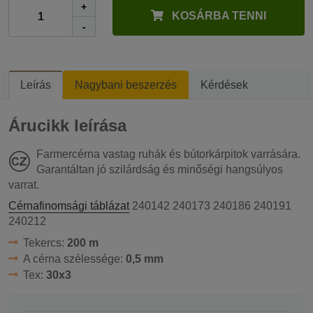
+
KOSÁRBA TENNI
-
Leírás
Nagybani beszerzés
Kérdések
Árucikk leírása
Farmercérna vastag ruhák és bútorkárpitok varrására.
Garantáltan jó szilárdság és minőségi hangsúlyos
varrat.
Cérnafinomsági táblázat
240142 240173 240186 240191
240212
Tekercs:
200 m
A cérna szélessége:
0,5 mm
Tex:
30x3