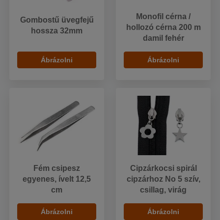
Monofil cérna /
Gombostű üvegfejű
hollozó cérna 200 m
hossza 32mm
damil fehér
Ábrázolni
Ábrázolni
Fém csipesz
Cipzárkocsi spirál
egyenes, ívelt 12,5
cipzárhoz No 5 szív,
cm
csillag, virág
Ábrázolni
Ábrázolni