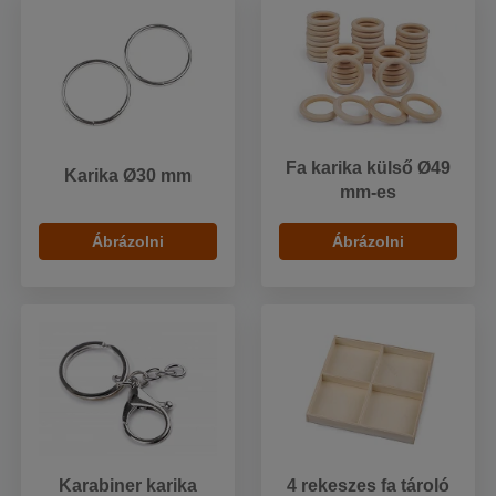
Fa karika külső Ø49
Karika Ø30 mm
mm-es
Ábrázolni
Ábrázolni
Karabiner karika
4 rekeszes fa tároló