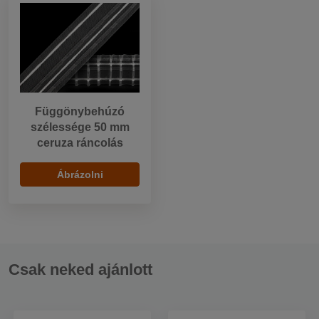
Függönybehúzó
szélessége 50 mm
ceruza ráncolás
Ábrázolni
Csak neked ajánlott