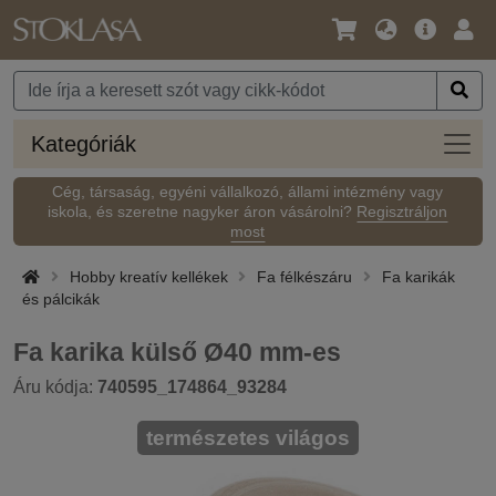
Nyelv
Fő
Beje
/
ajánlat
Pénznem
Kateg
Kategóriák
Cég, társaság, egyéni vállalkozó, állami intézmény vagy
iskola, és szeretne nagyker áron vásárolni?
Regisztráljon
most
Hobby kreatív kellékek
Fa félkészáru
Fa karikák
és pálcikák
Fa karika külső Ø40 mm-es
Áru kódja:
740595_174864_93284
természetes világos