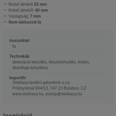
Belső átmérő
25 mm
Külső átmérő:
40 mm
Vastagság:
7 mm
Nem lakkozott fa
összetétel
fa
Technikák
dekoráció készítés, ékszerkészítés, festés,
álomfogó készítése
Importőr
Stoklasa textilní galanterie s.r.o.
Průmyslová 934/13, 747 23 Bolatice, CZ
www.stoklasa.hu, eshop@stoklasa.hu
Inspiráció