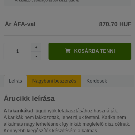
A kisebb csomagolásból készítjük el
Ár ÁFA-val
870,70 HUF
+
KOSÁRBA TENNI
-
Leírás
Nagybani beszerzés
Kérdések
Árucikk leírása
A fakarikákat
függönyök felakasztásához használják.
A karikák nem lakkozottak, lehet rájuk festeni. Karika nem
alkalmas nagy terhelésnek így inkáb megfelelő dísz célnak.
Könnyebb kiegészítők készítésére alkalmas.