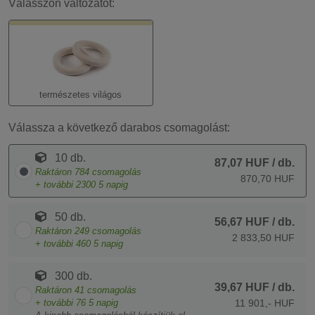
Válasszon változatot:
természetes világos
Válassza a következő darabos csomagolást:
10 db.
87,07 HUF
/ db.
Raktáron
784
csomagolás
870,70 HUF
+ további
2300
5 napig
50 db.
56,67 HUF
/ db.
Raktáron
249
csomagolás
2 833,50 HUF
+ további
460
5 napig
300 db.
39,67 HUF
/ db.
Raktáron
41
csomagolás
+ további
76
5 napig
11 901,- HUF