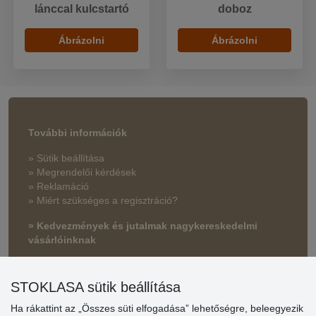
lánccal kulcstartó
doboz
Ábrázolni
Ábrázolni
További információk
» Sütik beállítása
» Megrendelői kérdések
» Reklamáció
» Miért szükséges a regisztráció?
» Kedvezmények és jutalmak nagykereskedelmi
vásárlóinknak
» Súgó
STOKLASA sütik beállítása
Ha rákattint az „Összes süti elfogadása” lehetőségre, beleegyezik
Vásárlók