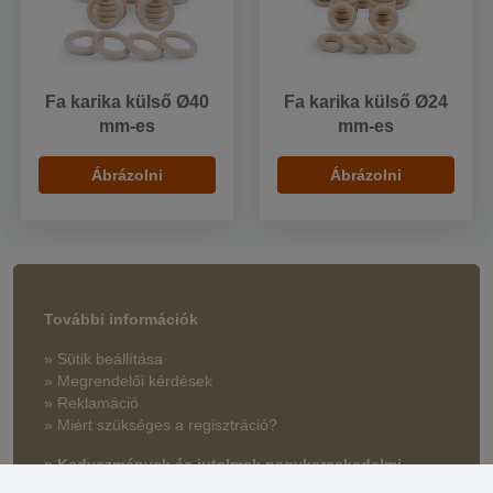
Fa karika külső Ø40
Fa karika külső Ø24
mm-es
mm-es
Ábrázolni
Ábrázolni
További információk
» Sütik beállítása
» Megrendelői kérdések
» Reklamáció
» Miért szükséges a regisztráció?
» Kedvezmények és jutalmak nagykereskedelmi
vásárlóinknak