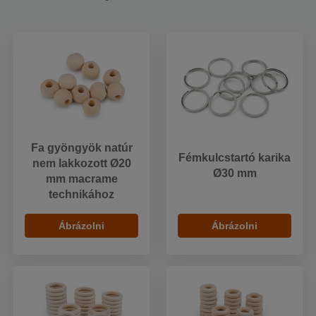
Fa gyöngyök natúr
Fémkulcstartó karika
nem lakkozott Ø20
Ø30 mm
mm macrame
technikához
Ábrázolni
Ábrázolni