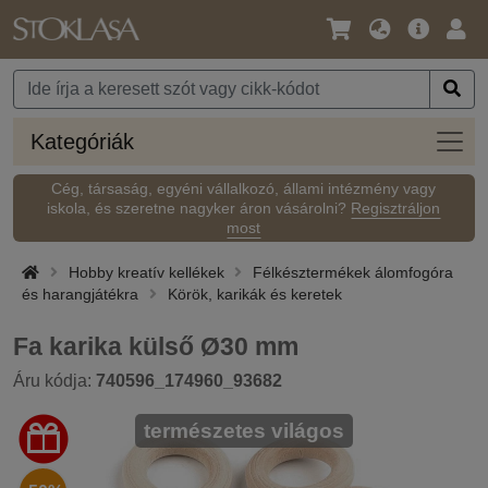
Nyelv
Fő
Beje
/
ajánlat
Pénznem
Kateg
Kategóriák
Cég, társaság, egyéni vállalkozó, állami intézmény vagy
iskola, és szeretne nagyker áron vásárolni?
Regisztráljon
most
Hobby kreatív kellékek
Félkésztermékek álomfogóra
és harangjátékra
Körök, karikák és keretek
Fa karika külső Ø30 mm
Áru kódja:
740596_174960_93682
természetes világos