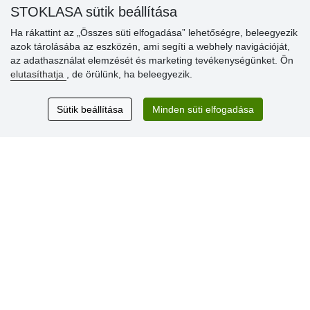
STOKLASA sütik beállítása
» Súgó
Ha rákattint az „Összes süti elfogadása” lehetőségre, beleegyezik
azok tárolásába az eszközén, ami segíti a webhely navigációját,
az adathasználat elemzését és marketing tevékenységünket. Ön
Vásárlók
elutasíthatja
, de örülünk, ha beleegyezik.
értékelése
Sütik beállítása
Minden süti elfogadása
Excellent service
Thank you.
Aktuális 159 recenzió
* Nem ellenőrizzük a recenziókat