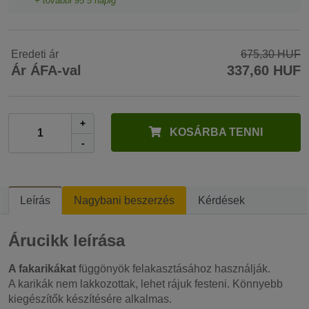
+ további
95
5 napig
Eredeti ár
675,30 HUF
Ár ÁFA-val
337,60 HUF
+
KOSÁRBA TENNI
-
Leírás
Nagybani beszerzés
Kérdések
Árucikk leírása
A fakarikákat
függönyök felakasztásához használják.
A karikák nem lakkozottak, lehet rájuk festeni. Könnyebb
kiegészítők készítésére alkalmas.