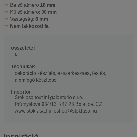
Belső átmérő
18 mm
Külső átmérő:
30 mm
Vastagság:
6 mm
Nem lakkozott fa
összetétel
fa
Technikák
dekoráció készítés, ékszerkészítés, festés,
álomfogó készítése
Importőr
Stoklasa textilní galanterie s.r.o.
Průmyslová 934/13, 747 23 Bolatice, CZ
www.stoklasa.hu, eshop@stoklasa.hu
Inspiráció