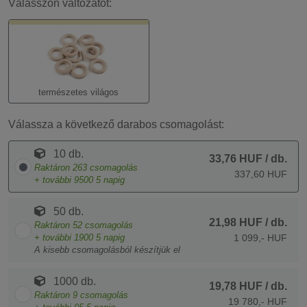
Válasszon változatot:
természetes világos
Válassza a következő darabos csomagolást:
10 db.
33,76 HUF
/ db.
Raktáron
263
csomagolás
337,60 HUF
+ további
9500
5 napig
50 db.
21,98 HUF
/ db.
Raktáron
52
csomagolás
+ további
1900
5 napig
1 099,- HUF
A kisebb csomagolásból készítjük el
1000 db.
19,78 HUF
/ db.
Raktáron
9
csomagolás
19 780,- HUF