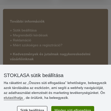
További információk
» Sütik beállítása
» Megrendelői kérdések
» Reklamáció
» Miért szükséges a regisztráció?
» Kedvezmények és jutalmak nagykereskedelmi
vásárlóinknak
» Súgó
STOKLASA sütik beállítása
Ha rákattint az „Összes süti elfogadása” lehetőségre, beleegyezik
Vásárlók
azok tárolásába az eszközén, ami segíti a webhely navigációját,
értékelése
az adathasználat elemzését és marketing tevékenységünket. Ön
elutasíthatja
, de örülünk, ha beleegyezik.
Excellent service
Thank you.
Sütik beállítása
Minden süti elfogadása