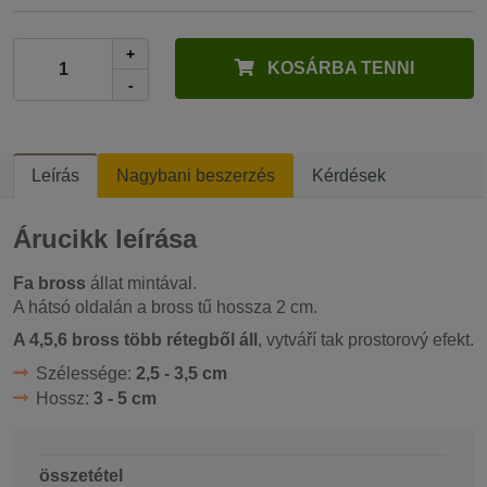
+
KOSÁRBA TENNI
-
Leírás
Nagybani beszerzés
Kérdések
Árucikk leírása
Fa bross
állat mintával.
A hátsó oldalán a bross tű hossza 2 cm.
A 4,5,6 bross több rétegből áll
, vytváří tak prostorový efekt.
Szélessége:
2,5 - 3,5 cm
Hossz:
3 - 5 cm
összetétel