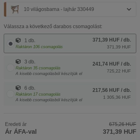
10 világosbarna - lajhár 330449
Válassza a következő darabos csomagolást:
371,39 HUF
/ db.
1 db.
Raktáron
106
csomagolás
371,39 HUF
3 db.
241,74 HUF
/ db.
Raktáron
35
csomagolás
725,22 HUF
A kisebb csomagolásból készítjük el
6 db.
217,56 HUF
/ db.
Raktáron
17
csomagolás
1 305,36 HUF
A kisebb csomagolásból készítjük el
Eredeti ár
675,26 HUF
Ár ÁFA-val
371,39 HUF