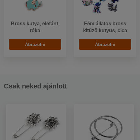
Bross kutya, elefánt,
Fém állatos bross
róka
kitűző kutyus, cica
Ábrázolni
Ábrázolni
Csak neked ajánlott