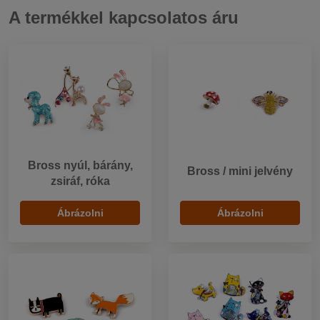
A termékkel kapcsolatos áru
Bross nyúl, bárány,
Bross / mini jelvény
zsiráf, róka
Ábrázolni
Ábrázolni