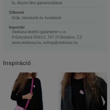
fa, ékszer fém galvanizálásal
Stílusok
Diák, Iskolások és óvodások
Importőr
Stoklasa textilní galanterie s.r.o.
Průmyslová 934/13, 747 23 Bolatice, CZ
www.stoklasa.hu, eshop@stoklasa.hu
Inspiráció