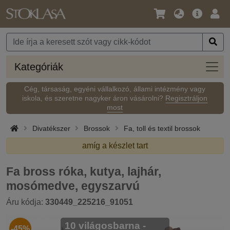
Nyelv
Fő
Beje
/
ajánlat
Pénznem
Kateg
Kategóriák
Cég, társaság, egyéni vállalkozó, állami intézmény vagy
iskola, és szeretne nagyker áron vásárolni?
Regisztráljon
most
Divatékszer
Brossok
Fa, toll és textil brossok
amíg a készlet tart
Fa bross róka, kutya, lajhár,
mosómedve, egyszarvú
Áru kódja:
330449_225216_91051
10 világosbarna -
-45%