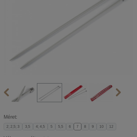
Méret:
2; 2,5; 3
3,5
4; 4,5
5
5,5
6
7
8
9
10
12