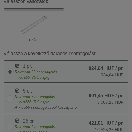
Válasszon változatot:
ezüst
Válassza a következő darabos csomagolást:
1 pr.
924,04 HUF
/ pr.
Raktáron
25
csomagolás
924,04 HUF
+ további
75
5 napig
5 pr.
601,45 HUF
/ pr.
Raktáron
5
csomagolás
+ további
15
5 napig
3 007,25 HUF
A kisebb csomagolásból készítjük el
25 pr.
421,01 HUF
/ pr.
Raktáron
2
csomagolás
10 525,25 HUF