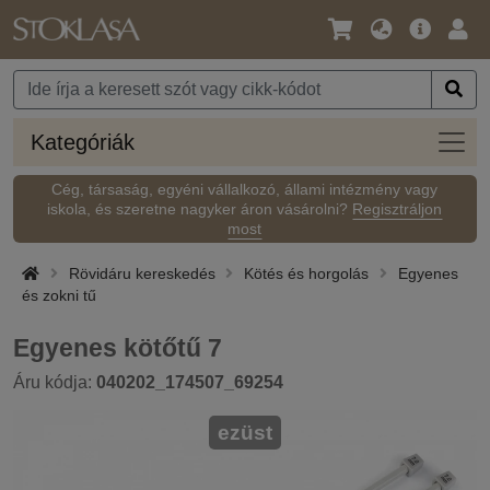
Nyelv
Fő
Beje
/
ajánlat
Pénznem
Kateg
Kategóriák
Cég, társaság, egyéni vállalkozó, állami intézmény vagy
iskola, és szeretne nagyker áron vásárolni?
Regisztráljon
most
Rövidáru kereskedés
Kötés és horgolás
Egyenes
és zokni tű
Egyenes kötőtű 7
Áru kódja:
040202_174507_69254
ezüst