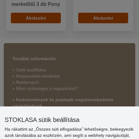
merkelőtű 3 db Pony
Ábrázolni
Ábrázolni
További információk
» Sütik beállítása
» Megrendelői kérdések
» Reklamáció
» Miért szükséges a regisztráció?
» Kedvezmények és jutalmak nagykereskedelmi
vásárlóinknak
» Súgó
STOKLASA sütik beállítása
Ha rákattint az „Összes süti elfogadása” lehetőségre, beleegyezik
azok tárolásába az eszközén, ami segíti a webhely navigációját,