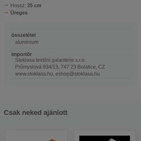
Hossz:
35 cm
Üreges
összetétel
alumínium
Importőr
Stoklasa textilní galanterie s.r.o.
Průmyslová 934/13, 747 23 Bolatice, CZ
www.stoklasa.hu, eshop@stoklasa.hu
Csak neked ajánlott