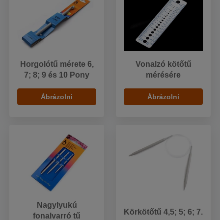
Horgolótű mérete 6,
Vonalzó kötőtű
7; 8; 9 és 10 Pony
mérésére
Ábrázolni
Ábrázolni
Nagylyukú
Körkötőtű 4,5; 5; 6; 7.
fonalvarró tű