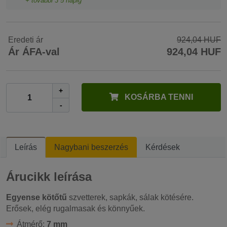
+ további
3
5 napig
Eredeti ár
924,04 HUF
Ár ÁFA-val
924,04 HUF
+
KOSÁRBA TENNI
-
Leírás
Nagybani beszerzés
Kérdések
Árucikk leírása
Egyense kötőtű
szvetterek, sapkák, sálak kötésére.
Erősek, elég rugalmasak és könnyűek.
Átmérő:
7 mm