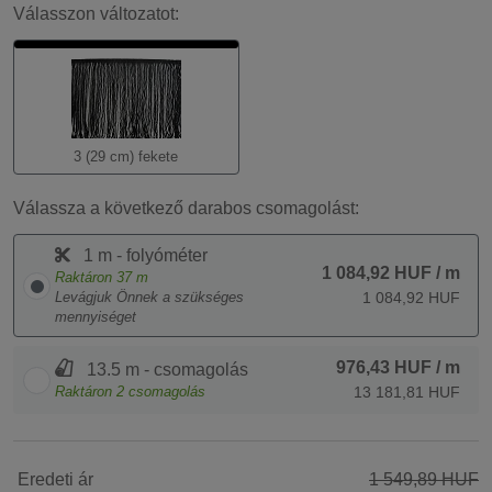
Válasszon változatot:
3 (29 cm) fekete
Válassza a következő darabos csomagolást:
1 m - folyóméter
1 084,92 HUF
/ m
Raktáron
37
m
Levágjuk Önnek a szükséges
1 084,92 HUF
mennyiséget
976,43 HUF
/ m
13.5 m - csomagolás
Raktáron
2
csomagolás
13 181,81 HUF
Eredeti ár
1 549,89 HUF