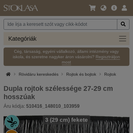
Nyelv
Fő
Beje
/
ajánlat
Pénznem
Kateg
Kategóriák
Cég, társaság, egyéni vállalkozó, állami intézmény vagy
iskola, és szeretne nagyker áron vásárolni?
Regisztráljon
most
Rövidáru kereskedés
Rojtok és bojtok
Rojtok
Dupla rojtok szélessége 27-29 cm
hosszúak
Áru kódja:
510416_148010_103959
3 (29 cm) fekete