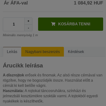
Ár ÁFA-val
1 084,92 HUF
+
KOSÁRBA TENNI
-
Minimális mennyiség 1 m
Leírás
Nagybani beszerzés
Kérdések
Árucikk leírása
A díszrojtok
erősek és finomak. Az alsó része cérnával van
rögzítve, hogy ne bogozódjék össze. Használat előtt a
cérnát ki kell belőle vágni.
Használata:
A rojtokat táncosruhákra, színházi és
jelmezbáli kosztümökre szokták varrni. A tojtokból egyedi
nyakékek is készíthetők.