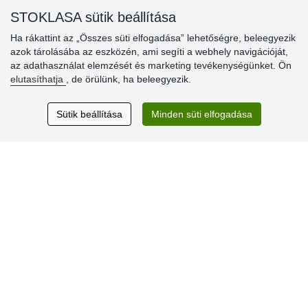
» Súgó
STOKLASA sütik beállítása
Ha rákattint az „Összes süti elfogadása” lehetőségre, beleegyezik
azok tárolásába az eszközén, ami segíti a webhely navigációját,
Vásárlók
az adathasználat elemzését és marketing tevékenységünket. Ön
értékelése
elutasíthatja
, de örülünk, ha beleegyezik.
Excellent service
Sütik beállítása
Minden süti elfogadása
Thank you.
Aktuális 159 recenzió
* Nem ellenőrizzük a recenziókat