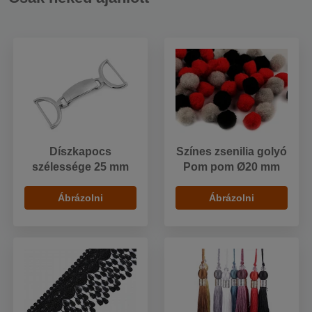
Díszkapocs
Színes zsenilia golyó
szélessége 25 mm
Pom pom Ø20 mm
Ábrázolni
Ábrázolni