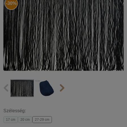
-30%
Szélesség:
17 cm
20 cm
27-29 cm