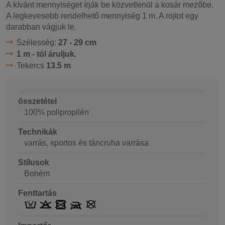
A kívánt mennyiséget írják be közvetlenül a kosár mezőbe.
A legkevesebb rendelhető mennyiség 1 m. A rojtot egy
darabban vágjuk le.
Szélesség:
27 - 29 cm
1 m - tól áruljuk.
Tekercs
13.5 m
összetétel
100% polipropilén
Technikák
varrás, sportos és táncruha varrása
Stílusok
Bohém
Fenttartás