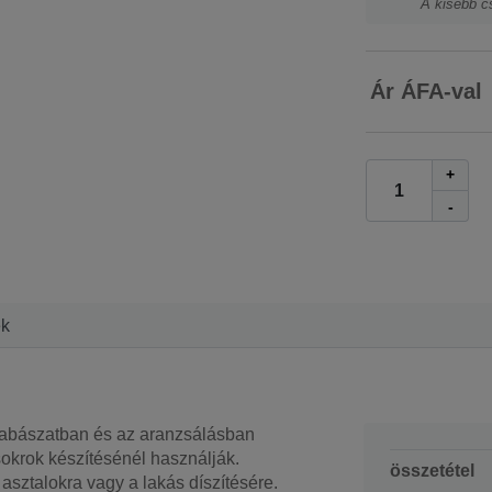
A kisebb c
Ár ÁFA-val
+
-
ek
 szabászatban és az aranzsálásban
csokrok készítésénél használják.
összetétel
sztalokra vagy a lakás díszítésére.