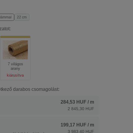
llámmal
22 cm
zatot:
7 világos
arany
kiárusítva
etkező darabos csomagolást:
284,53 HUF
/ m
2 845,30 HUF
199,17 HUF
/ m
3 983,40 HUF