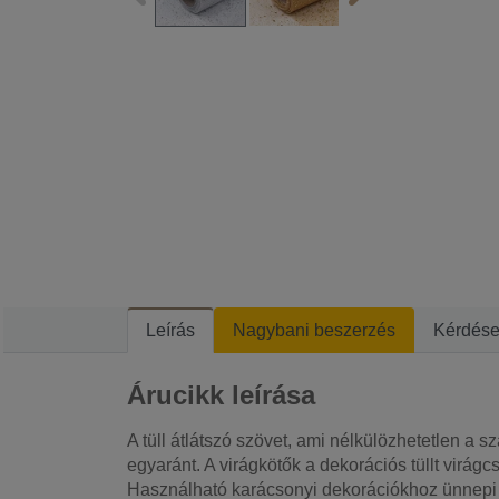
Leírás
Nagybani beszerzés
Kérdés
Árucikk leírása
A tüll átlátszó szövet, ami nélkülözhetetlen a
egyaránt. A virágkötők a dekorációs tüllt virág
Használható karácsonyi dekorációkhoz ünnepi a