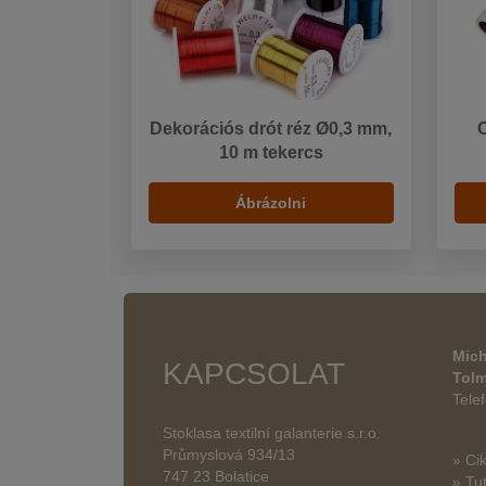
Dekorációs drót réz Ø0,3 mm,
10 m tekercs
Ábrázolni
Mich
KAPCSOLAT
Tol
Tele
Stoklasa textilní galanterie s.r.o.
Průmyslová 934/13
» Ci
747 23 Bolatice
» Tut