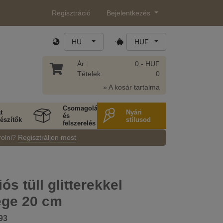
Regisztráció
Bejelentkezés
HU
HUF
Ár:
0,- HUF
Tételek:
0
» A kosár tartalma
Csomagolás
t
Nyári
és
észítők
stílusod
felszerelés
rolni?
Regisztráljon most
ós tüll glitterekkel
ége 20 cm
93