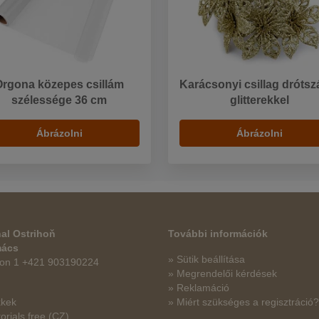
Orgona közepes csillám
Karácsonyi csillag drótsz
szélessége 36 cm
glitterekkel
Ábrázolni
Ábrázolni
al Ostrihoň
További információk
mács
» Sütik beállítása
fon 1 +421 903190224
» Megrendelői kérdések
» Reklamáció
kkek
» Miért szükséges a regisztráció?
orials free
(CZ)