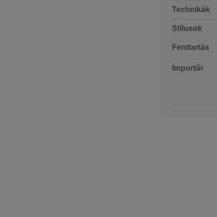
Technikák
Stílusok
Fenttartás
Importőr