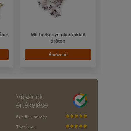
álon
Mű berkenye glitterekkel
dróton
Ábrázolni
Vásárlók
értékelése
Excellent service
Thank you.