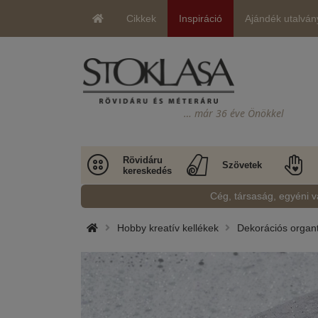
Cikkek
Inspiráció
Ajándék utalván
… már 36 éve Önökkel
Rövidáru
Szövetek
kereskedés
Cég, társaság, egyéni v
Hobby kreatív kellékek
Dekorációs organtin