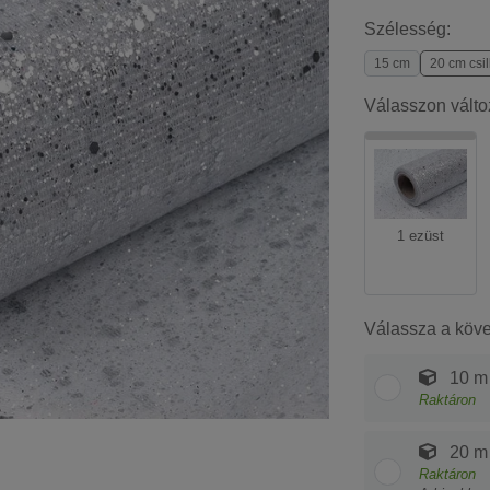
Szélesség:
15 cm
20 cm csi
Válasszon válto
1 ezüst
Válassza a köv
10 m
Raktáron
20 m
Raktáron