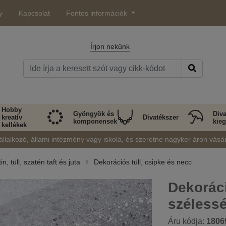
y
Kapcsolat
Fontos információk
Írjon nekünk
Hobby
Gyöngyök és
Diva
kreatív
Divatékszer
komponensek
kieg
kellékek
állalkozó, állami intézmény vagy iskola, és szeretne nagyker áron vásá
, tüll, szatén taft és juta
Dekorációs tüll, csipke és necc
Dekoráci
széless
Áru kódja:
1806