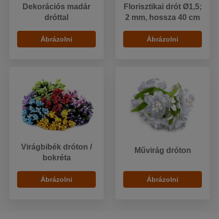
Dekorációs madár
Florisztikai drót Ø1,5;
dróttal
2 mm, hossza 40 cm
Ábrázolni
Ábrázolni
Virágbibék dróton /
Művirág dróton
bokréta
Ábrázolni
Ábrázolni