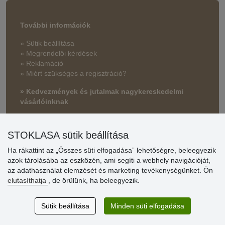
További információk
» Sütik beállítása
» Megrendelői kérdések
» Reklamáció
» Miért szükséges a regisztráció?
» Kedvezmények és jutalmak nagykereskedelmi
vásárlóinknak
» Súgó
STOKLASA sütik beállítása
Ha rákattint az „Összes süti elfogadása” lehetőségre, beleegyezik
Vásárlók
azok tárolásába az eszközén, ami segíti a webhely navigációját,
értékelése
az adathasználat elemzését és marketing tevékenységünket. Ön
elutasíthatja
, de örülünk, ha beleegyezik.
Excellent service
Thank you.
Sütik beállítása
Minden süti elfogadása