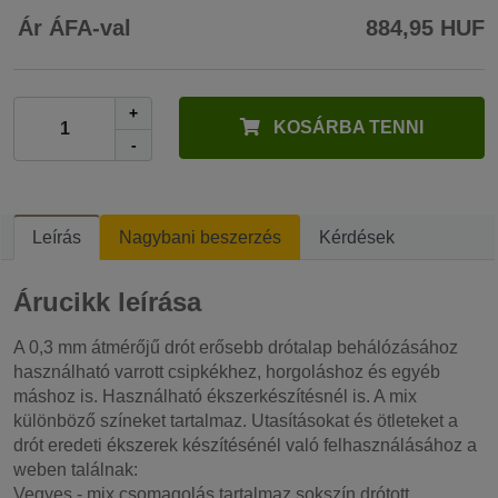
Ár ÁFA-val
884,95 HUF
+
KOSÁRBA TENNI
-
Leírás
Nagybani beszerzés
Kérdések
Árucikk leírása
A 0,3 mm átmérőjű drót erősebb drótalap behálózásához
használható varrott csipkékhez, horgoláshoz és egyéb
máshoz is. Használható ékszerkészítésnél is. A mix
különböző színeket tartalmaz. Utasításokat és ötleteket a
drót eredeti ékszerek készítésénél való felhasználásához a
weben találnak:
Vegyes - mix csomagolás tartalmaz sokszín drótott.