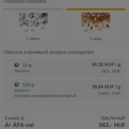
Válasszon változatot:
1 nikkel
2 arany
Válassza a következő darabos csomagolást:
56,30 HUF
/ g
10 g
Raktáron
563,- HUF
100 g
36,64 HUF
/ g
Raktáron
3 664,- HUF
A kisebb csomagolásból készítjük el
Eredeti ár
703,70 HUF
Ár ÁFA-val
563,- HUF