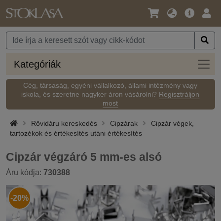
Nyelv
Fő
Beje
/
ajánlat
Pénznem
Kateg
Kategóriák
Cég, társaság, egyéni vállalkozó, állami intézmény vagy
iskola, és szeretne nagyker áron vásárolni?
Regisztráljon
most
Rövidáru kereskedés
Cipzárak
Cipzár végek,
tartozékok és értékesítés utáni értékesítés
Cipzár végzáró 5 mm-es alsó
Áru kódja:
730388
-20%