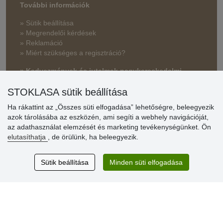
További információk
» Sütik beállítása
» Megrendelői kérdések
» Reklamáció
» Miért szükséges a regisztráció?
» Kedvezmények és jutalmak nagykereskedelmi
vásárlóinknak
STOKLASA sütik beállítása
» Súgó
Ha rákattint az „Összes süti elfogadása” lehetőségre, beleegyezik
azok tárolásába az eszközén, ami segíti a webhely navigációját,
az adathasználat elemzését és marketing tevékenységünket. Ön
Vásárlók
elutasíthatja
, de örülünk, ha beleegyezik.
értékelése
Sütik beállítása
Minden süti elfogadása
Excellent service
Thank you.
Aktuális 159 recenzió
* Nem ellenőrizzük a recenziókat