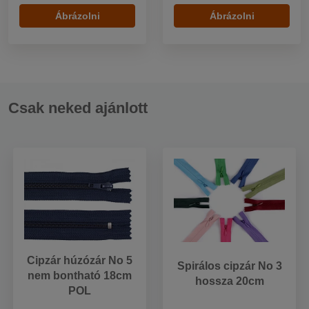
Ábrázolni
Ábrázolni
Csak neked ajánlott
Cipzár húzózár No 5
Spirálos cipzár No 3
nem bontható 18cm
hossza 20cm
POL