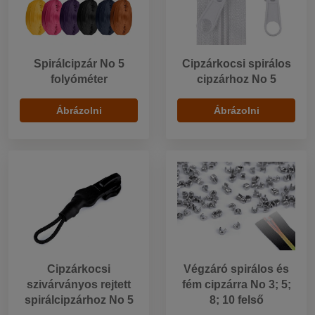
Spirálcipzár No 5
Cipzárkocsi spirálos
folyóméter
cipzárhoz No 5
Ábrázolni
Ábrázolni
Cipzárkocsi
Végzáró spirálos és
szivárványos rejtett
fém cipzárra No 3; 5;
spirálcipzárhoz No 5
8; 10 felső