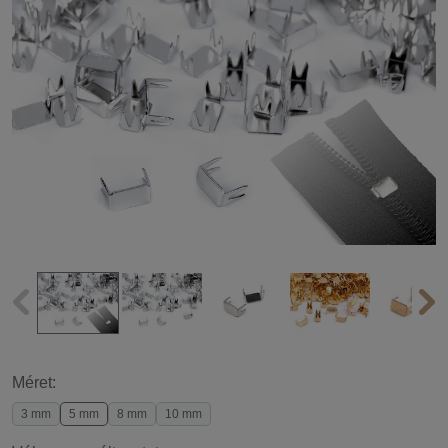
Méret:
3 mm
5 mm
8 mm
10 mm