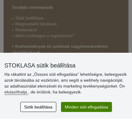
További információk
» Sütik beállítása
» Megrendelői kérdések
» Reklamáció
» Miért szükséges a regisztráció?
» Kedvezmények és jutalmak nagykereskedelmi
vásárlóinknak
» Súgó
STOKLASA sütik beállítása
Ha rákattint az „Összes süti elfogadása” lehetőségre, beleegyezik
azok tárolásába az eszközén, ami segíti a webhely navigációját,
Vásárlók
az adathasználat elemzését és marketing tevékenységünket. Ön
értékelése
elutasíthatja
, de örülünk, ha beleegyezik.
Excellent service
Sütik beállítása
Minden süti elfogadása
Thank you.
Aktuális 159 recenzió