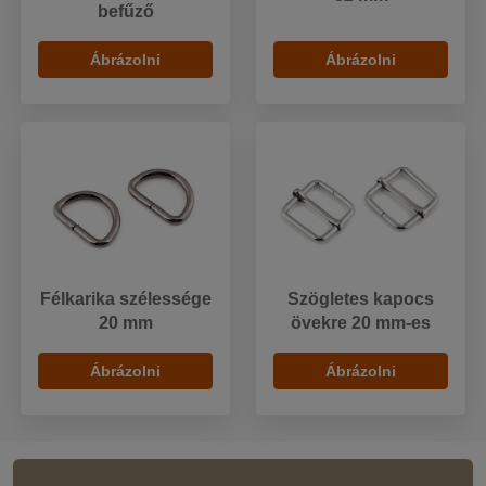
befűző
Ábrázolni
Ábrázolni
Félkarika szélessége
Szögletes kapocs
20 mm
övekre 20 mm-es
Ábrázolni
Ábrázolni