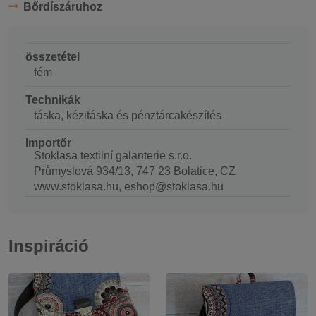
Bőrdíszáruhoz
összetétel
fém
Technikák
táska, kézitáska és pénztárcakészítés
Importőr
Stoklasa textilní galanterie s.r.o.
Průmyslová 934/13, 747 23 Bolatice, CZ
www.stoklasa.hu, eshop@stoklasa.hu
Inspiráció