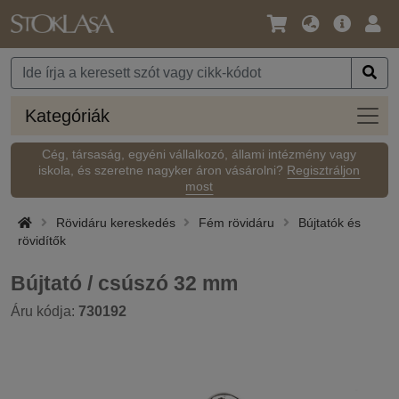
Nyelv
Fő
Beje
/
ajánlat
Pénznem
Kateg
Kategóriák
Cég, társaság, egyéni vállalkozó, állami intézmény vagy
iskola, és szeretne nagyker áron vásárolni?
Regisztráljon
most
Rövidáru kereskedés
Fém rövidáru
Bújtatók és
rövidítők
Bújtató / csúszó 32 mm
Áru kódja:
730192