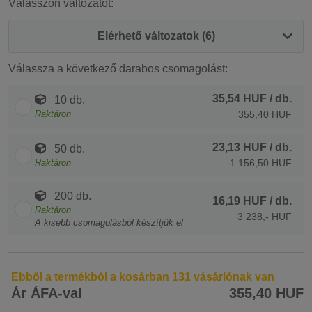
Válasszon változatot:
Elérhető változatok (6)
Válassza a következő darabos csomagolást:
35,54 HUF
/ db.
10 db.
Raktáron
355,40 HUF
23,13 HUF
/ db.
50 db.
Raktáron
1 156,50 HUF
200 db.
16,19 HUF
/ db.
Raktáron
3 238,- HUF
A kisebb csomagolásból készítjük el
Ebből a termékból a kosárban 131 vásárlónak van
Ár ÁFA-val
355,40 HUF