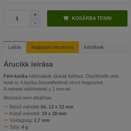
+
KOSÁRBA TENNI
-
Leírás
Nagybani beszerzés
Kérdések
Árucikk leírása
Fém karika
hátizsákok, táskák füléhez. Díszíthetők vele
övek is. A karika összetételénél nincs hegesztve.
A méretei eltérhetnek ± 1 mm-rel.
Mosásra nem alkalmas.
Belső méretek
kb. 13 x 32 mm
Külső méretek:
19 x 38 mm
Vastagság:
2,7 mm
Súly:
4 g