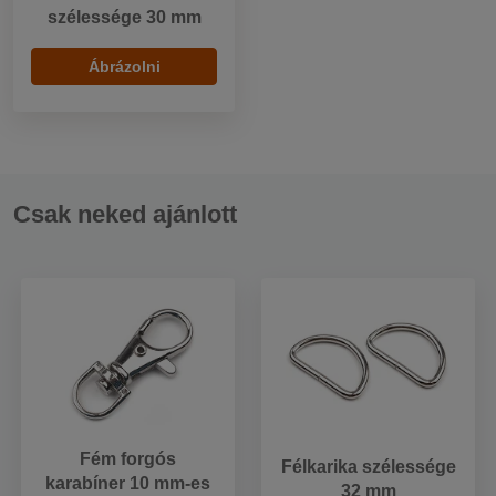
szélessége 30 mm
Ábrázolni
Csak neked ajánlott
Fém forgós
Félkarika szélessége
karabíner 10 mm-es
32 mm