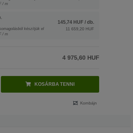
F / m
.
145,74 HUF
/ db.
somagolásból készítjük el
11 659,20 HUF
F / m
4 975,60 HUF
KOSÁRBA TENNI
Kombájn