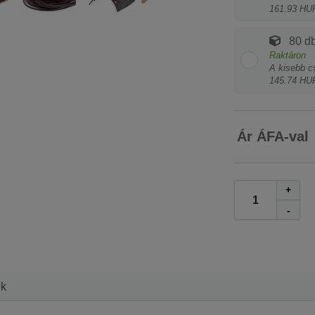
161.93 HU
80 db
Raktáron
A kisebb c
145.74 HU
Ár ÁFA-val
+
-
ek