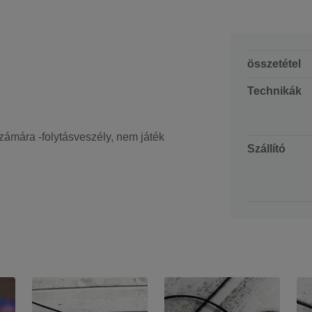
összetétel
Technikák
zámára -folytásveszély, nem játék
Szállító