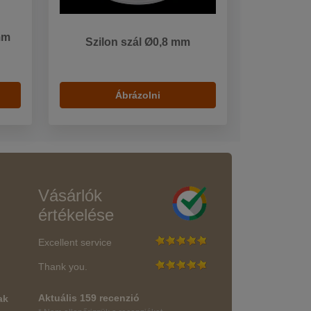
mm
Szilon szál Ø0,8 mm
Ábrázolni
Vásárlók
értékelése
Excellent service
Thank you.
Aktuális 159 recenzió
ak