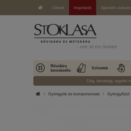
Cikkek
Inspiráció
Ajándék utalván
… már 36 éve Önökkel
Rövidáru
Szövetek
kereskedés
Cég, társaság, egyéni v
Gyöngyök és komponensek
Gyöngyfűző 