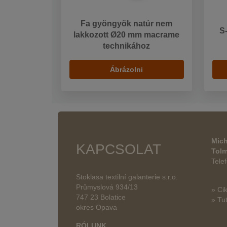
Fa gyöngyök natúr nem
S
lakkozott Ø20 mm macrame
technikához
Ábrázolni
Mich
KAPCSOLAT
Tol
Tele
Stoklasa textilní galanterie s.r.o.
Průmyslová 934/13
» Ci
747 23 Bolatice
» Tut
okres Opava
RÓLUNK