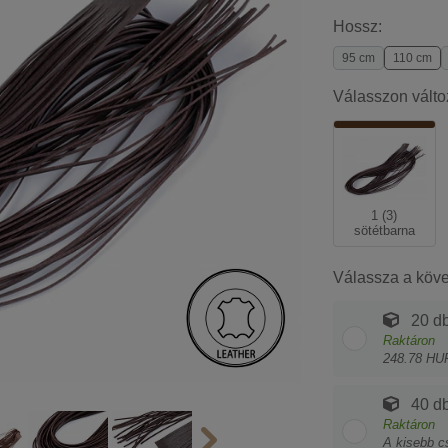
Hossz:
95 cm
110 cm
Válasszon válto
1 (3)
sötétbarna
Válassza a köv
20 db
Raktáron
248.78 HU
40 db
Raktáron
A kisebb c