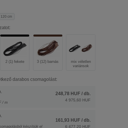
120 cm
zatot:
2 (1) fekete
3 (12) barnás
mix véletlen
variánsok
etkező darabos csomagolást:
.
248,78 HUF
/ db.
4 975,60 HUF
F / m
.
161,93 HUF
/ db.
somagolásból készítjük el
6 477,20 HUF