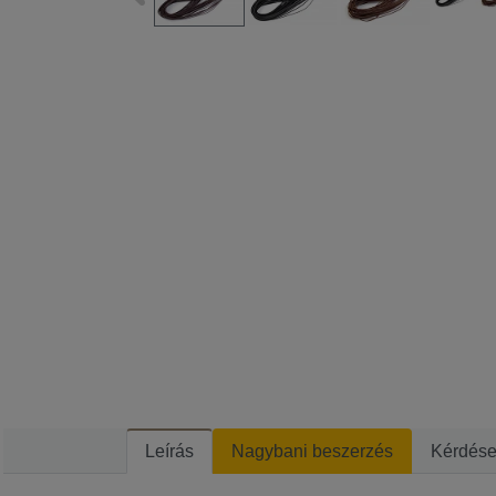
Leírás
Nagybani beszerzés
Kérdés