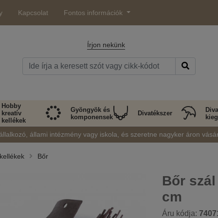
y
Kapcsolat
Fontos információk
Írjon nekünk
Hobby
Gyöngyök és
Diva
kreatív
Divatékszer
komponensek
kieg
kellékek
állalkozó, állami intézmény vagy iskola, és szeretne nagyker áron vásá
kellékek
Bőr
Bőr szál
cm
Áru kódja:
7407