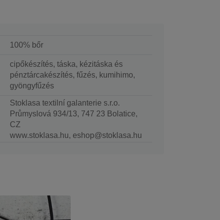
100% bőr
cipőkészítés, táska, kézitáska és
pénztárcakészítés, fűzés, kumihimo,
gyöngyfűzés
Stoklasa textilní galanterie s.r.o.
Průmyslová 934/13, 747 23 Bolatice,
CZ
www.stoklasa.hu, eshop@stoklasa.hu