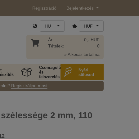
Regisztráció
Bejelentkezés
HU
HUF
Ár:
0,- HUF
Tételek:
0
» A kosár tartalma
Csomagolás
t
Nyári
és
észítők
stílusod
felszerelés
rolni?
Regisztráljon most
 szélessége 2 mm, 110
12