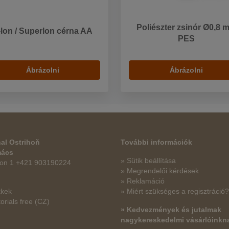
Poliészter zsinór Ø0,8 
-lon / Superlon cérna AA
PES
Ábrázolni
Ábrázolni
al Ostrihoň
További információk
mács
» Sütik beállítása
fon 1 +421 903190224
» Megrendelői kérdések
» Reklamáció
kkek
» Miért szükséges a regisztráció?
orials free
(CZ)
» Kedvezmények és jutalmak
nagykereskedelmi vásárlóinkn