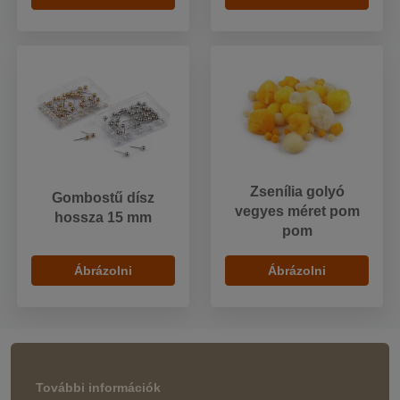
Zsenília golyó
Gombostű dísz
vegyes méret pom
hossza 15 mm
pom
Ábrázolni
Ábrázolni
További információk