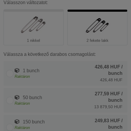
Válasszon változatot:
1 nikkel
2 fekete lakk
Válassza a következő darabos csomagolást:
426,48 HUF
/
1 bunch
bunch
Raktáron
426,48 HUF
277,59 HUF
/
50 bunch
bunch
Raktáron
13 879,50 HUF
249,83 HUF
/
150 bunch
bunch
Raktáron