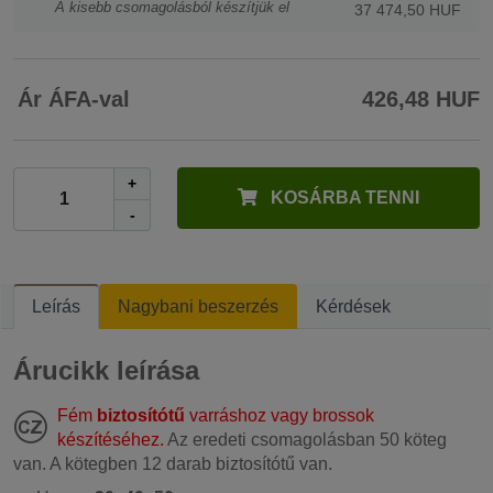
A kisebb csomagolásból készítjük el
37 474,50 HUF
Ár ÁFA-val
426,48 HUF
+
KOSÁRBA TENNI
-
Leírás
Nagybani beszerzés
Kérdések
Árucikk leírása
Fém
biztosítótű
varráshoz vagy brossok
készítéséhez.
Az eredeti csomagolásban 50 köteg
van. A kötegben 12 darab biztosítótű van.