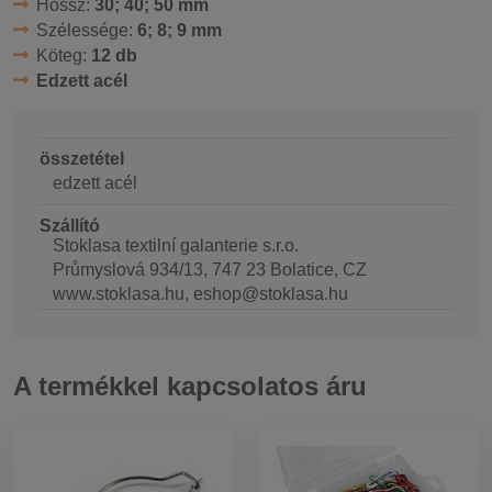
Hossz:
30; 40; 50 mm
Szélessége:
6; 8; 9 mm
Köteg:
12 db
Edzett acél
összetétel
edzett acél
Szállító
Stoklasa textilní galanterie s.r.o.
Průmyslová 934/13, 747 23 Bolatice, CZ
www.stoklasa.hu, eshop@stoklasa.hu
A termékkel kapcsolatos áru