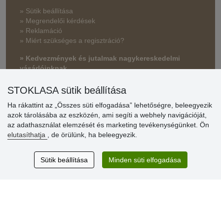
» Sütik beállítása
» Megrendelői kérdések
» Reklamáció
» Miért szükséges a regisztráció?
» Kedvezmények és jutalmak nagykereskedelmi
vásárlóinknak
» Súgó
STOKLASA sütik beállítása
Ha rákattint az „Összes süti elfogadása” lehetőségre, beleegyezik
azok tárolásába az eszközén, ami segíti a webhely navigációját,
Vásárlók
az adathasználat elemzését és marketing tevékenységünket. Ön
értékelése
elutasíthatja
, de örülünk, ha beleegyezik.
Excellent service
Sütik beállítása
Minden süti elfogadása
Thank you.
Aktuális 159 recenzió
* Nem ellenőrizzük a recenziókat