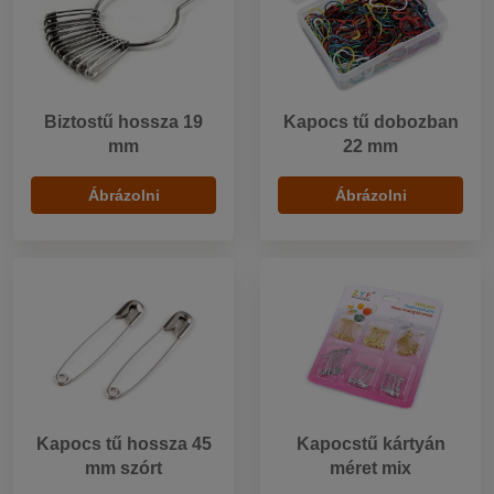
Biztostű hossza 19
Kapocs tű dobozban
mm
22 mm
Ábrázolni
Ábrázolni
Kapocs tű hossza 45
Kapocstű kártyán
mm szórt
méret mix