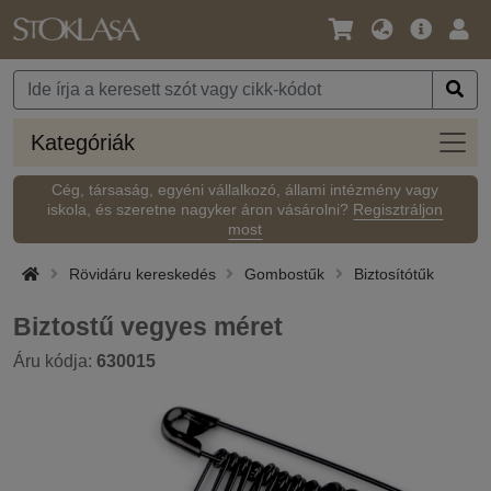
Nyelv
Fő
Beje
/
ajánlat
Pénznem
Kateg
Kategóriák
Cég, társaság, egyéni vállalkozó, állami intézmény vagy
iskola, és szeretne nagyker áron vásárolni?
Regisztráljon
most
Rövidáru kereskedés
Gombostűk
Biztosítótűk
Biztostű vegyes méret
Áru kódja:
630015