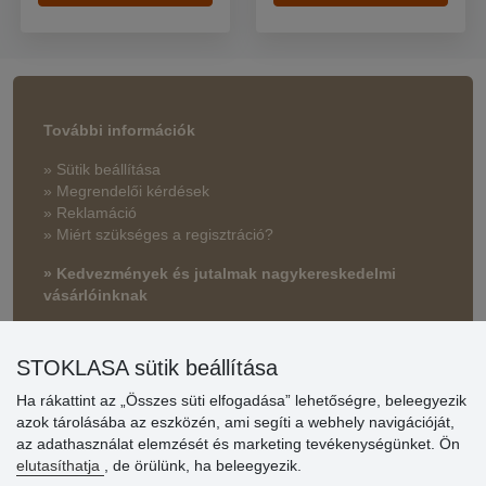
További információk
» Sütik beállítása
» Megrendelői kérdések
» Reklamáció
» Miért szükséges a regisztráció?
» Kedvezmények és jutalmak nagykereskedelmi
vásárlóinknak
» Súgó
STOKLASA sütik beállítása
Ha rákattint az „Összes süti elfogadása” lehetőségre, beleegyezik
Vásárlók
azok tárolásába az eszközén, ami segíti a webhely navigációját,
értékelése
az adathasználat elemzését és marketing tevékenységünket. Ön
elutasíthatja
, de örülünk, ha beleegyezik.
Excellent service