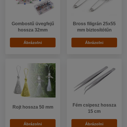
Gombostű üvegfejű
Bross filigrán 25x55
hossza 32mm
mm biztosítótűn
Ábrázolni
Ábrázolni
Fém csipesz hossza
Rojt hossza 50 mm
15 cm
Ábrázolni
Ábrázolni