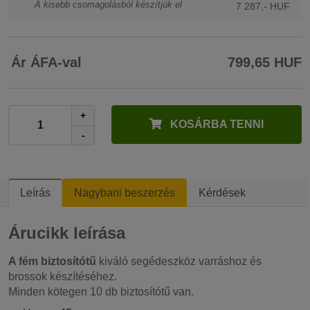
A kisebb csomagolásból készítjük el
7 287,- HUF
Ár ÁFA-val
799,65 HUF
+
KOSÁRBA TENNI
-
Leírás
Nagybani beszerzés
Kérdések
Árucikk leírása
A fém biztosítótű
kiváló segédeszköz varráshoz és
brossok készítéséhez.
Minden kötegen 10 db biztosítótű van.