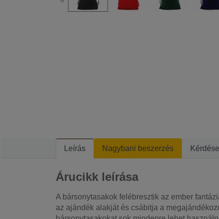
Leírás
Nagybani beszerzés
Kérdés
Árucikk leírása
A bársonytasakok felébresztik az ember fantázi
az ajándék alakját és csábitja a megajándékozo
bársonytasakokat sok mindenre lehet használni