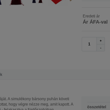
Eredeti ár
Ár ÁFA-val
+
-
ek
áját. A simulékony bársony puhán követi
ttat, hogy végre nézze meg, amit kapott. A
összetétel
 - felakasztva a fürdőszobában