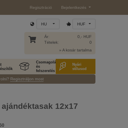
Regisztráció
Bejelentkezés
HU
HUF
Ár:
0,- HUF
Tételek:
0
» A kosár tartalma
Csomagolás
t
Nyári
és
észítők
stílusod
felszerelés
rolni?
Regisztráljon most
 ajándéktasak 12x17
60