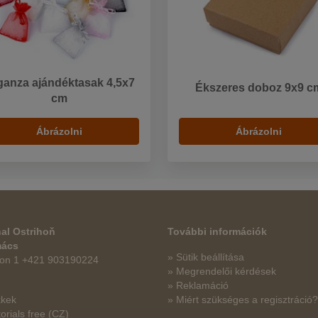
ganza ajándéktasak 4,5x7
Ékszeres doboz 9x9 c
cm
Ábrázolni
Ábrázolni
al Ostrihoň
További információk
mács
» Sütik beállítása
fon 1 +421 903190224
» Megrendelői kérdések
» Reklamáció
kkek
» Miért szükséges a regisztráció?
orials free
(CZ)