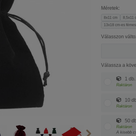
Méretek:
8x11 cm
8,5x11 
13x18 cm-es fémes
Válasszon válto
Válassza a köv
1 db.
Raktáron
10 db
Raktáron
50 db
Raktáron
A kisebb c