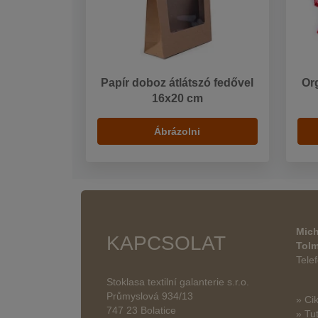
Papír doboz átlátszó fedővel
Or
16x20 cm
Ábrázolni
Mich
KAPCSOLAT
Tol
Tele
Stoklasa textilní galanterie s.r.o.
Průmyslová 934/13
» Ci
747 23 Bolatice
» Tut