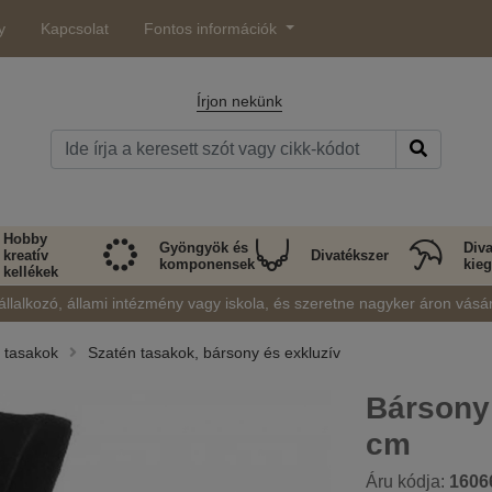
y
Kapcsolat
Fontos információk
Írjon nekünk
Hobby
Gyöngyök és
Diva
kreatív
Divatékszer
komponensek
kieg
kellékek
állalkozó, állami intézmény vagy iskola, és szeretne nagyker áron vásá
 tasakok
Szatén tasakok, bársony és exkluzív
Bársony
cm
Áru kódja:
1606