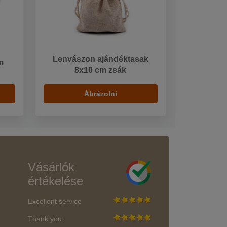
Lenvászon ajándéktasak
m
8x10 cm zsák
Ábrázolni
Vásárlók
értékelése
Excellent service
Thank you.