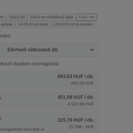
cm
10x13 cm
10x13 cm metálfényű ágak
12x17 cm
 gallyak
14x16 cm-es tasak
14,5x19,5 cm fa macska
zatot:
Elérhető változatok (6)
etkező darabos csomagolást:
693,03 HUF
/ db.
693,03 HUF
451,09 HUF
/ db.
.
4 510,90 HUF
.
315,76 HUF
/ db.
15 788,- HUF
somagolásból készítjük el