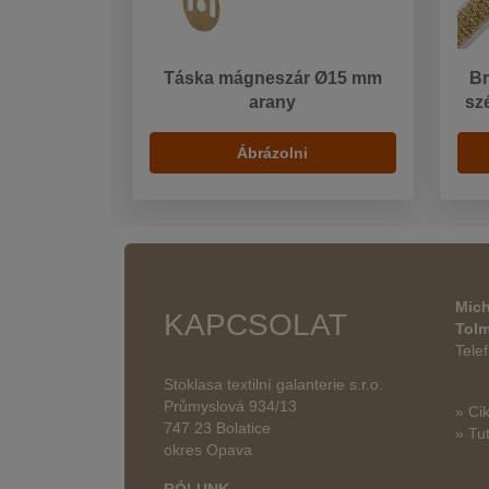
Táska mágneszár Ø15 mm
Br
arany
sz
Ábrázolni
Mich
KAPCSOLAT
Tol
Tele
Stoklasa textilní galanterie s.r.o.
Průmyslová 934/13
» Ci
747 23 Bolatice
» Tut
okres Opava