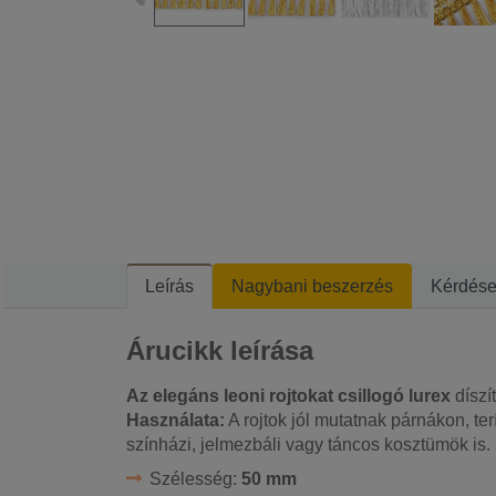
Leírás
Nagybani beszerzés
Kérdés
Árucikk leírása
Az elegáns leoni rojtokat
csillogó lurex
díszít
Használata:
A rojtok jól mutatnak párnákon, te
színházi, jelmezbáli vagy táncos kosztümök is.
Szélesség:
50 mm