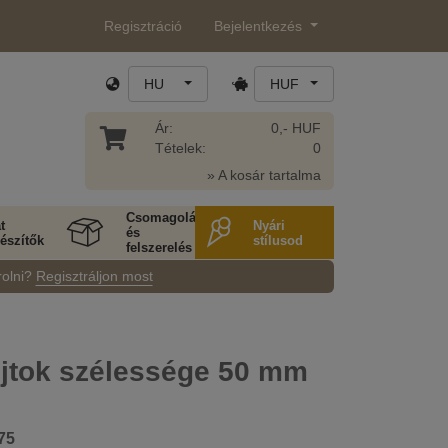
Regisztráció
Bejelentkezés
HU
HUF
Ár:
0,- HUF
Tételek:
0
» A kosár tartalma
Csomagolás
t
Nyári
és
észítők
stílusod
felszerelés
rolni?
Regisztráljon most
ojtok szélessége 50 mm
75