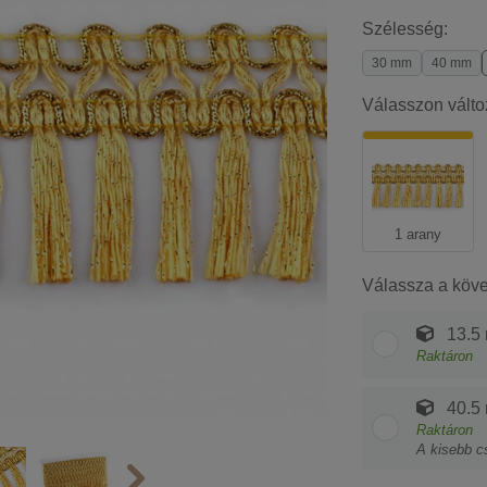
Szélesség:
30 mm
40 mm
Válasszon válto
1 arany
Válassza a köv
13.5
Raktáron
40.5
Raktáron
A kisebb c