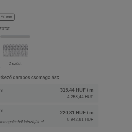
50 mm
zatot:
2 ezüst
etkező darabos csomagolást:
315,44 HUF
/ m
 m
4 258,44 HUF
 m
220,81 HUF
/ m
8 942,81 HUF
somagolásból készítjük el