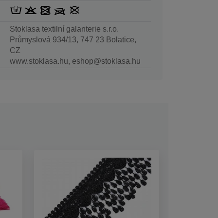
Stoklasa textilní galanterie s.r.o.
Průmyslová 934/13, 747 23 Bolatice,
CZ
www.stoklasa.hu, eshop@stoklasa.hu