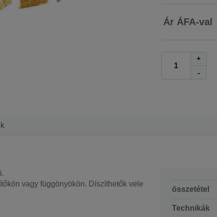
Ár ÁFA-val
+
-
ek
i.
rítőkön vagy függönyökön. Díszíthetők vele
összetétel
Technikák