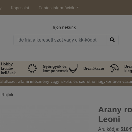
y
Kapcsolat
Fontos információk
Írjon nekünk
Hobby
Gyöngyök és
Diva
kreatív
Divatékszer
komponensek
kieg
kellékek
állalkozó, állami intézmény vagy iskola, és szeretne nagyker áron vásá
Rojtok
Arany r
Leoni
Áru kódja:
5104