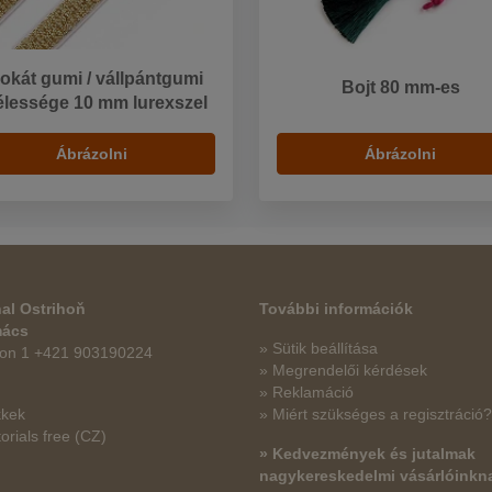
okát gumi / vállpántgumi
Bojt 80 mm-es
élessége 10 mm lurexszel
Ábrázolni
Ábrázolni
al Ostrihoň
További információk
mács
» Sütik beállítása
fon 1 +421 903190224
» Megrendelői kérdések
» Reklamáció
kkek
» Miért szükséges a regisztráció?
orials free
(CZ)
» Kedvezmények és jutalmak
nagykereskedelmi vásárlóinkn