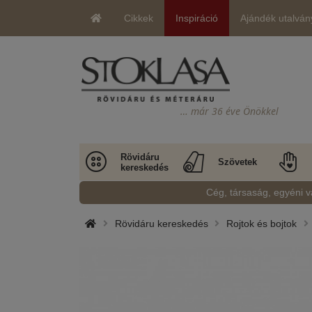
Cikkek
Inspiráció
Ajándék utalván
… már 36 éve Önökkel
Rövidáru
Szövetek
kereskedés
Cég, társaság, egyéni v
Rövidáru kereskedés
Rojtok és bojtok