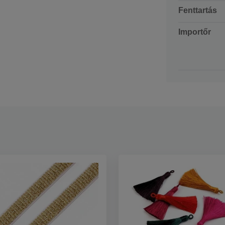
Fenttartás
Importőr