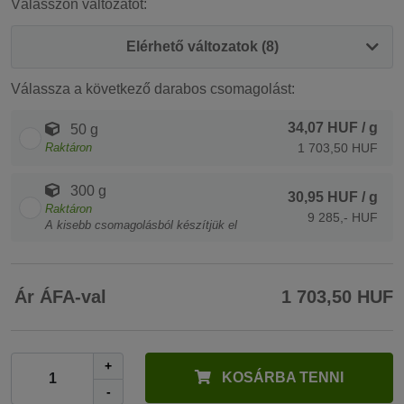
Válasszon változatot:
Elérhető változatok (8)
Válassza a következő darabos csomagolást:
34,07 HUF
/ g
50 g
Raktáron
1 703,50 HUF
300 g
30,95 HUF
/ g
Raktáron
9 285,- HUF
A kisebb csomagolásból készítjük el
Ár ÁFA-val
1 703,50 HUF
+
KOSÁRBA TENNI
-