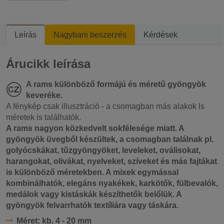
Leírás
Nagybani beszerzés
Kérdések
Árucikk leírása
A rams különböző formájú és méretű gyöngyök
keveréke.
A fénykép csak illusztráció - a csomagban más alakok ls
méretek is találhatók.
A rams nagyon közkedvelt sokfélesége miatt. A
gyöngyök üvegből készültek, a csomagban találnak pl.
golyócskákat, tűzgyöngyöket, leveleket, oválisokat,
harangokat, olivákat, nyelveket, szíveket és más fajtákat
is különböző méretekben. A mixek egymással
kombinálhatók, elegáns nyakékek, karkötők, fülbevalók,
medálok vagy kistáskák készíthetők belőlük. A
gyöngyök felvarrhatók textíliára vagy táskára.
Méret:
kb. 4 - 20 mm