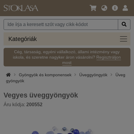
Nyelv
Fő
Beje
/
ajánlat
Pénznem
Kateg
Kategóriák
Cég, társaság, egyéni vállalkozó, állami intézmény vagy
iskola, és szeretne nagyker áron vásárolni?
Regisztráljon
most
Gyöngyök és komponensek
Üveggyöngyök
Üveg
gyöngyök
Vegyes üveggyöngyök
Áru kódja:
200552