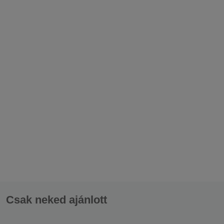
Írj egy kérdést
Írja be az e-mail címét. :
Ide írja a termékkel kapcsolatos megjegyzést :
Csak neked ajánlott