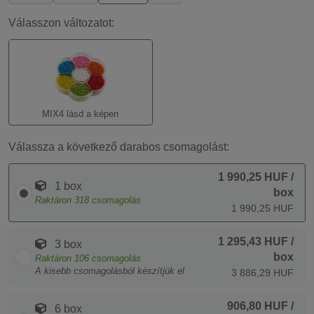
Válasszon változatot:
MIX4 lásd a képen
Válassza a következő darabos csomagolást:
1 990,25 HUF
/
1 box
box
Raktáron
318
csomagolás
1 990,25 HUF
1 295,43 HUF
/
3 box
box
Raktáron
106
csomagolás
A kisebb csomagolásból készítjük el
3 886,29 HUF
906,80 HUF
/
6 box