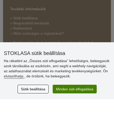
További információk
» Sütik beállítása
» Megrendelői kérdések
» Reklamáció
» Miért szükséges a regisztráció?
» Kedvezmények és jutalmak nagykereskedelmi
vásárlóinknak
STOKLASA sütik beállítása
» Súgó
Ha rákattint az „Összes süti elfogadása” lehetőségre, beleegyezik
azok tárolásába az eszközén, ami segíti a webhely navigációját,
az adathasználat elemzését és marketing tevékenységünket. Ön
Vásárlók
elutasíthatja
, de örülünk, ha beleegyezik.
értékelése
Sütik beállítása
Minden süti elfogadása
Excellent service
Thank you.
Aktuális 159 recenzió