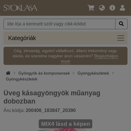
Nyelv
Fő
Beje
/
ajánlat
Pénznem
Kateg
Kategóriák
Cég, társaság, egyéni vállalkozó, állami intézmény vagy
iskola, és szeretne nagyker áron vásárolni?
Regisztráljon
most
Gyöngyök és komponensek
Gyöngykészletek
Gyöngykészletek
Üveg kásagyöngyök műanyag
dobozban
Áru kódja:
200406_183847_20390
MIX4 lásd a képen