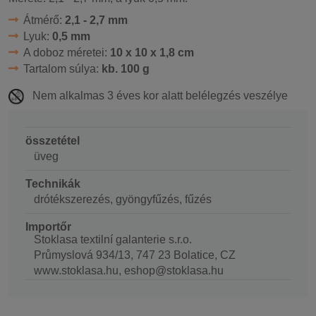
Átmérő:
2,1 - 2,7 mm
Lyuk:
0,5 mm
A doboz méretei:
10 x 10 x 1,8 cm
Tartalom súlya:
kb. 100 g
Nem alkalmas 3 éves kor alatt belélegzés veszélye
összetétel
üveg
Technikák
drótékszerezés, gyöngyfűzés, fűzés
Importőr
Stoklasa textilní galanterie s.r.o.
Průmyslová 934/13, 747 23 Bolatice, CZ
www.stoklasa.hu, eshop@stoklasa.hu