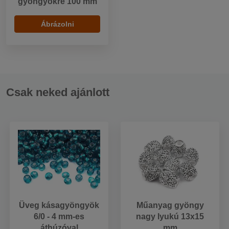
gyöngyökre 100 mm
Ábrázolni
Csak neked ajánlott
Üveg kásagyöngyök
Műanyag gyöngy
6/0 - 4 mm-es
nagy lyukú 13x15
áthúzóval
mm