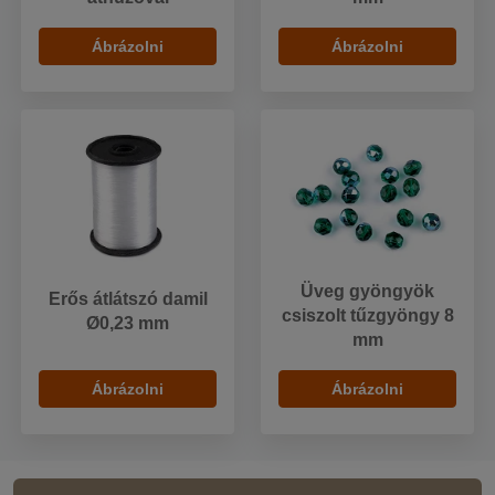
Ábrázolni
Ábrázolni
Üveg gyöngyök
Erős átlátszó damil
csiszolt tűzgyöngy 8
Ø0,23 mm
mm
Ábrázolni
Ábrázolni