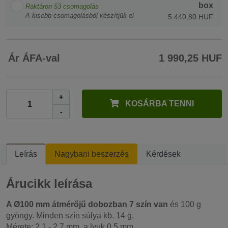
box
Raktáron
53
csomagolás
A kisebb csomagolásból készítjük el
5 440,80 HUF
Ár ÁFA-val
1 990,25 HUF
+
KOSÁRBA TENNI
-
Leírás
Nagybani beszerzés
Kérdések
Árucikk leírása
A Ø100 mm átmérőjű dobozban 7 szín van
és 100 g
gyöngy. Minden szín súlya kb. 14 g.
Mérete: 2,1 - 2,7 mm, a lyuk 0,5 mm.