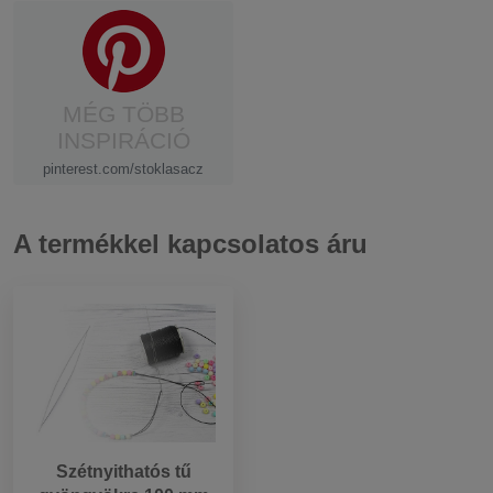
MÉG TÖBB
INSPIRÁCIÓ
pinterest.com/stoklasacz
A termékkel kapcsolatos áru
Szétnyithatós tű