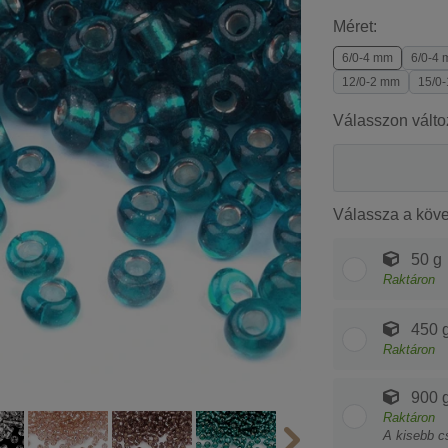
Méret:
6/0-4 mm
6/0-4 
12/0-2 mm
15/0
Válasszon válto
Válassza a köv
50 g
Raktáron
450 
Raktáron
900 
Raktáron
A kisebb c