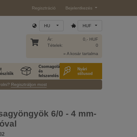
Regisztráció
Bejelentkezés
HU
HUF
Ár:
0,- HUF
Tételek:
0
» A kosár tartalma
Csomagolás
t
Nyári
és
észítők
stílusod
felszerelés
rolni?
Regisztráljon most
sagyöngyök 6/0 - 4 mm-
óval
32