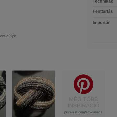
Technikák
Fenttartás
Importőr
 veszélye
MÉG TÖBB
INSPIRÁCIÓ
pinterest.com/stoklasacz