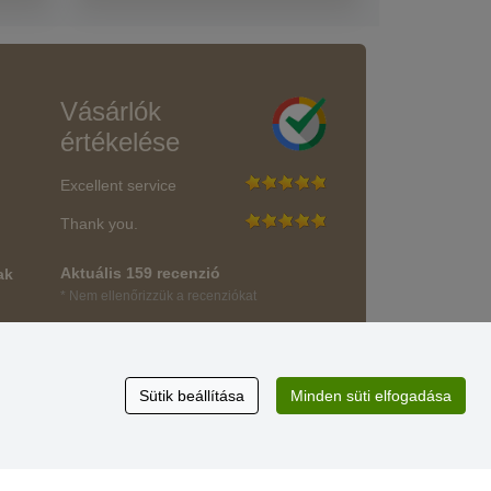
Vásárlók
értékelése
Excellent service
Thank you.
Aktuális 159 recenzió
ak
* Nem ellenőrizzük a recenziókat
Sütik beállítása
Minden süti elfogadása