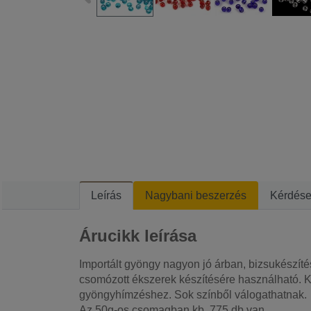
Leírás
Nagybani beszerzés
Kérdés
Árucikk leírása
Importált gyöngy nagyon jó árban, bizsukészíté
csomózott ékszerek készítésére használható. K
gyöngyhímzéshez. Sok színből válogathatnak.
Az 50g-os csomagban kb. 775 db van.