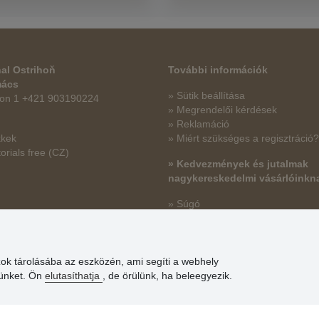
al Ostrihoň
További információk
mács
» Sütik beállítása
fon 1 +421 903190224
» Megrendelői kérdések
» Reklamáció
kkek
» Miért szükséges a regisztráció?
orials free
(CZ)
» Kedvezmények és jutalmak
nagykereskedelmi vásárlóinkn
» Súgó
zok tárolásába az eszközén, ami segíti a webhely
günket. Ön
elutasíthatja
, de örülünk, ha beleegyezik.
© Stoklasa textilní galanterie s.r.o. 2026.