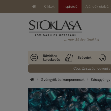
Cikkek
Inspiráció
Ajándék utalván
… már 36 éve Önökkel
Rövidáru
Szövetek
kereskedés
Cég, társaság, egyéni v
Gyöngyök és komponensek
Kásagyöngy