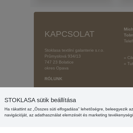
Mich
KAPCSOLAT
Tol
Tele
Stoklasa textilní galanterie s.r.o.
Průmyslová 934/13
» Ci
747 23 Bolatice
» Tut
okres Opava
RÓLUNK
STOKLASA sütik beállítása
Ha rákattint az „Összes süti elfogadása” lehetőségre, beleegyezik a
navigációját, az adathasználat elemzését és marketing tevékenysé