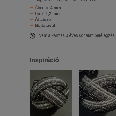
Átmérő:
4 mm
Lyuk:
1,2 mm
Átlátszó
Bujtatóval
Nem alkalmas 3 éves kor alatt belélegzés
Inspiráció