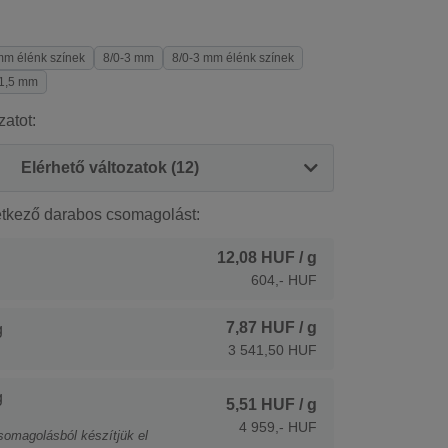
mm élénk színek
8/0-3 mm
8/0-3 mm élénk színek
-1,5 mm
zatot:
Elérhető változatok (12)
etkező darabos csomagolást:
12,08 HUF
/ g
604,- HUF
7,87 HUF
/ g
g
3 541,50 HUF
g
5,51 HUF
/ g
4 959,- HUF
somagolásból készítjük el