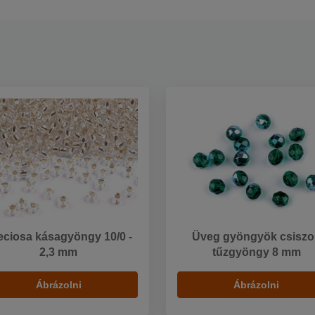
eciosa kásagyöngy 10/0 -
Üveg gyöngyök csiszol
2,3 mm
tűzgyöngy 8 mm
Ábrázolni
Ábrázolni