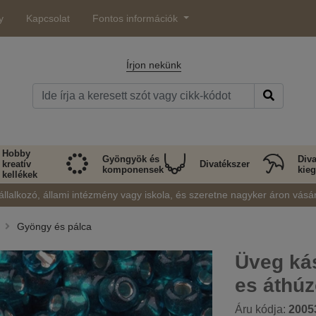
y
Kapcsolat
Fontos információk
Írjon nekünk
Hobby
Gyöngyök és
Diva
kreatív
Divatékszer
komponensek
kieg
kellékek
állalkozó, állami intézmény vagy iskola, és szeretne nagyker áron vásá
Gyöngy és pálca
Üveg ká
es áthúz
Áru kódja:
2005