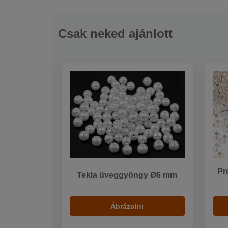
Csak neked ajánlott
Pr
Tekla üveggyöngy Ø6 mm
Ábrázolni