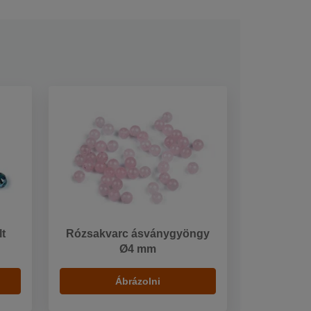
t
Rózsakvarc ásványgyöngy
Ø4 mm
Ábrázolni