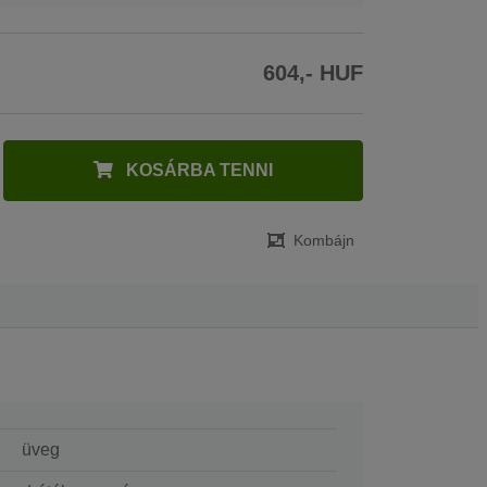
604,- HUF
KOSÁRBA TENNI
Kombájn
üveg