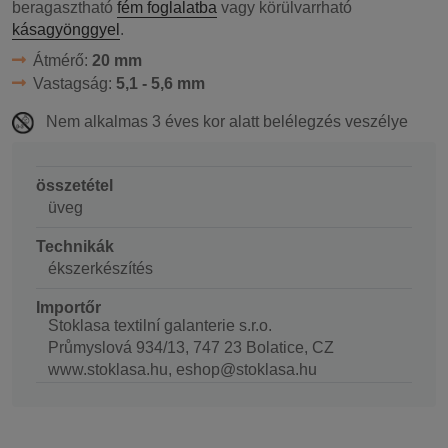
beragasztható
fém foglalatba
vagy körülvarrható
kásagyönggyel
.
Átmérő:
20 mm
Vastagság:
5,1 - 5,6 mm
Nem alkalmas 3 éves kor alatt belélegzés veszélye
összetétel
üveg
Technikák
ékszerkészítés
Importőr
Stoklasa textilní galanterie s.r.o.
Průmyslová 934/13, 747 23 Bolatice, CZ
www.stoklasa.hu, eshop@stoklasa.hu