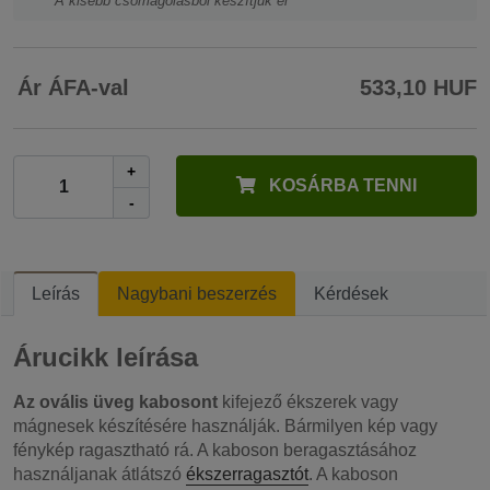
A kisebb csomagolásból készítjük el
Ár ÁFA-val
533,10 HUF
+
KOSÁRBA TENNI
-
Leírás
Nagybani beszerzés
Kérdések
Árucikk leírása
Az ovális üveg kabosont
kifejező ékszerek vagy
mágnesek készítésére használják. Bármilyen kép vagy
fénykép ragasztható rá. A kaboson beragasztásához
használjanak átlátszó
ékszerragasztót
. A kaboson