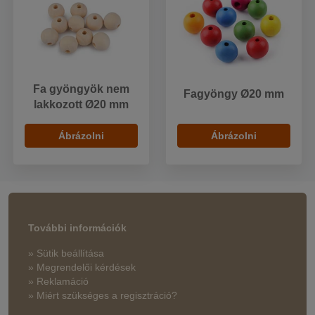
Fa gyöngyök nem
Fagyöngy Ø20 mm
lakkozott Ø20 mm
Ábrázolni
Ábrázolni
További információk
» Sütik beállítása
» Megrendelői kérdések
» Reklamáció
» Miért szükséges a regisztráció?