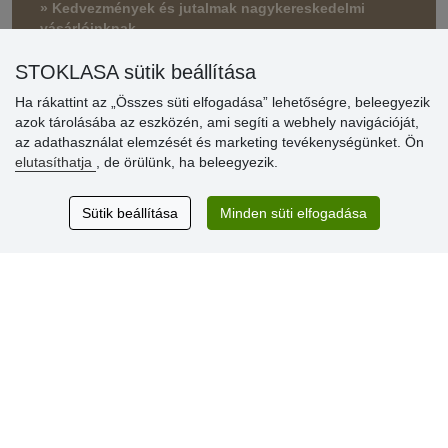
» Kedvezmények és jutalmak nagykereskedelmi
vásárlóinknak
» Súgó
STOKLASA sütik beállítása
Ha rákattint az „Összes süti elfogadása” lehetőségre, beleegyezik
azok tárolásába az eszközén, ami segíti a webhely navigációját,
Vásárlók
az adathasználat elemzését és marketing tevékenységünket. Ön
értékelése
elutasíthatja
, de örülünk, ha beleegyezik.
Excellent service
Sütik beállítása
Minden süti elfogadása
Thank you.
Aktuális 159 recenzió
* Nem ellenőrizzük a recenziókat