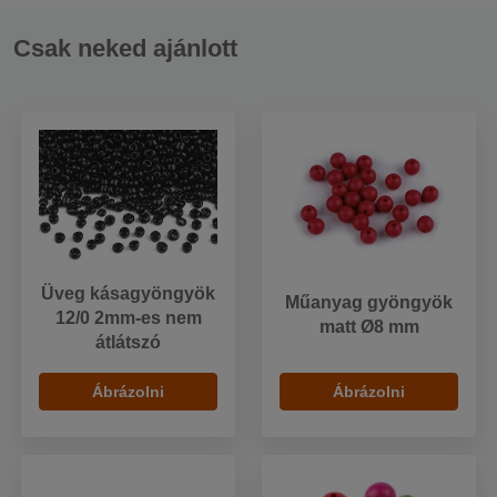
Csak neked ajánlott
Üveg kásagyöngyök
Műanyag gyöngyök
12/0 2mm-es nem
matt Ø8 mm
átlátszó
Ábrázolni
Ábrázolni