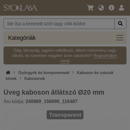
Nyelv
Fő
Beje
/
ajánlat
Pénznem
Kateg
Kategóriák
Cég, társaság, egyéni vállalkozó, állami intézmény vagy
iskola, és szeretne nagyker áron vásárolni?
Regisztráljon
most
Gyöngyök és komponensek
Kaboson és csiszolt
kövek
Kabosonok
Üveg kaboson átlátszó Ø20 mm
Áru kódja:
240969_156690_116487
Transparent