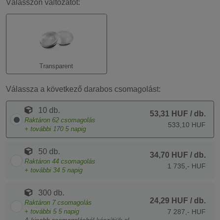
Válasszon változatot:
Transparent
Válassza a következő darabos csomagolást:
10 db.
53,31 HUF
/ db.
Raktáron
62
csomagolás
533,10 HUF
+ további
170
5 napig
50 db.
34,70 HUF
/ db.
Raktáron
44
csomagolás
1 735,- HUF
+ további
34
5 napig
300 db.
24,29 HUF
/ db.
Raktáron
7
csomagolás
+ további
5
5 napig
7 287,- HUF