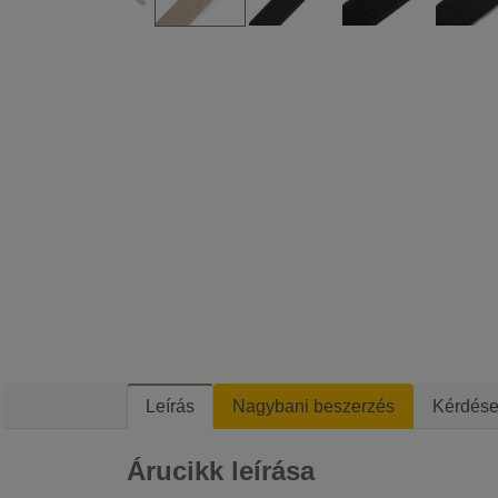
Leírás
Nagybani beszerzés
Kérdés
Árucikk leírása