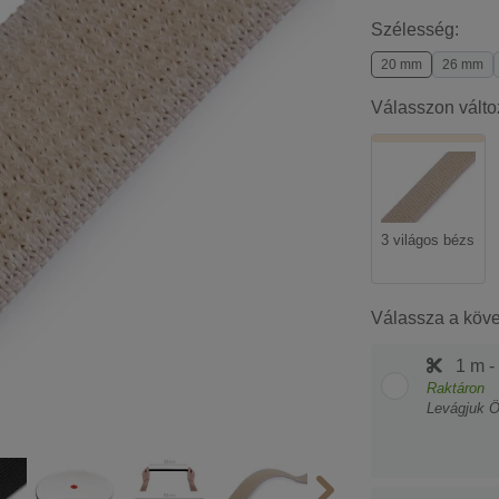
Szélesség:
20 mm
26 mm
Válasszon válto
3 világos bézs
Válassza a köv
1 m -
Raktáron
Levágjuk 