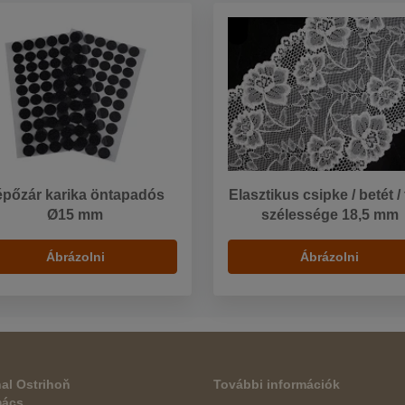
épőzár karika öntapadós
Elasztikus csipke / betét /
Ø15 mm
szélessége 18,5 mm
Ábrázolni
Ábrázolni
al Ostrihoň
További információk
mács