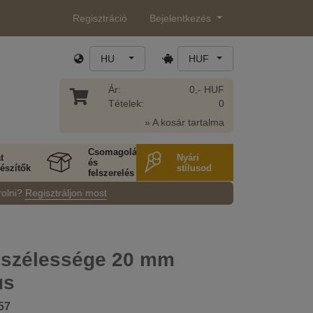
Regisztráció
Bejelentkezés
HU
HUF
Ár:
0,- HUF
Tételek:
0
» A kosár tartalma
Csomagolás
t
Nyári
és
észítők
stílusod
felszerelés
rolni?
Regisztráljon most
 szélessége 20 mm
us
57