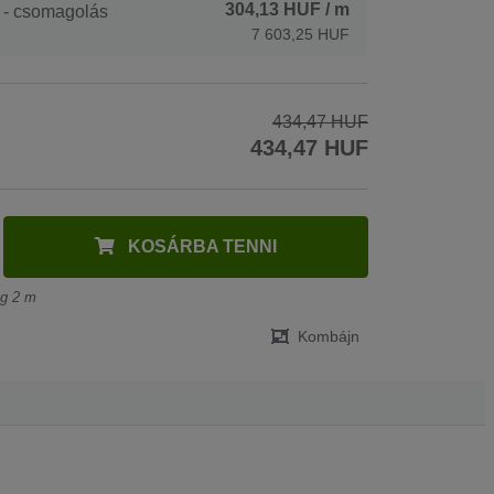
304,13 HUF
/ m
 - csomagolás
7 603,25 HUF
434,47 HUF
434,47 HUF
KOSÁRBA TENNI
ég 2 m
Kombájn