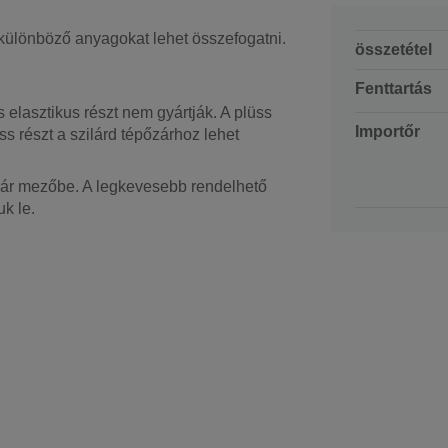
 különböző anyagokat lehet összefogatni.
összetétel
Fenttartás
s elasztikus részt nem gyártják. A plüss
Importőr
ss részt a szilárd tépőzárhoz lehet
osár mezőbe. A legkevesebb rendelhető
k le.