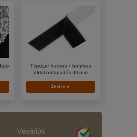
 futó
Tépőzár hurkos + bolyhos
oldal öntapadós 30 mm
Ábrázolni
Vásárlók