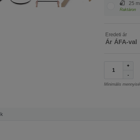
25 m
Raktáron
Eredeti ár
Ár ÁFA-val
+
-
Minimális mennyis
ek