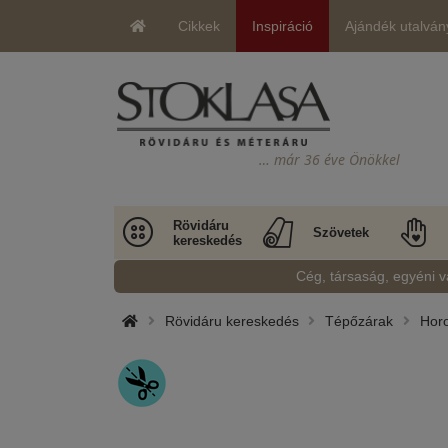
Cikkek
Inspiráció
Ajándék utalván
… már 36 éve Önökkel
Rövidáru
Szövetek
kereskedés
Cég, társaság, egyéni v
Rövidáru kereskedés
Tépőzárak
Horo