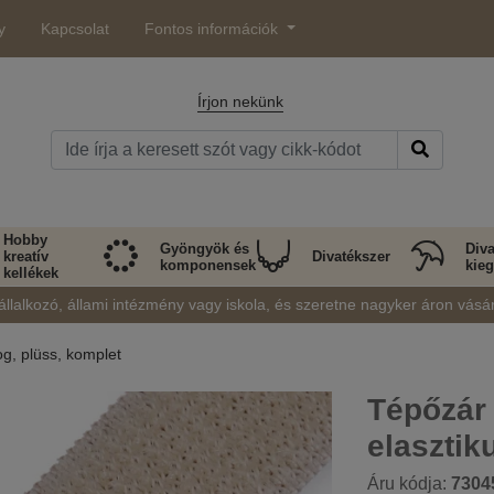
y
Kapcsolat
Fontos információk
Írjon nekünk
Hobby
Gyöngyök és
Diva
kreatív
Divatékszer
komponensek
kieg
kellékek
állalkozó, állami intézmény vagy iskola, és szeretne nagyker áron vásá
g, plüss, komplet
Tépőzár
elasztik
Áru kódja:
7304