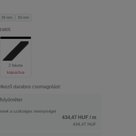
39 mm
50 mm
zatot:
2 fekete
kiárusítva
etkező darabos csomagolást:
 folyóméter
Önnek a szükséges mennyiséget
434,47 HUF
/ m
434,47 HUF