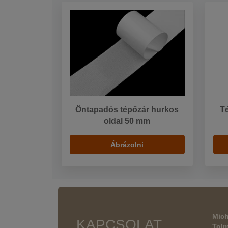
Öntapadós tépőzár hurkos
T
oldal 50 mm
Ábrázolni
Mich
KAPCSOLAT
Tol