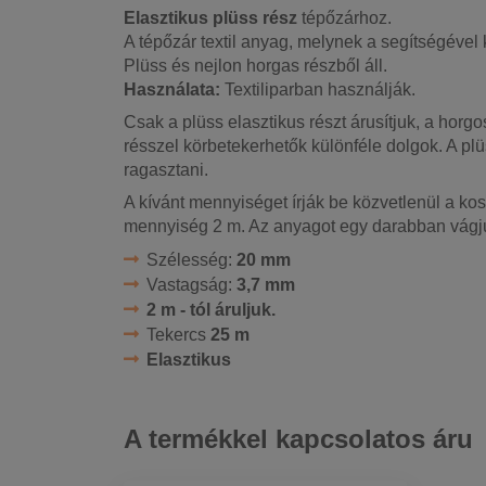
Elasztikus plüss rész
tépőzárhoz.
A tépőzár textil anyag, melynek a segítségével
Plüss és nejlon horgas részből áll.
Használata:
Textiliparban használják.
Csak a plüss elasztikus részt árusítjuk, a horgo
résszel körbetekerhetők különféle dolgok. A plü
ragasztani.
A kívánt mennyiséget írják be közvetlenül a k
mennyiség 2 m. Az anyagot egy darabban vágju
Szélesség:
20 mm
Vastagság:
3,7 mm
2 m - tól áruljuk.
Tekercs
25 m
Elasztikus
A termékkel kapcsolatos áru