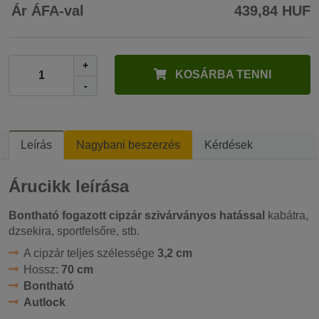
Ár ÁFA-val
439,84 HUF
+
KOSÁRBA TENNI
-
Leírás
Nagybani beszerzés
Kérdések
Árucikk leírása
Bontható fogazott cipzár
szivárványos hatással
kabátra,
dzsekira, sportfelsőre, stb.
A cipzár teljes szélessége
3,2 cm
Hossz:
70 cm
Bontható
Autlock