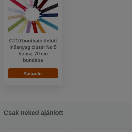
GT10 bontható öntött
műanyag cipzár No 5
hossz. 70 cm
bundába
Ábrázolni
Csak neked ajánlott