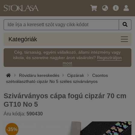
Nyelv
Fő
Beje
/
ajánlat
Pénznem
Kateg
Kategóriák
Cég, társaság, egyéni vállalkozó, állami intézmény vagy
iskola, és szeretne nagyker áron vásárolni?
Regisztráljon
most
Rövidáru kereskedés
Cipzárak
Csontos
szétválasztható cipzár No 5 széles szivárványos
Szivárványos cápa fogú cipzár 70 cm
GT10 No 5
Áru kódja:
590430
-35%