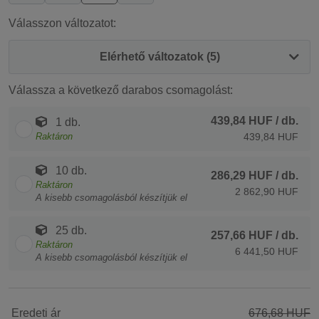
Válasszon változatot:
Elérhető változatok (5)
Válassza a következő darabos csomagolást:
439,84 HUF
/ db.
1 db.
Raktáron
439,84 HUF
10 db.
286,29 HUF
/ db.
Raktáron
2 862,90 HUF
A kisebb csomagolásból készítjük el
25 db.
257,66 HUF
/ db.
Raktáron
6 441,50 HUF
A kisebb csomagolásból készítjük el
Eredeti ár
676,68 HUF