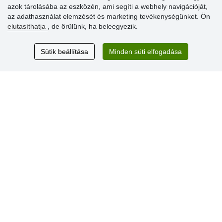
azok tárolásába az eszközén, ami segíti a webhely navigációját,
» Súgó
az adathasználat elemzését és marketing tevékenységünket. Ön
elutasíthatja
, de örülünk, ha beleegyezik.
Vásárlók
Sütik beállítása
Minden süti elfogadása
értékelése
Excellent service
Thank you.
Aktuális 159 recenzió
* Nem ellenőrizzük a recenziókat