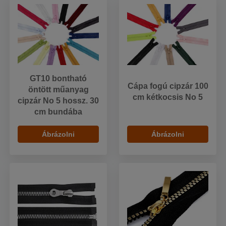
GT10 bontható
Cápa fogú cipzár 100
öntött műanyag
cm kétkocsis No 5
cipzár No 5 hossz. 30
cm bundába
Ábrázolni
Ábrázolni