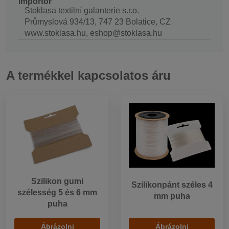
Importőr
Stoklasa textilní galanterie s.r.o.
Průmyslová 934/13, 747 23 Bolatice, CZ
www.stoklasa.hu, eshop@stoklasa.hu
A termékkel kapcsolatos áru
Szilikon gumi
Szilikonpánt széles 4
szélesség 5 és 6 mm
mm puha
puha
Ábrázolni
Ábrázolni