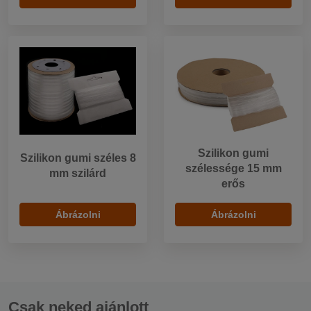
Szilikon gumi
Szilikon gumi széles 8
szélessége 15 mm
mm szilárd
erős
Ábrázolni
Ábrázolni
Csak neked ajánlott