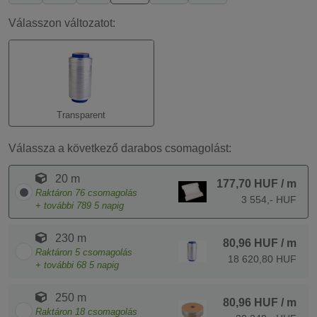
Válasszon változatot:
Transparent
Válassza a következő darabos csomagolást:
20 m
177,70 HUF
/ m
Raktáron
76
csomagolás
3 554,- HUF
+ további
789
5 napig
230 m
80,96 HUF
/ m
Raktáron
5
csomagolás
18 620,80 HUF
+ további
68
5 napig
250 m
80,96 HUF
/ m
Raktáron
18
csomagolás