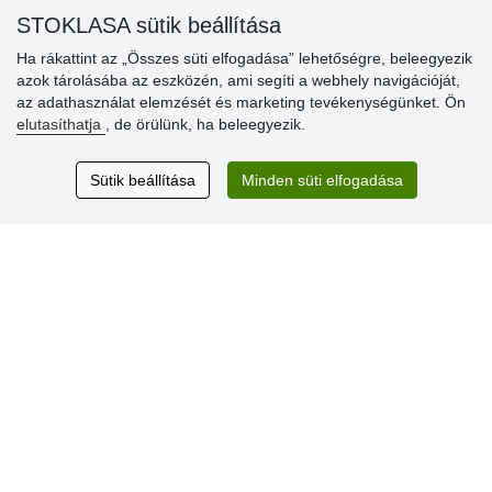
» Súgó
STOKLASA sütik beállítása
Ha rákattint az „Összes süti elfogadása” lehetőségre, beleegyezik
azok tárolásába az eszközén, ami segíti a webhely navigációját,
Vásárlók
az adathasználat elemzését és marketing tevékenységünket. Ön
értékelése
elutasíthatja
, de örülünk, ha beleegyezik.
Excellent service
Sütik beállítása
Minden süti elfogadása
Thank you.
Aktuális 159 recenzió
* Nem ellenőrizzük a recenziókat