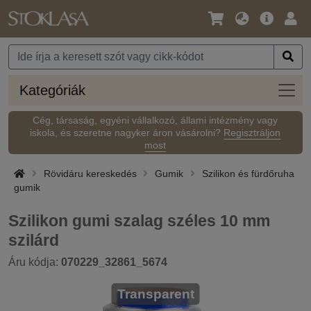
Nyelv
Fő
Beje
/
ajánlat
Pénznem
Kateg
Kategóriák
Cég, társaság, egyéni vállalkozó, állami intézmény vagy
iskola, és szeretne nagyker áron vásárolni?
Regisztráljon
most
Rövidáru kereskedés
Gumik
Szilikon és fürdőruha
gumik
Szilikon gumi szalag széles 10 mm
szilárd
Áru kódja:
070229_32861_5674
Transparent