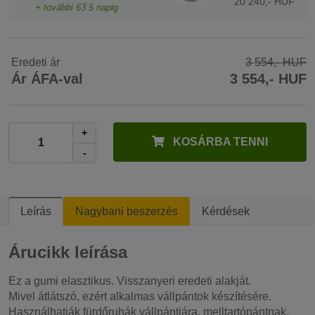
20 240,- HUF
+ további
63
5 napig
Eredeti ár
3 554,- HUF
Ár ÁFA-val
3 554,- HUF
+
KOSÁRBA TENNI
-
Leírás
Nagybani beszerzés
Kérdések
Árucikk leírása
Ez a gumi elasztikus. Visszanyeri eredeti alakját.
Mivel átlátszó, ezért alkalmas vállpántok készítésére.
Használhatják fürdőruhák vállpántjára, melltartópántnak.