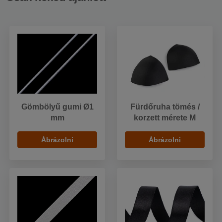
Gömbölyű gumi Ø1
Fürdőruha tömés /
mm
korzett mérete M
Ábrázolni
Ábrázolni