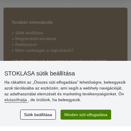
További információk
» Sütik beállítása
» Megrendelői kérdések
» Reklamáció
» Miért szükséges a regisztráció?
» Kedvezmények és jutalmak nagykereskedelmi
vásárlóinknak
STOKLASA sütik beállítása
» Súgó
Ha rákattint az „Összes süti elfogadása” lehetőségre, beleegyezik
azok tárolásába az eszközén, ami segíti a webhely navigációját,
az adathasználat elemzését és marketing tevékenységünket. Ön
Vásárlók
elutasíthatja
, de örülünk, ha beleegyezik.
értékelése
Sütik beállítása
Minden süti elfogadása
Excellent service
Thank you.