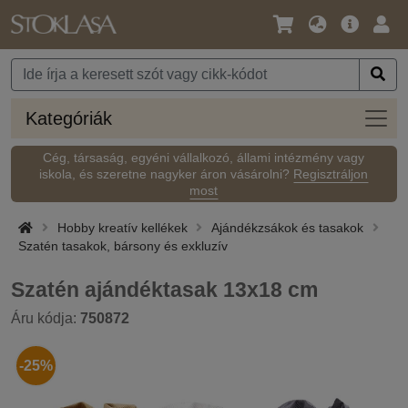
Nyelv
Fő
Beje
/
ajánlat
Pénznem
Kateg
Kategóriák
Cég, társaság, egyéni vállalkozó, állami intézmény vagy
iskola, és szeretne nagyker áron vásárolni?
Regisztráljon
most
Hobby kreatív kellékek
Ajándékzsákok és tasakok
Szatén tasakok, bársony és exkluzív
Szatén ajándéktasak 13x18 cm
Áru kódja:
750872
-25%