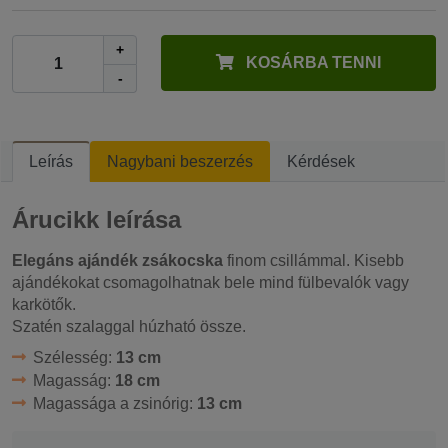
+
KOSÁRBA TENNI
-
Leírás
Nagybani beszerzés
Kérdések
Árucikk leírása
Elegáns ajándék zsákocska
finom csillámmal. Kisebb
ajándékokat csomagolhatnak bele mind fülbevalók vagy
karkötők.
Szatén szalaggal húzható össze.
Szélesség:
13 cm
Magasság:
18 cm
Magassága a zsinórig:
13 cm