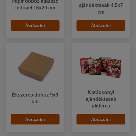
Papír doboz átlátszó
ajándéktasak 4,5x7
fedővel 16x20 cm
cm
Ábrázolni
Ábrázolni
Karácsonyi
Ékszeres doboz 9x9
ajándéktasak
cm
glitteres
Ábrázolni
Ábrázolni