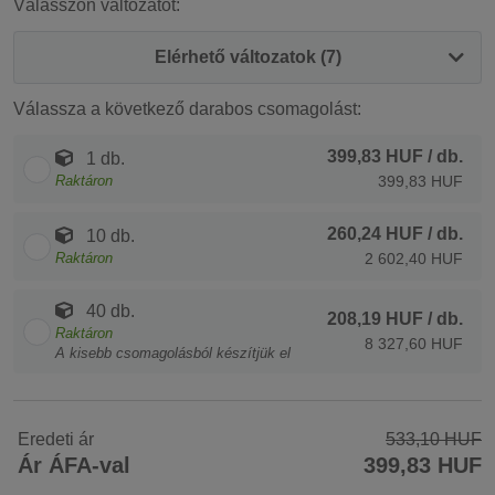
Válasszon változatot:
Elérhető változatok (7)
Válassza a következő darabos csomagolást:
399,83 HUF
/ db.
1 db.
Raktáron
399,83 HUF
260,24 HUF
/ db.
10 db.
Raktáron
2 602,40 HUF
40 db.
208,19 HUF
/ db.
Raktáron
8 327,60 HUF
A kisebb csomagolásból készítjük el
Eredeti ár
533,10 HUF
Ár ÁFA-val
399,83 HUF