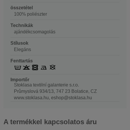
összetétel
100% poliészter
Technikák
ajándékcsomagolás
Stílusok
Elegáns
Fenttartás
Importőr
Stoklasa textilní galanterie s.r.o.
Průmyslová 934/13, 747 23 Bolatice, CZ
www.stoklasa.hu, eshop@stoklasa.hu
A termékkel kapcsolatos áru