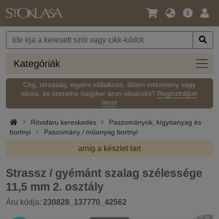
Nyelv
Fő
Beje
/
ajánlat
Pénznem
Kateg
Kategóriák
Cég, társaság, egyéni vállalkozó, állami intézmény vagy
iskola, és szeretne nagyker áron vásárolni?
Regisztráljon
most
Rövidáru kereskedés
Paszományok, kígyóanyag és
bortnyi
Paszomány / műanyag bortnyi
amíg a készlet tart
Strassz / gyémánt szalag szélessége
11,5 mm 2. osztály
Áru kódja:
230828_137770_42562