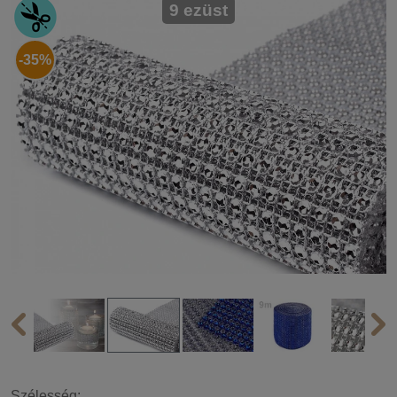
9 ezüst
-35%
Szélesség: