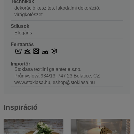
Technikák
dekoráció készítés, lakodalmi dekoráció,
virágkötészet
Stílusok
Elegáns
Fenttartás
Importőr
Stoklasa textilní galanterie s.r.o.
Průmyslová 934/13, 747 23 Bolatice, CZ
www.stoklasa.hu, eshop@stoklasa.hu
Inspiráció