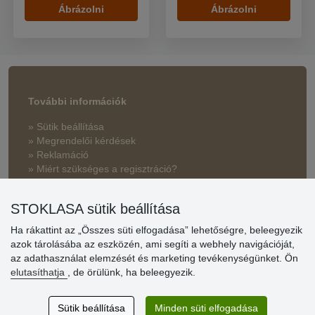
Ábrázolni
Ábrázolni
További információk
» Sütik beállítása
» Megrendelői kérdések
» Reklamáció
» Miért szükséges a regisztráció?
» Kedvezmények és jutalmak nagykereskedelmi
STOKLASA sütik beállítása
vásárlóinknak
Ha rákattint az „Összes süti elfogadása” lehetőségre, beleegyezik
» Súgó
azok tárolásába az eszközén, ami segíti a webhely navigációját,
az adathasználat elemzését és marketing tevékenységünket. Ön
elutasíthatja
, de örülünk, ha beleegyezik.
Vásárlók
értékelése
Sütik beállítása
Minden süti elfogadása