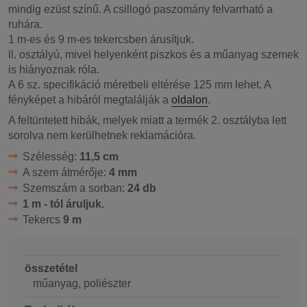
mindig ezüst színű. A csillogó paszomány felvarrható a
ruhára.
1 m-es és 9 m-es tekercsben árusítjuk.
ll. osztályú, mivel helyenként piszkos és a műanyag szemek
is hiányoznak róla.
A 6 sz. specifikáció méretbeli eltérése 125 mm lehet. A
fényképet a hibáról megtalálják a
oldalon
.
A feltüntetett hibák, melyek miatt a termék 2. osztályba lett
sorolva nem kerülhetnek reklamációra.
Szélesség:
11,5 cm
A szem átmérője:
4 mm
Szemszám a sorban:
24 db
1 m - tól áruljuk.
Tekercs
9 m
összetétel
műanyag, poliészter