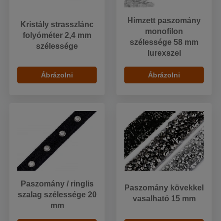
Hímzett paszomány
Kristály strasszlánc
monofilon
folyóméter 2,4 mm
szélessége 58 mm
szélessége
lurexszel
Ábrázolni
Ábrázolni
Paszomány / ringlis
Paszomány kövekkel
szalag szélessége 20
vasalható 15 mm
mm