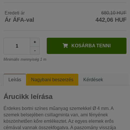
Eredeti ár
680,10 HUF
Ár ÁFA-val
442,06 HUF
+
KOSÁRBA TENNI
-
Minimális mennyiség 1 m
Leírás
Nagybani beszerzés
Kérdések
Árucikk leírása
Érdekes bortni színes műanyag szemekkel Ø 4 mm. A
szemek belsejében csillagminta van, ami fényének
köszönhetően kőre emlékeztet. Az egyes elemek erős
cérnával vannak összekfogatva. A paszomány visszája