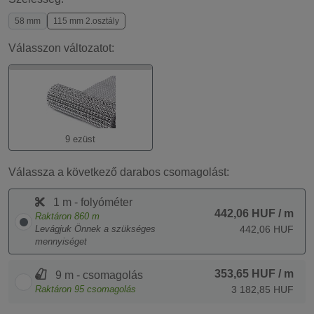
58 mm
115 mm 2.osztály
Válasszon változatot:
9 ezüst
Válassza a következő darabos csomagolást:
1 m - folyóméter
442,06 HUF
/ m
Raktáron
860
m
Levágjuk Önnek a szükséges
442,06 HUF
mennyiséget
353,65 HUF
/ m
9 m - csomagolás
Raktáron
95
csomagolás
3 182,85 HUF