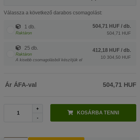
Válassza a következő darabos csomagolást:
504,71 HUF
/ db.
1 db.
Raktáron
504,71 HUF
25 db.
412,18 HUF
/ db.
Raktáron
10 304,50 HUF
A kisebb csomagolásból készítjük el
Ár ÁFA-val
504,71 HUF
+
KOSÁRBA TENNI
-