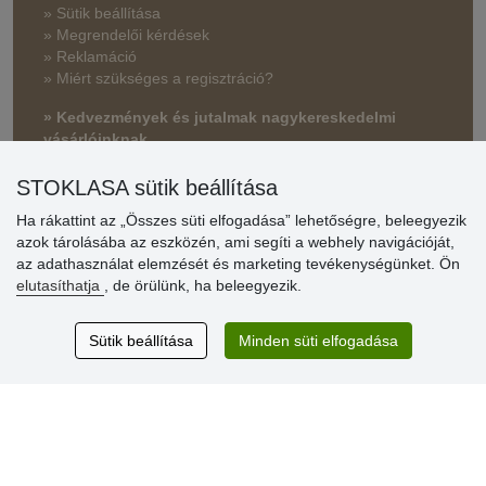
» Sütik beállítása
» Megrendelői kérdések
» Reklamáció
» Miért szükséges a regisztráció?
» Kedvezmények és jutalmak nagykereskedelmi
vásárlóinknak
» Súgó
STOKLASA sütik beállítása
Ha rákattint az „Összes süti elfogadása” lehetőségre, beleegyezik
azok tárolásába az eszközén, ami segíti a webhely navigációját,
Vásárlók
az adathasználat elemzését és marketing tevékenységünket. Ön
értékelése
elutasíthatja
, de örülünk, ha beleegyezik.
Excellent service
Sütik beállítása
Minden süti elfogadása
Thank you.
Aktuális 159 recenzió
* Nem ellenőrizzük a recenziókat