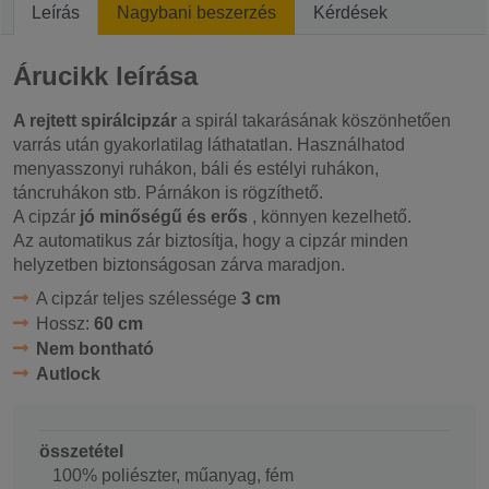
Leírás
Nagybani beszerzés
Kérdések
Árucikk leírása
A rejtett spirálcipzár
a spirál takarásának köszönhetően
varrás után gyakorlatilag láthatatlan. Használhatod
menyasszonyi ruhákon, báli és estélyi ruhákon,
táncruhákon stb. Párnákon is rögzíthető.
A cipzár
jó minőségű és erős
, könnyen kezelhető.
Az automatikus zár biztosítja, hogy a cipzár minden
helyzetben biztonságosan zárva maradjon.
A cipzár teljes szélessége
3 cm
Hossz:
60 cm
Nem bontható
Autlock
összetétel
100% poliészter, műanyag, fém