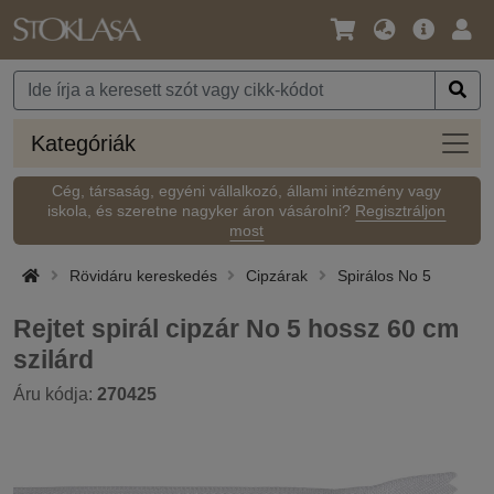
Nyelv
Fő
Beje
/
ajánlat
Pénznem
Kateg
Kategóriák
Cég, társaság, egyéni vállalkozó, állami intézmény vagy
iskola, és szeretne nagyker áron vásárolni?
Regisztráljon
most
Rövidáru kereskedés
Cipzárak
Spirálos No 5
Rejtet spirál cipzár No 5 hossz 60 cm
szilárd
Áru kódja:
270425