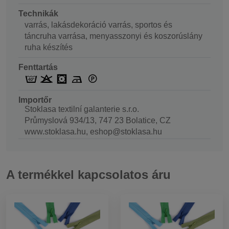
Technikák
varrás, lakásdekoráció varrás, sportos és
táncruha varrása, menyasszonyi és koszorúslány
ruha készítés
Fenttartás
Importőr
Stoklasa textilní galanterie s.r.o.
Průmyslová 934/13, 747 23 Bolatice, CZ
www.stoklasa.hu, eshop@stoklasa.hu
A termékkel kapcsolatos áru