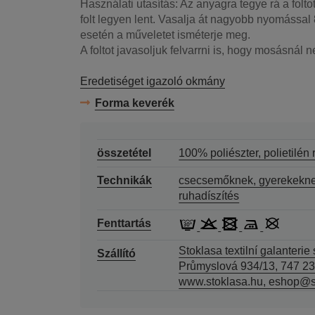
Használati utasítás: Az anyagra tegye rá a folt
folt legyen lent. Vasalja át nagyobb nyomássa
esetén a műveletet isméterje meg.
A foltot javasoljuk felvarrni is, hogy mosásnál ne
Eredetiséget igazoló okmány
Forma keverék
összetétel
100% poliészter, polietilén
Technikák
csecsemőknek, gyerekekne
ruhadíszítés
Fenttartás
Stoklasa textilní galanterie s
Szállító
Průmyslová 934/13, 747 23
www.stoklasa.hu, eshop@s