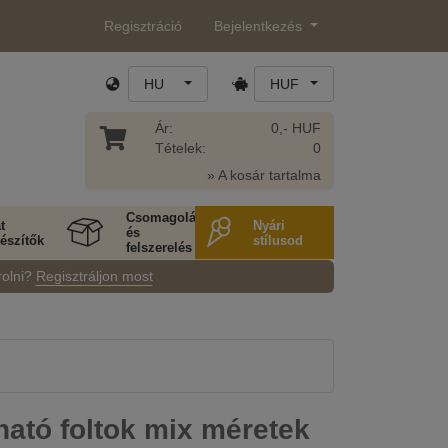
Regisztráció
Bejelentkezés
HU
HUF
Ár:
0,- HUF
Tételek:
0
» A kosár tartalma
Csomagolás
t
Nyári
és
észítők
stílusod
felszerelés
rolni?
Regisztráljon most
ató foltok mix méretek