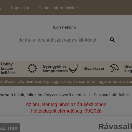
y
Kapcsolat
Fontos információk
Írjon nekünk
Hobby
Gyöngyök és
Diva
kreatív
Divatékszer
komponensek
kieg
kellékek
állalkozó, állami intézmény vagy iskola, és szeretne nagyker áron vásá
varható foltok, foltok és fényvisszaverő elemek
Felvasalható foltok
Az áru jelenleg nincs az árukészletben
Feltételezett elérhetőség: 09/2026
Rávasalh
sz. mix