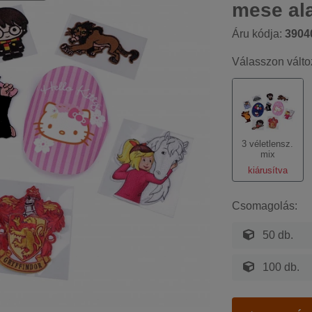
mese al
Áru kódja:
3904
Válasszon válto
3 véletlensz.
mix
kiárusítva
Csomagolás:
50 db.
100 db.