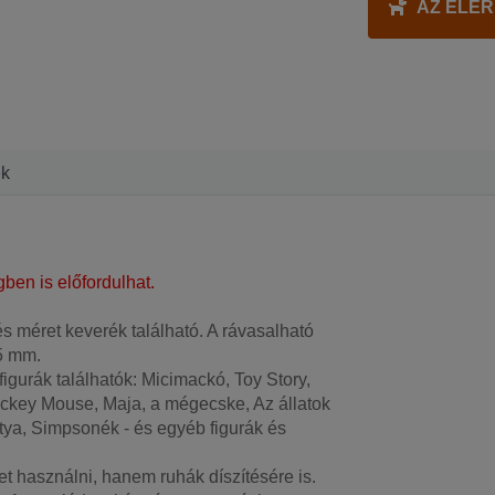
AZ ELÉ
ek
en is előfordulhat.
 méret keverék található. A rávasalható
5 mm.
gurák találhatók: Micimackó, Toy Story,
Mickey Mouse, Maja, a mégecske, Az állatok
utya, Simpsonék - és egyéb figurák és
et használni, hanem ruhák díszítésére is.