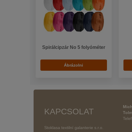
Spirálcipzár No 5 folyóméter
Ábrázolni
Mich
KAPCSOLAT
Tol
Tele
Stoklasa textilní galanterie s.r.o.