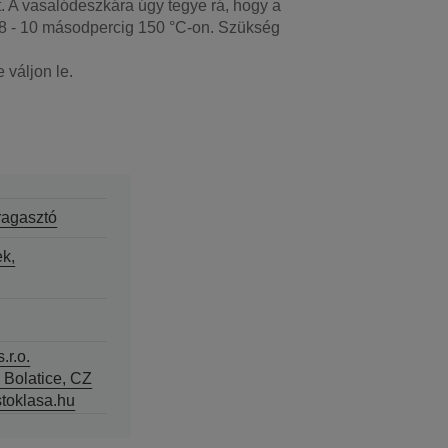
ot. A vasalódeszkára úgy tegye rá, hogy a
l 8 - 10 másodpercig 150 °C-on. Szükség
 váljon le.
 ragasztó
k,
.r.o.
 Bolatice, CZ
toklasa.hu