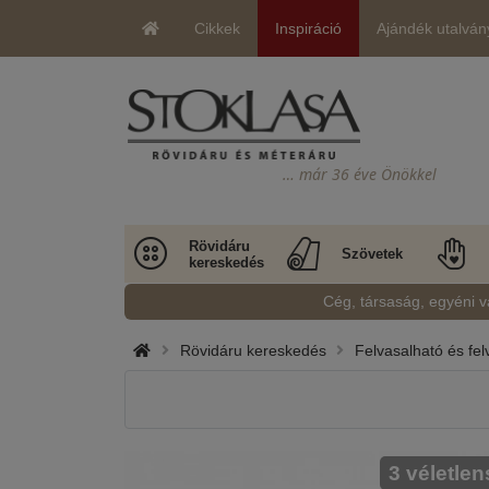
Cikkek
Inspiráció
Ajándék utalván
… már 36 éve Önökkel
Rövidáru
Szövetek
kereskedés
Cég, társaság, egyéni v
Rövidáru kereskedés
Felvasalható és fel
3 véletlen