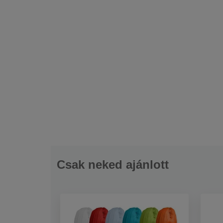
3 véletlensz. mix
Csak neked ajánlott