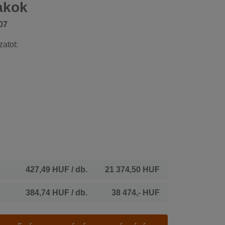
akok
07
zatot:
427,49 HUF
/ db.
21 374,50 HUF
384,74 HUF
/ db.
38 474,- HUF