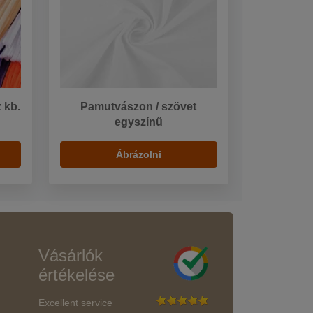
 kb.
Pamutvászon / szövet
egyszínű
Ábrázolni
Vásárlók
értékelése
Excellent service