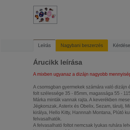
Leírás
Nagybani beszerzés
Kérdés
Árucikk leírása
A mixben ugyanaz a dizájn nagyobb mennyiségb
A csomsgban gyermekek számára való dizájn és
folt szélessége 35 - 85mm, magassága 55 - 11
Márka minták vannak rajta. A keverékben mesefi
Jégkorszak, Asterix és Obelix, Sezam, tárulj, 
királya, Hello Kitty, Hannnah Montana, Plútó k
felvasalhatók.
A felvasalható foltot nemcsak lyukas ruhára leh