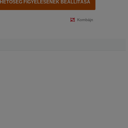
RHETŐSÉG FIGYELÉSÉNEK BEÁLLÍTÁSA
Kombájn