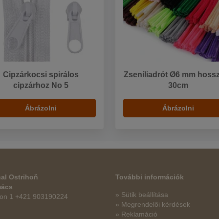
Cipzárkocsi spirálos
Zseníliadrót Ø6 mm hossz
cipzárhoz No 5
30cm
Ábrázolni
Ábrázolni
al Ostrihoň
További információk
mács
» Sütik beállítása
fon 1 +421 903190224
» Megrendelői kérdések
» Reklamáció