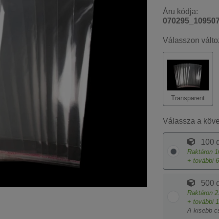
Áru kódja:
070295_10950
Válasszon válto
Transparent
Válassza a köv
100 d
Raktáron
1
+ további
6
500 d
Raktáron
2
+ további
1
A kisebb c