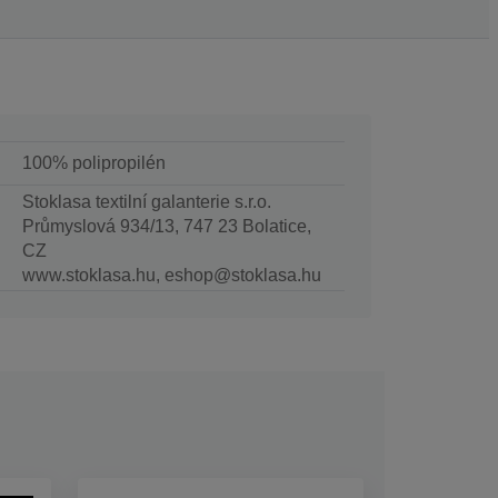
100% polipropilén
Stoklasa textilní galanterie s.r.o.
Průmyslová 934/13, 747 23 Bolatice,
CZ
www.stoklasa.hu, eshop@stoklasa.hu