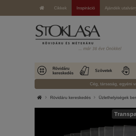
Cikkek
Inspiráció
Ajándék utalván
… már 36 éve Önökkel
Rövidáru
Szövetek
kereskedés
Cég, társaság, egyéni v
Rövidáru kereskedés
Üzlethelyiségek b
Transpa