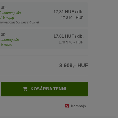
 db.
17,81 HUF
/ db.
0
csomagolás
7
5 napig
17 810,- HUF
somagolásból készítjük el
 db.
17,81 HUF
/ db.
csomagolás
170 976,- HUF
5 napig
3 909,- HUF
KOSÁRBA TENNI
Kombájn