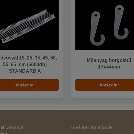
övőszál 15, 25, 35, 45, 50,
Műanyag horgolótű
55, 65 mm (5000db)
17x44mm
STANDARD A
Ábrázolni
Ábrázolni
al Ostrihoň
További információk
mács