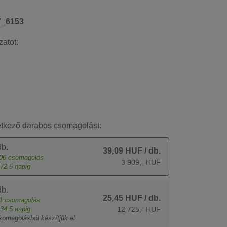
7_6153
zatot:
etkező darabos csomagolást:
b.
39,09 HUF
/ db.
06
csomagolás
3 909,- HUF
72
5 napig
b.
25,45 HUF
/ db.
1
csomagolás
34
5 napig
12 725,- HUF
somagolásból készítjük el