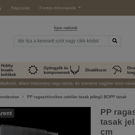
y
Kapcsolat
Fontos információk
Írjon nekünk
Hobby
Gyöngyök és
Diva
kreatív
Divatékszer
komponensek
kieg
kellékek
állalkozó, állami intézmény vagy iskola, és szeretne nagyker áron vásá
erendezése
PP ragasztócsíkos celofán tasak jellegű BOPP tasak
PP ragas
rent
tasak je
cm