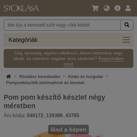
Nyelv
Fő
Beje
/
ajánlat
Pénznem
Kateg
Kategóriák
Cég, társaság, egyéni vállalkozó, állami intézmény vagy
iskola, és szeretne nagyker áron vásárolni?
Regisztráljon
most
Rövidáru kereskedés
Kötés és horgolás
Pomponkészítők,kötőmalmok és keretek
Pom pom készítő készlet négy
méretben
Áru kódja:
040172_139386_43765
lásd a képen