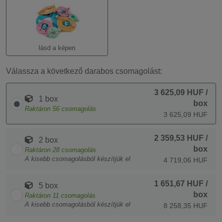
lásd a képen
Válassza a következő darabos csomagolást:
3 625,09 HUF
/
1 box
box
Raktáron
56
csomagolás
3 625,09 HUF
2 359,53 HUF
/
2 box
box
Raktáron
28
csomagolás
A kisebb csomagolásból készítjük el
4 719,06 HUF
1 651,67 HUF
/
5 box
box
Raktáron
11
csomagolás
A kisebb csomagolásból készítjük el
8 258,35 HUF