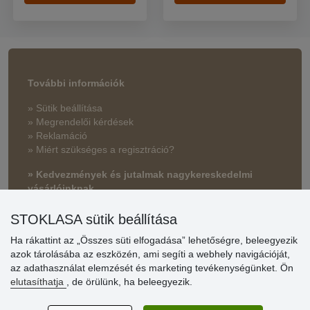
További információk
» Sütik beállítása
» Megrendelői kérdések
» Reklamáció
» Miért szükséges a regisztráció?
» Kedvezmények és jutalmak nagykereskedelmi
vásárlóinknak
» Súgó
STOKLASA sütik beállítása
Ha rákattint az „Összes süti elfogadása” lehetőségre, beleegyezik
azok tárolásába az eszközén, ami segíti a webhely navigációját,
Vásárlók
az adathasználat elemzését és marketing tevékenységünket. Ön
értékelése
elutasíthatja
, de örülünk, ha beleegyezik.
Excellent service