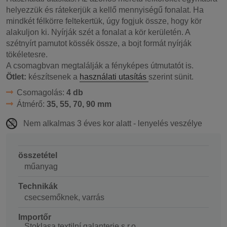
helyezzük és rátekerjük a kellő mennyiségű fonalat. Ha
mindkét félkörre feltekertük, úgy fogjuk össze, hogy kör
alakuljon ki. Nyírják szét a fonalat a kör kerületén. A
szétnyírt pamutot kössék össze, a bojt formát nyírják
tökéletesre.
A csomagbvan megtalálják a fényképes útmutatót is.
Ötlet:
készítsenek a
használati utasítás
szerint sünit.
Csomagolás:
4 db
Átmérő:
35, 55, 70, 90 mm
Nem alkalmas 3 éves kor alatt - lenyelés veszélye
összetétel
műanyag
Technikák
csecsemőknek, varrás
Importőr
Stoklasa textilní galanterie s.r.o.