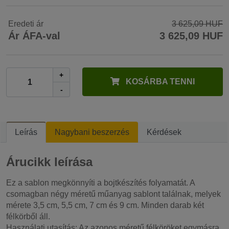
Eredeti ár
3 625,09 HUF
Ár ÁFA-val
3 625,09 HUF
+
KOSÁRBA TENNI
-
Leírás
Nagybani beszerzés
Kérdések
Árucikk leírása
Ez a sablon megkönnyíti a bojtkészítés folyamatát. A
csomagban négy méretű műanyag sablont találnak, melyek
mérete 3,5 cm, 5,5 cm, 7 cm és 9 cm. Minden darab két
félkörből áll.
Használati utasítás: Az azonos méretű félköröket egymásra