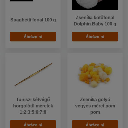
Zsenília kötőfonal
Spaghetti fonal 100 g
Dolphin Baby 100 g
Ábrázolni
Ábrázolni
Tuniszi kétvégű
Zsenília golyó
horgolótű méretek
vegyes méret pom
1;2;3;5;6;7;8
pom
Ábrázolni
Ábrázolni