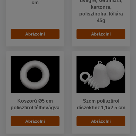
üvegre, kerámiára,
cm
kartonra,
polisztirolra, fóliára
45g
Ábrázolni
Ábrázolni
Koszorú Ø5 cm
Szem polisztirol
polisztirol félbevágva
díszekhez 1,1x2,5 cm
Ábrázolni
Ábrázolni