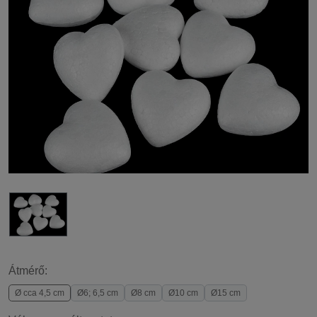
Átmérő:
Ø cca 4,5 cm
Ø6; 6,5 cm
Ø8 cm
Ø10 cm
Ø15 cm