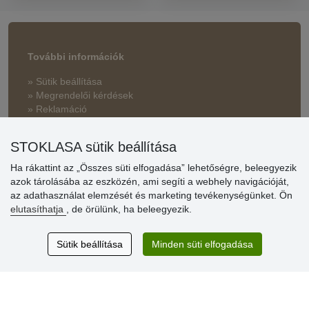
További információk
» Sütik beállítása
» Megrendelői kérdések
» Reklamáció
» Miért szükséges a regisztráció?
STOKLASA sütik beállítása
» Kedvezmények és jutalmak nagykereskedelmi
vásárlóinknak
Ha rákattint az „Összes süti elfogadása” lehetőségre, beleegyezik
azok tárolásába az eszközén, ami segíti a webhely navigációját,
» Súgó
az adathasználat elemzését és marketing tevékenységünket. Ön
elutasíthatja
, de örülünk, ha beleegyezik.
Vásárlók
Sütik beállítása
Minden süti elfogadása
értékelése
Excellent service
Thank you.