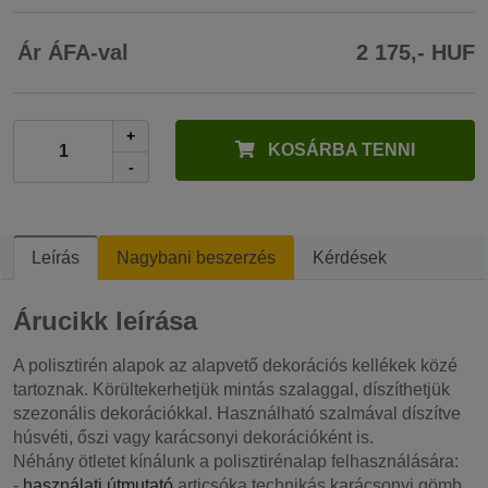
Ár ÁFA-val
2 175,- HUF
+
KOSÁRBA TENNI
-
Leírás
Nagybani beszerzés
Kérdések
Árucikk leírása
A polisztirén alapok az alapvető dekorációs kellékek közé
tartoznak. Körültekerhetjük mintás szalaggal, díszíthetjük
szezonális dekorációkkal. Használható szalmával díszítve
húsvéti, őszi vagy karácsonyi dekorációként is.
Néhány ötletet kínálunk a polisztirénalap felhasználására:
-
használati útmutató
articsóka technikás karácsonyi gömb