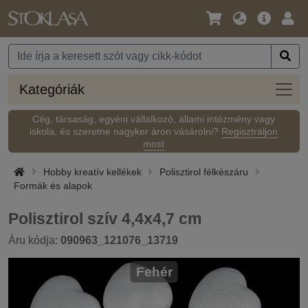
Nyelv
Fő
Beje
/
ajánlat
Pénznem
Kateg
Kategóriák
Cég, társaság, egyéni vállalkozó, állami intézmény vagy
iskola, és szeretne nagyker áron vásárolni?
Regisztráljon
most
Hobby kreatív kellékek
Polisztirol félkészáru
Formák és alapok
Polisztirol szív 4,4x4,7 cm
Áru kódja:
090963_121076_13719
Fehér