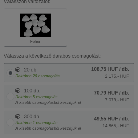
Válasszon változatot:
Fehér
Válassza a következő darabos csomagolást:
108,75 HUF
/ db.
20 db.
Raktáron
26
csomagolás
2 175,- HUF
100 db.
70,79 HUF
/ db.
Raktáron
5
csomagolás
7 079,- HUF
A kisebb csomagolásból készítjük el
300 db.
49,55 HUF
/ db.
Raktáron
1
csomagolás
14 865,- HUF
A kisebb csomagolásból készítjük el