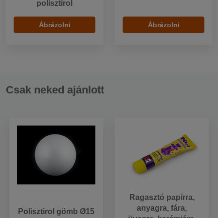
polisztirol
Ábrázolni
Ábrázolni
Csak neked ajánlott
Ragasztó papírra,
anyagra, fára,
Polisztirol gömb Ø15