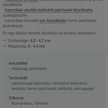
készítésére
-
használati utasítás betűzdelt patchwork készítésére
,
szalagdiszités
- használati útmutató
sziv készitésére
hamis patchwork
technikával.
Ez egy félkész termék díszítésre és további alkotáshoz
Szélessége:
4,2 - 4,7 cm
Magasság:
4 - 4,4 cm
összetétel
műanyag, polisztirén
Technikák
valentinnapi dekorálás, lakodalmi dekoráció,
betűzés, hamis patchwork, drótozás, decoupage
Stílusok
Romantikus, Valentin