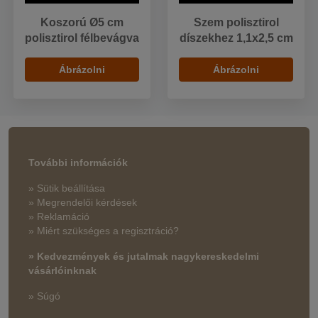
Koszorú Ø5 cm
Szem polisztirol
polisztirol félbevágva
díszekhez 1,1x2,5 cm
Ábrázolni
Ábrázolni
További információk
» Sütik beállítása
» Megrendelői kérdések
» Reklamáció
» Miért szükséges a regisztráció?
» Kedvezmények és jutalmak nagykereskedelmi
vásárlóinknak
» Súgó