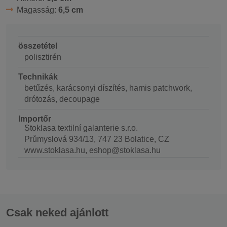
Magasság:
6,5 cm
összetétel
polisztirén
Technikák
betűzés, karácsonyi díszítés, hamis patchwork,
drótozás, decoupage
Importőr
Stoklasa textilní galanterie s.r.o.
Průmyslová 934/13, 747 23 Bolatice, CZ
www.stoklasa.hu, eshop@stoklasa.hu
Csak neked ajánlott