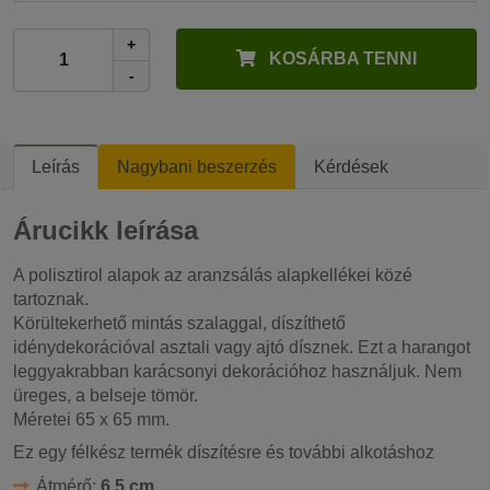
+
KOSÁRBA TENNI
-
Leírás
Nagybani beszerzés
Kérdések
Árucikk leírása
A polisztirol alapok az aranzsálás alapkellékei közé
tartoznak.
Körültekerhető mintás szalaggal, díszíthető
idénydekorációval asztali vagy ajtó dísznek. Ezt a harangot
leggyakrabban karácsonyi dekorációhoz használjuk. Nem
üreges, a belseje tömör.
Méretei 65 x 65 mm.
Ez egy félkész termék díszítésre és további alkotáshoz
Átmérő:
6,5 cm