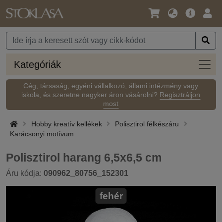
Nyelv
Fő
Beje
/
ajánlat
Pénznem
Kateg
Kategóriák
Cég, társaság, egyéni vállalkozó, állami intézmény vagy
iskola, és szeretne nagyker áron vásárolni?
Regisztráljon
most
Hobby kreatív kellékek
Polisztirol félkészáru
Karácsonyi motívum
Polisztirol harang 6,5x6,5 cm
Áru kódja:
090962_80756_152301
fehér