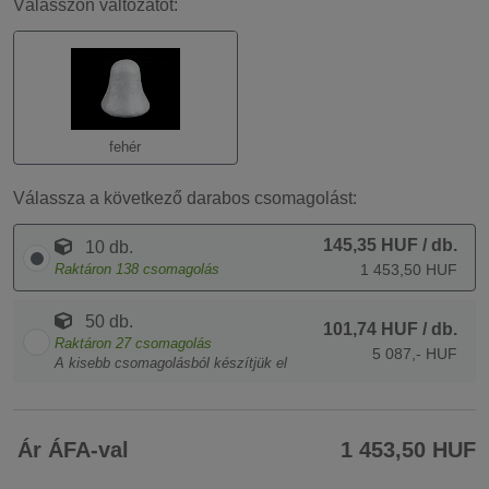
Válasszon változatot:
fehér
Válassza a következő darabos csomagolást:
145,35 HUF
/ db.
10 db.
Raktáron
138
csomagolás
1 453,50 HUF
50 db.
101,74 HUF
/ db.
Raktáron
27
csomagolás
5 087,- HUF
A kisebb csomagolásból készítjük el
Ár ÁFA-val
1 453,50 HUF